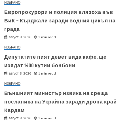
ИЗБРАНО
Европрокурори и полиция влязоха във
ВиК – Кърджали заради водния цикъл на
града
август 8, 2026
1 min read
ИЗБРАНО
Депутатите пият девет вида кафе, ще
изядат 1400 кутии бонбони
август 8, 2026
1 min read
ИЗБРАНО
Външният министър извика на среща
посланика на Украйна заради дрона край
Кардам
август 8, 2026
1 min read