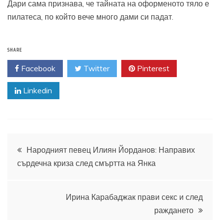
Дари сама признава, че тайната на оформеното тяло е
пилатеса, по който вече много дами си падат.
SHARE
Facebook
Twitter
Pinterest
Linkedin
Навигация
Народният певец Илиян Йорданов: Направих
сърдечна криза след смъртта на Янка
Ирина Карабаджак прави секс и след
раждането