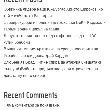
Обвиниха лидера на ДПС-Бургас Христо Широков, но
той е избягал от България
Европрокурори и полиция влязоха във ВиК – Кърджали
заради водния цикъл на града
Депутатите пият девет вида кафе, ще изядат 1400
кутии бонбони
Външният министър извика на среща посланика на
Украйна заради дрона край Кардам
Влюбеният Брад Пит не спира да атакува бившата си
съпруга! (Войната продължава, дори отричането на
децата му не го спира)
Recent Comments
Няма коментари за показване.