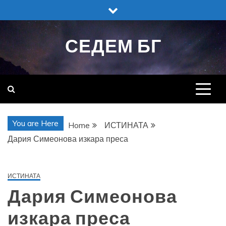
Skip
to
content
СЕДЕМ БГ
You are Here
Home
ИСТИНАТА
Дария Симеонова изкара преса
ИСТИНАТА
Дария Симеонова
изкара преса