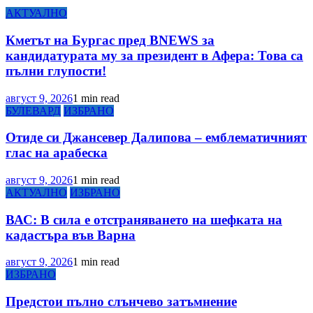
АКТУАЛНО
Кметът на Бургас пред BNEWS за
кандидатурата му за президент в Афера: Това са
пълни глупости!
август 9, 2026
1 min read
БУЛЕВАРД
ИЗБРАНО
Отиде си Джансевер Далипова – емблематичният
глас на арабеска
август 9, 2026
1 min read
АКТУАЛНО
ИЗБРАНО
ВАС: В сила е отстраняването на шефката на
кадастъра във Варна
август 9, 2026
1 min read
ИЗБРАНО
Предстои пълно слънчево затъмнение