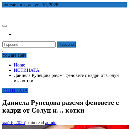
Skip
понеделник, август 10, 2026
to
СЕДЕМ БГ
content
Търсене
за:
You are Here
Home
ИСТИНАТА
Даниела Рупецова разсмя феновете с кадри от Солун
и… котки
ИСТИНАТА
Даниела Рупецова разсмя феновете с
кадри от Солун и… котки
май 6, 2026
1 min read
admin