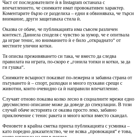
Част от последователите ѝ в Instagram останаха с
впечатлението, че снимките имат провокативен характер.
Коментарите бързо се разделиха – едни я обвиняваха, че търси
внимание, други защитаваха стила ѝ.
Оказва се обаче, че публикацията има съвсем различен
контекст. Даниела споделя с чувство за хумор, че е опитвала
да играе тенис, но вниманието ѝ е било „откраднато“ от
местните улични котки.
Тя описва преживяването си така, че вместо да следва
правилата на играта, по-скоро е „гонила топки и котки, за да
ги гушка“.
Снимките всъщност показват по-лежерна и забавна страна от
пътуването ѝ – спорт, разходки и много пухкави срещи с
животни, които очевидно са ѝ направили впечатление.
Случаят отново показва колко лесно в социалните мрежи едно
двусмислено описание може да доведе до спекулации. В този
случай обаче историята се оказва просто леко, забавно
приключение с тенис ракета и много котки вместо скандал.
Феновете в крайна сметка приеха публикацията с усмивка –
като поредно доказателство, че не всяка „провокация“ е това,
което изглежда на пръв поглед.