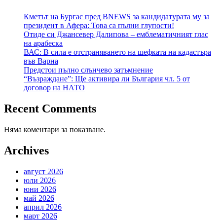
Кметът на Бургас пред BNEWS за кандидатурата му за
президент в Афера: Това са пълни глупости!
Отиде си Джансевер Далипова – емблематичният глас
на арабеска
ВАС: В сила е отстраняването на шефката на кадастъра
във Варна
Предстои пълно слънчево затъмнение
“Възраждане”: Ще активира ли България чл. 5 от
договор на НАТО
Recent Comments
Няма коментари за показване.
Archives
август 2026
юли 2026
юни 2026
май 2026
април 2026
март 2026