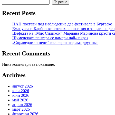
Търсене
Recent Posts
НАП постави под наблюдение два фестивала в Бургаско
Емануела и Карбовски скочиха с позиция в защита на де
Шефката на „Мис Силикон“ Мариана Маринова кръсти син
Шуменската пантера се намери най-накрая
„Справедливи цени“ във веригите, ама друг път
Recent Comments
Няма коментари за показване.
Archives
август 2026
юли 2026
юни 2026
май 2026
април 2026
март 2026
февруари 2026