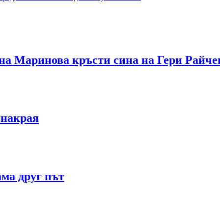
 Маринова кръсти сина на Гери Райчев
-накрая
ама друг път