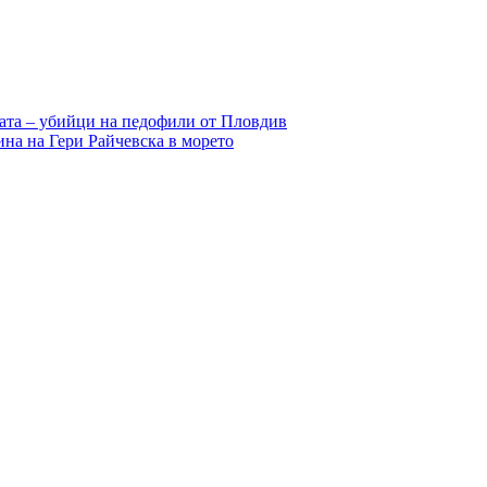
цата – убийци на педофили от Пловдив
а на Гери Райчевска в морето