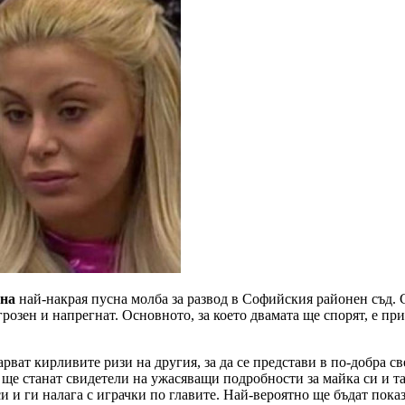
на
най-накрая пусна молба за развод в Софийския районен съд.
 грозен и напрегнат. Основното, за което двамата ще спорят, е пр
арват кирливите ризи на другия, за да се представи в по-добра с
е станат свидетели на ужасяващи подробности за майка си и тат
и и ги налага с играчки по главите. Най-вероятно ще бъдат показ