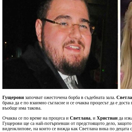
Гущерови
започват ожесточена борба в съдебната зала.
Светла
брака да е по взаимно съгласие и се очаква процесът да е доста
въобще има такова.
Очаква се по време на процеса и
Светлана
, и
Христиан
да изк
Гущерови ще са най-потърпевши от предстоящото дело, защото щ
видеоклипове, на които се вижда как Светлана вика по децата с