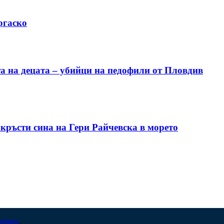
ргаско
а на децата – убийци на педофили от Пловдив
ъсти сина на Гери Райчевска в морето
hemes
.