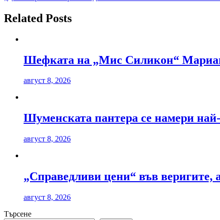
Related Posts
Шефката на „Мис Силикон“ Мариана
август 8, 2026
Шуменската пантера се намери най
август 8, 2026
„Справедливи цени“ във веригите, 
август 8, 2026
Търсене