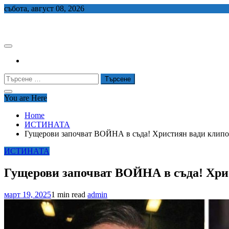
Skip
събота, август 08, 2026
to
СЕДЕМ БГ
content
Търсене
за:
You are Here
Home
ИСТИНАТА
Гущерови започват ВОЙНА в съда! Християн вади клипо
ИСТИНАТА
Гущерови започват ВОЙНА в съда! Хри
март 19, 2025
1 min read
admin