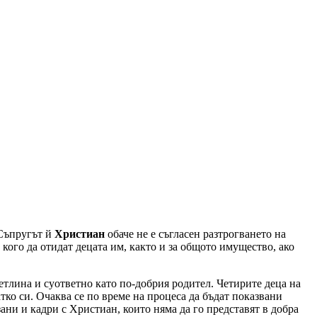
 Съпругът й
Христиан
обаче не е съгласен разтрогването на
и кого да отидат децата им, както и за общото имущество, ако
ветлина и сyответно като по-добрия родител. Четирите деца на
ко си. Очаква се по време на процеса да бъдат показвани
ани и кадри с Христиан, които няма да го представят в добра