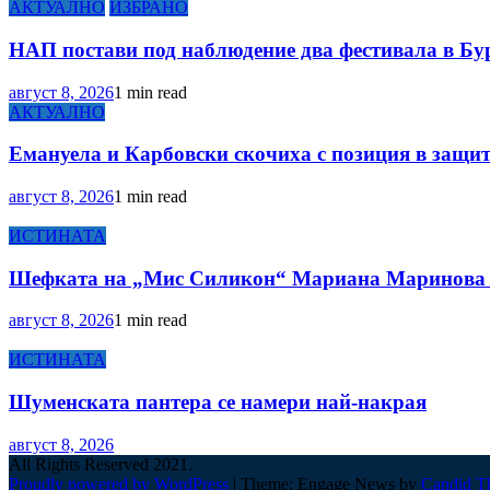
АКТУАЛНО
ИЗБРАНО
НАП постави под наблюдение два фестивала в Бу
август 8, 2026
1 min read
АКТУАЛНО
Емануела и Карбовски скочиха с позиция в защит
август 8, 2026
1 min read
ИСТИНАТА
Шефката на „Мис Силикон“ Мариана Маринова кр
август 8, 2026
1 min read
ИСТИНАТА
Шуменската пантера се намери най-накрая
август 8, 2026
All Rights Reserved 2021.
Proudly powered by WordPress
|
Theme: Engage News by
Candid T