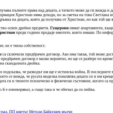
лучава пълните права над децата, а таткото може да ги вижда и д
ормация Христиан няма доходи, но за сметка на това Светлана им
дръжка на децата, която да получава от Христиан, но как той ще 
ство освен дребни предмети.
Гущерови
нямат апартаменти, къщи 
ристиан
преди години продаде имотите, които имаше. По инфор
г, не e тяхна собственост.
н
са сключили предбрачен договор. Ако има такъв, той може дост
редбрачен договор е малко вероятно, но ще се разбере по време н
на скандалната двойка.
то подсказва, че разводът им ще е истинска война. В последните
оето се вижда, че русата моделка пошляпва децата си и им крещ
ецата си и тяхното психическо и физическо състояние, когато са п
й е изневерявал, а също така и че обичал да си пийва.
евград, ПП кметът Методи Байкушев мълчи