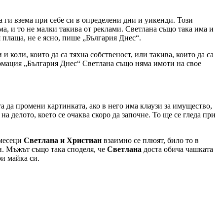
а ги взема при себе си в определени дни и уикенди. Този
а, и то не малки такива от реклами. Светлана също така има и
я плаща, не е ясно, пише „България Днес“.
и коли, които да са тяхна собственост, или такива, които да са
мация „България Днес“ Светлана също няма имоти на свое
а да промени картинката, ако в него има клаузи за имущество,
а делото, което се очаква скоро да започне. То ще се гледа при
 месеци
Светлана и Христиан
взаимно се плюят, било то в
и. Мъжът също така споделя, че
Светлана
доста обича чашката
ри майка си.