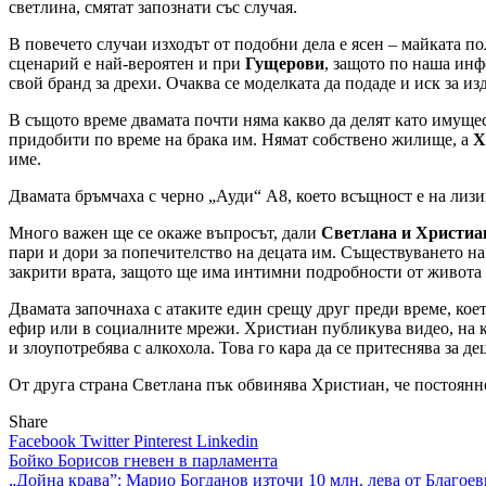
светлина, смятат запознати със случая.
В повечето случаи изходът от подобни дела е ясен – майката по
сценарий е най-вероятен и при
Гущерови
, защото по наша инф
свой бранд за дрехи. Очаква се моделката да подаде и иск за из
B същото време двамата почти няма какво да делят като имуще
придобити по време на брака им. Нямат собствено жилище, а
Х
име.
Двамата бръмчаха с черно „Ауди“ А8, което всъщност е на лизин
Много важен ще се окаже въпросът, дали
Светлана и Христиа
пари и дори за попечителство на децата им. Съществуването на п
закрити врата, защото ще има интимни подробности от живота 
Двамата започнаха с атаките един срещу друг преди време, кое
ефир или в социалните мрежи. Христиан публикува видео, на к
и злоупотребява с алкохола. Това го кара да се притеснява за д
От друга страна Светлана пък обвинява Христиан, че постоянно 
Share
Facebook
Twitter
Pinterest
Linkedin
Навигация
Бойко Борисов гневен в парламента
„Дойна крава”: Марио Богданов източи 10 млн. лева от Благо