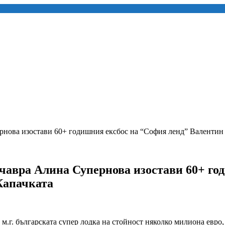
ва изостави 60+ годишния ексбос на “София ленд” Валентин П
ра Алина Супернова изостави 60+ год
Капачката
на м.г. българската супер лодка на стойност няколко милиона евр