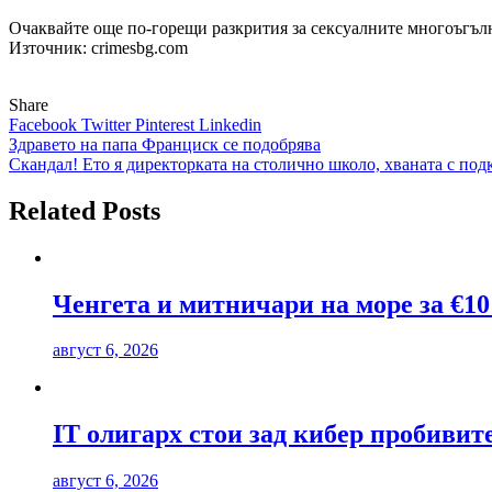
Очаквайте още по-горещи разкрития за сексуалните многоъгълни
Източник: crimesbg.com
Share
Facebook
Twitter
Pinterest
Linkedin
Навигация
Здравето на папа Франциск се подобрява
Скандал! Ето я директорката на столично школо, хваната с п
Related Posts
Ченгета и митничари на море за €10
август 6, 2026
IT олигарх стои зад кибер пробиви
август 6, 2026