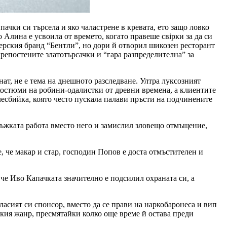
ачки си търсела и яко чаластрене в кревата, ето защо ловко
Алина е усвоила от времето, когато правеше свiрки за да си
нерския бранд “Бентли”, но дори й отворил шикозен ресторант
крепостените златотърсачки и “гара разпределителна” за
ат, не е тема на днешното разследване. Ултра луксозният
 костюми на робини-одалистки от древни времена, а клиентите
лесбийка, която често пускала палави пръсти на подчинените
мъжката работа вместо него и замислил зловещо отмъщение,
, че макар и стар, господин Попов е доста отмъстителен и
, че Иво Капачката значително е подсилил охраната си, а
ласият си спонсор, вместо да се прави на наркобаронеса и вип
лекия жанр, пресмятайки колко още време й остава преди