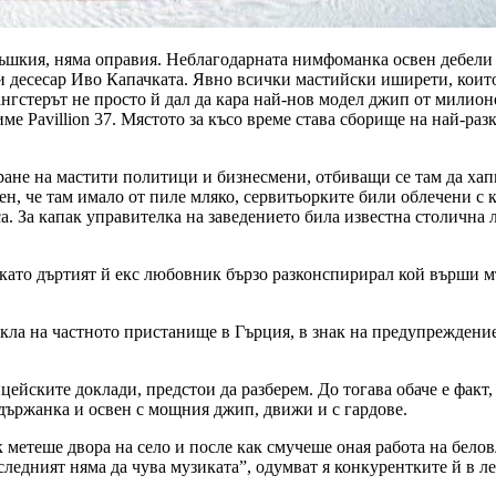
 фъшкия, няма оправия. Неблагодарната нимфоманка освен дебели п
и десесар Иво Капачката. Явно всички мастийски иширети, които 
гангстерът не просто й дал да кара най-нов модел джип от милио
е Pavillion 37. Мястото за късо време става сборище на най-раз
ане на мастити политици и бизнесмени, отбиващи се там да хапн
ен, че там имало от пиле мляко, сервитьорките били облечени с
а. За капак управителка на заведението била известна столична 
 като дъртият й екс любовник бързо разконспирирал кой върши 
кла на частното пристанище в Гърция, в знак на предупреждение
ицейските доклади, предстои да разберем. До тогава обаче е факт
държанка и освен с мощния джип, движи и с гардове.
 метеше двора на село и после как смучеше оная работа на белов
оследният няма да чува музиката”, одумват я конкурентките й в 