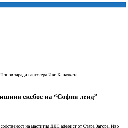
опов заради гангстера Иво Капачката
ишния ексбос на “София ленд”
о, собственост на мастития ДДС аферист от Стара Загора, Иво