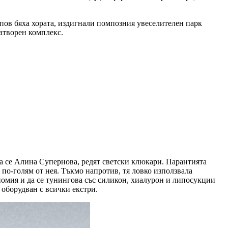
опов бяха хората, издигнали помпозния увеселителен парк
затворен комплекс.
кла се Алина Супернова, редят светски клюкари. Парантията
 по-голям от нея. Тъкмо напротив, тя ловко използвала
ономия и да се тунингова със силикон, хиалурон и липосукции
, оборудван с всички екстри.