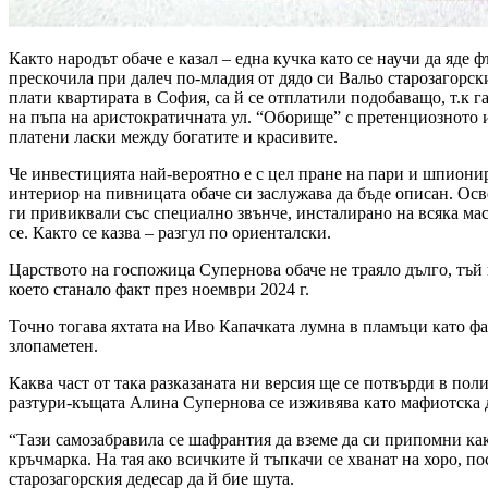
Както народът обаче е казал – една кучка като се научи да яде
прескочила при далеч по-младия от дядо си Вальо старозагорск
плати квартирата в София, са й се отплатили подобаващо, т.к 
на пъпа на аристократичната ул. “Оборище” с претенциозното им
платени ласки между богатите и красивите.
Че инвестицията най-вероятно е с цел пране на пари и шпионир
интериор на пивницата обаче си заслужава да бъде описан. Осв
ги привиквали със специално звънче, инсталирано на всяка мас
се. Както се казва – разгул по ориенталски.
Царството на госпожица Супернова обаче не траяло дълго, тъй
което станало факт през ноември 2024 г.
Точно тогава яхтата на Иво Капачката лумна в пламъци като фа
злопаметен.
Каква част от така разказаната ни версия ще се потвърди в пол
разтури-къщата Алина Супернова се изживява като мафиотска 
“Тази самозабравила се шафрантия да вземе да си припомни как
кръчмарка. На тая ако всичките й тъпкачи се хванат на хоро, п
старозагорския дедесар да й бие шута.