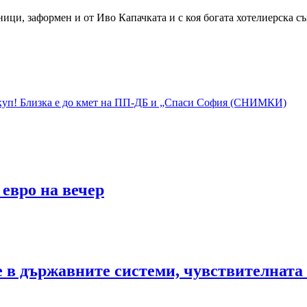
ци, заформен и от Иво Капачката и с коя богата хотелиерска съ
одкуп! Близка е до кмет на ПП-ДБ и „Спаси София (СНИМКИ)
 евро на вечер
те в държавните системи, чувствителна