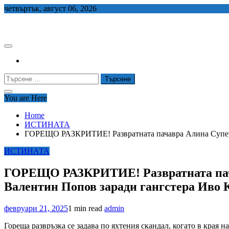
Skip
четвъртък, август 06, 2026
to
СЕДЕМ БГ
content
Търсене
за:
You are Here
Home
ИСТИНАТА
ГОРЕЩО РАЗКРИТИЕ! Развратната пачавра Алина Суперно
ИСТИНАТА
ГОРЕЩО РАЗКРИТИЕ! Развратната пачав
Валентин Попов заради гангстера Иво 
февруари 21, 2025
1 min read
admin
Гореща развръзка се задава по яхтения скандал, когато в края 