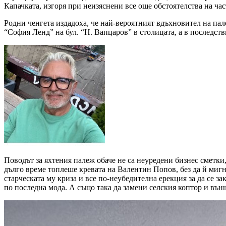
Капачката, изгоря при неизяснени все още обстоятелства на ча
Родни ченгета издадоха, че най-вероятният вдъхновител на па
“София Ленд” на бул. “Н. Вапцаров” в столицата, а в последств
Поводът за яхтения палеж обаче не са неуредени бизнес сметки
дълго време топлеше кревата на Валентин Попов, без да й мигне
старческата му криза и все по-неубедителна ерекция за да се 
по последна мода. А също така да замени селския коптор и външ