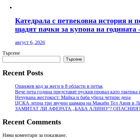
Катедрала с петвековна история и п
щадят пачки за купона на годината 
август 6, 2026
Търсене
Търсене
Recent Posts
Оранжев код за жеги в 8 области в петък
Вече пета година представят руския провал като тактика 
Нечувана жестокост: Майка и баба убиха четири деца
ЦСКА лепна три звучни шамара на Макаби Тел Авив в Л
ЗАМИТАТ ЛИ АФЕРАТА „БАБА АЛИНО“? ОПАСНИЯ
Recent Comments
Няма коментари за показване.