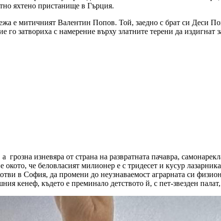
стно яхтено пристанище в Гърция.
лежа е митичният Валентин Попов. Той, заедно с брат си Деси П
ие го затвориха с намерение върху златните терени да издигнат 
, а грозна изневяра от страна на развратната пачавра, самонаре
 окото, че беловласият милионер е с тридесет и кусур лазарника
закотви в София, да промени до неузнаваемост аграрната си физи
ния кенеф, където е преминало детството й, с пет-звезден палат