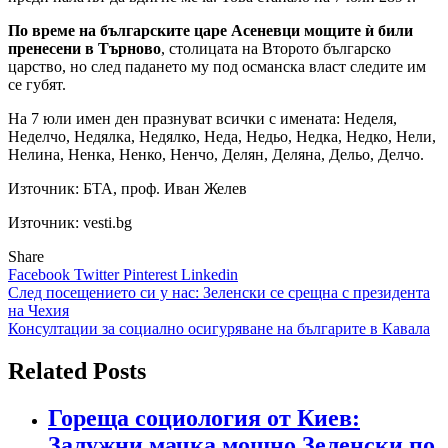
По време на българските царе Асеневци мощите ѝ били
пренесени в Търново
, столицата на Второто българско
царство, но след падането му под османска власт следите им
се губят.
На 7 юли имен ден празнуват всички с имената: Неделя,
Неделчо, Недялка, Недялко, Неда, Недьо, Недка, Недко, Нели,
Нелина, Ненка, Ненко, Ненчо, Делян, Деляна, Дельо, Делчо.
Източник:
БТА, проф. Иван Желев
Източник: vesti.bg
Share
Facebook
Twitter
Pinterest
Linkedin
Навигация
След посещението си у нас: Зеленски се срещна с президента
на Чехия
Консултации за социално осигуряване на българите в Кавала
Related Posts
Гореща социология от Киев:
Залужни мачка мощно Зеленски по