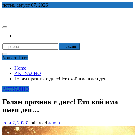
Skip
петък, август 07, 2026
to
СЕДЕМ БГ
content
Търсене
за:
You are Here
Home
АКТУАЛНО
Голям празник е днес! Ето кой има имен ден…
АКТУАЛНО
Голям празник е днес! Ето кой има
имен ден…
юли 7, 2023
1 min read
admin