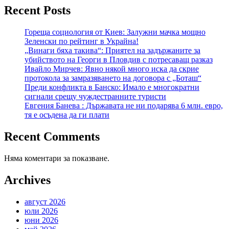
Recent Posts
Гореща социология от Киев: Залужни мачка мощно
Зеленски по рейтинг в Украйна!
„Винаги бяха такива“: Приятел на задържаните за
убийството на Георги в Пловдив с потресаващ разказ
Ивайло Мирчев: Явно някой много иска да скрие
протокола за замразяването на договора с „Боташ“
Преди конфликта в Банско: Имало е многократни
сигнали срещу чуждестранните туристи
Евгения Банева : Държавата не ни подарява 6 млн. евро,
тя е осъдена да ги плати
Recent Comments
Няма коментари за показване.
Archives
август 2026
юли 2026
юни 2026