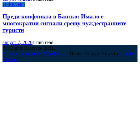
ИЗБРАНО
Преди конфликта в Банско: Имало е
многократни сигнали срещу чуждестранните
туристи
август 7, 2026
1 min read
All Rights Reserved 2021.
Proudly powered by WordPress
|
Theme: Engage News by
Candid
Themes
.