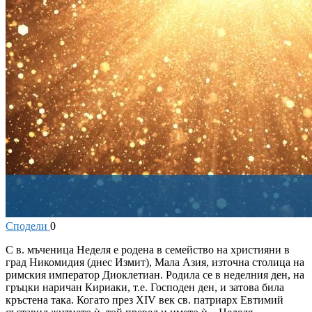
Сподели
0
С
в. мъченица Неделя е родена в семейство на християни в
град Никомидия (днес Измит), Мала Азия, източна столица на
римския император Диоклетиан. Родила се в неделния ден, на
гръцки наричан Кириаки, т.е. Господен ден, и затова била
кръстена така. Когато през XIV век св. патриарх Евтимий