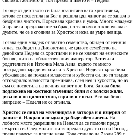
съставил житието ѝ, той превел и името ѝ – Неделя.
Тя още от детството си била възпитана като християнка,
затова се посветила на Бог и решила цял живот да се запази в
безбрачна чистота. Пораснала красива и умна. Много младежи
ѝ правели предложение за брак, но тя всички отклонявала с
думите, че се е сгодила за Христос и иска да умре девица.
Тогава един младеж от знатно семейство, обиден от нейния
отказ, съобщил на Диоклетиан, че цялото семейство на
девойката Неделя са християни и не се кланят на езическите
богове, нито на обожествявания император. Заточили
родителите ѝ в Източна Мала Азия, където те много
пострадали заради вярата си в Христос. Неделя първо била
убеждавана да пожали младостта и хубостта си, но тя твърдо
отговорила: младостта преминава, след нея и хубостта, но аз
съм се посветила на вечния живот при Бога. Затова
била
подложена на жестоки мъчения: били я с волски жили,
рязали я по цялото тяло, горили я с огън
. Всичко било
напразно – Неделя не се огънала.
Христос се явил на мъченицата в затвора и я изцерил от
раните ѝ. Накрая я осъдили да бъде обезглавена.
На
лобното място разрешили на Неделя да се помоли преди
смъртта си. След молитвата тя предала душата си на Господ,
преди палачът да вдигне меча. Това станало на 7 юли 289 г.