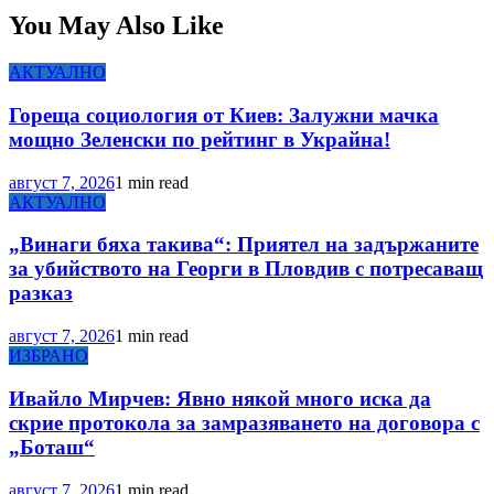
You May Also Like
АКТУАЛНО
Гореща социология от Киев: Залужни мачка
мощно Зеленски по рейтинг в Украйна!
август 7, 2026
1 min read
АКТУАЛНО
„Винаги бяха такива“: Приятел на задържаните
за убийството на Георги в Пловдив с потресаващ
разказ
август 7, 2026
1 min read
ИЗБРАНО
Ивайло Мирчев: Явно някой много иска да
скрие протокола за замразяването на договора с
„Боташ“
август 7, 2026
1 min read