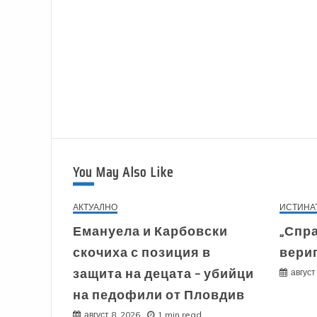
You May Also Like
АКТУАЛНО
ИСТИНА
Емануела и Карбовски
„Спр
скочиха с позиция в
вериг
защита на децата – убийци
август
на педофили от Пловдив
август 8, 2026
1 min read