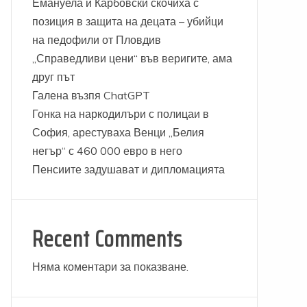
Емануела и Карбовски скочиха с
позиция в защита на децата – убийци
на педофили от Пловдив
„Справедливи цени“ във веригите, ама
друг път
Галена възпя ChatGPT
Гонка на наркодилъри с полицаи в
София, арестуваха Венци „Белия
негър“ с 460 000 евро в него
Пенсиите задушават и дипломацията
Recent Comments
Няма коментари за показване.