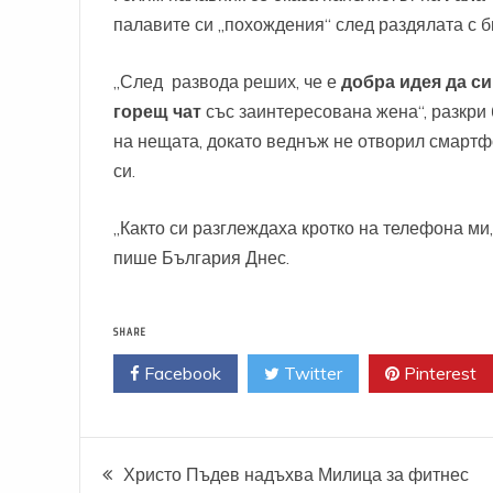
палавите си „похождения“ след раздялата с б
„След развода реших, че е
добра идея да с
горещ чат
със заинтересована жена“, разкри
на нещата, докато веднъж не отворил смартфо
си.
„Както си разглеждаха кротко на телефона ми
пише България Днес.
SHARE
Facebook
Twitter
Pinterest
Навигация
Христо Пъдев надъхва Милица за фитнес