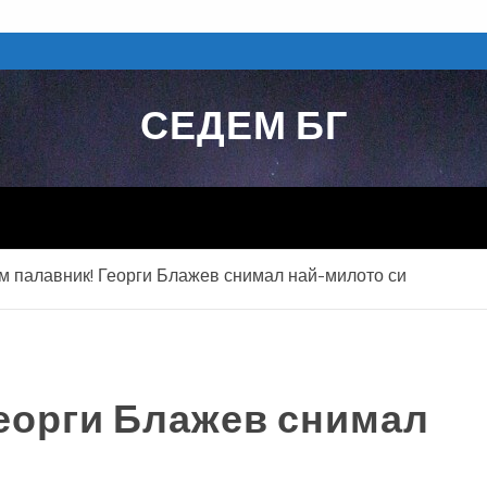
СЕДЕМ БГ
м палавник! Георги Блажев снимал най-милото си
Георги Блажев снимал