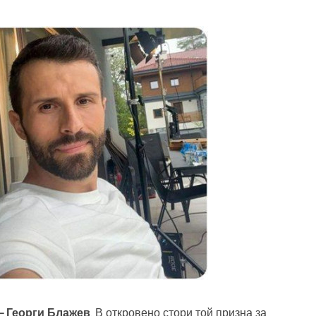
– Георги Блажев
. В откровено стори той призна за