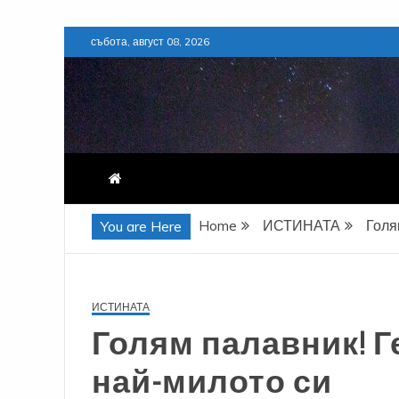
Skip
събота, август 08, 2026
to
content
Home
ИСТИНАТА
Голя
You are Here
ИСТИНАТА
Голям палавник! 
най-милото си