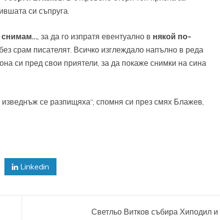
ившата си съпруга.
и снимам…
, за да го изпратя евентуално в
някой по-
 без срам писателят. Всичко изглеждало напълно в реда
на си пред свои приятели, за да покаже снимки на сина
, изведнъж се разпищяха“, спомня си през смях Блажев,
Linkedin
Светльо Витков събира Хиподил и