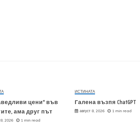
ТА
ИСТИНАТА
аведливи цени“ във
Галена възпя ChatGPT
ите, ама друг път
август 8, 2026
1 min read
 8, 2026
1 min read