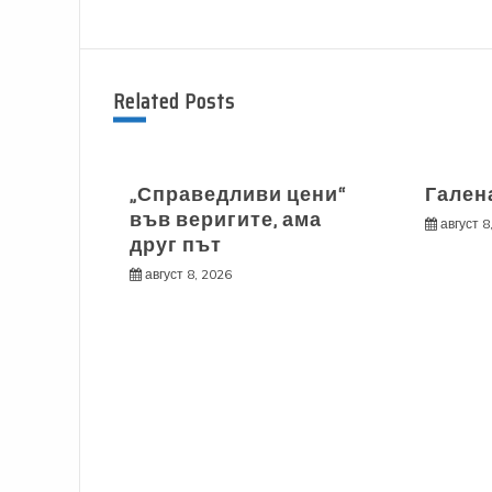
Related Posts
„Справедливи цени“
Галена
във веригите, ама
август 8
друг път
август 8, 2026