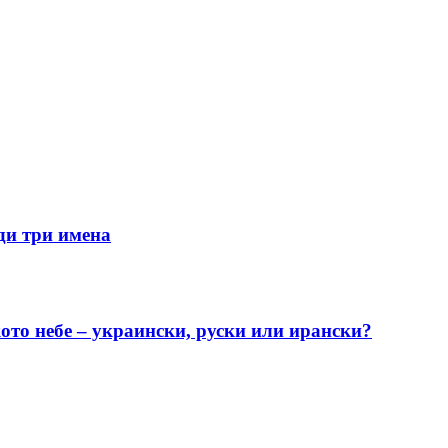
ди три имена
ото небе – украински, руски или ирански?