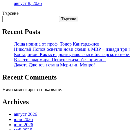
август 8, 2026
Търсене
Търсене
Recent Posts
Лоша новина от проф. Тодор Кантарджиев
Николай Попов осветли нови схеми в МВР – извади три 
Костадинов: Какъв е дронът, навлязъл в българското небе
Властта алармира: Цените скачат без причина
Дакота Джонсън стана Мерилин Монро!
Recent Comments
Няма коментари за показване.
Archives
август 2026
юли 2026
юни 2026
май 2026