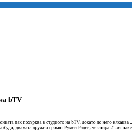
 на bTV
нката пак похърква в студиото на bTV, докато до него някаква 
разбуди, двамата дружно громят Румен Радев, че спира 21-ия па