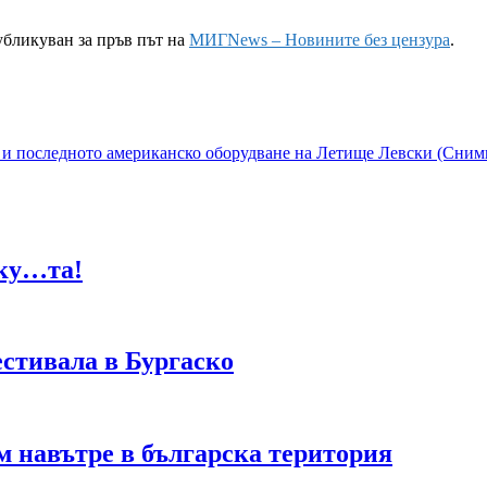
убликуван за пръв път на
МИГNews – Новините без цензура
.
 и последното американско оборудване на Летище Левски (Сним
 ку…та!
стивала в Бургаско
 м навътре в българска територия