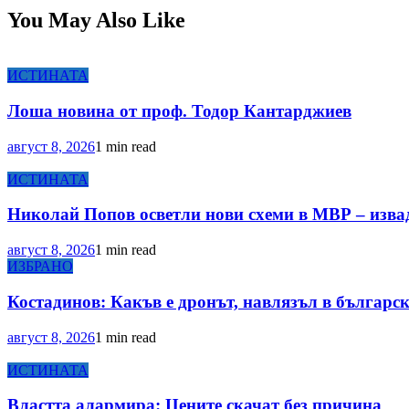
You May Also Like
ИСТИНАТА
Лоша новина от проф. Тодор Кантарджиев
август 8, 2026
1 min read
ИСТИНАТА
Николай Попов осветли нови схеми в МВР – изва
август 8, 2026
1 min read
ИЗБРАНО
Костадинов: Какъв е дронът, навлязъл в българск
август 8, 2026
1 min read
ИСТИНАТА
Властта алармира: Цените скачат без причина