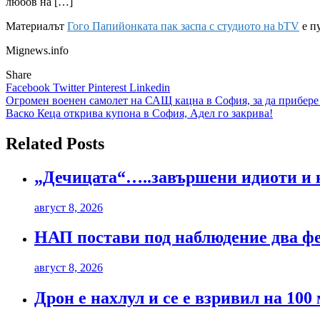
любов на […]
Материалът
Гого Папийонката пак заспа с студиото на bTV
е п
Mignews.info
Share
Facebook
Twitter
Pinterest
Linkedin
Навигация
Огромен военен самолет на САЩ кацна в София, за да прибере
Васко Кеца открива купона в София, Адел го закрива!
Related Posts
„Дечицата“…..завършени идиоти и
август 8, 2026
НАП постави под наблюдение два фе
август 8, 2026
Дрон е нахлул и се е взривил на 100