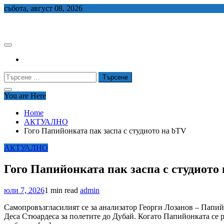
Skip
събота, август 08, 2026
to
СЕДЕМ БГ
content
Търсене
за:
You are Here
Home
АКТУАЛНО
Гого Папийонката пак заспа с студиото на bTV
АКТУАЛНО
Гого Папийонката пак заспа с студиото
юли 7, 2026
1 min read
admin
Самопровъзгласилият се за анализатор Георги Лозанов – Папийо
Деса Стюардеса за полетите до Дубай. Когато Папийонката се 