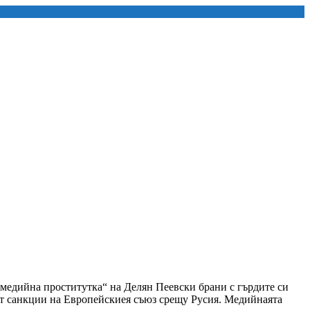
„медийна проститутка“ на Делян Пеевски брани с гърдите си
кет санкции на Европейскиея съюз срещу Русия. Медийнаята