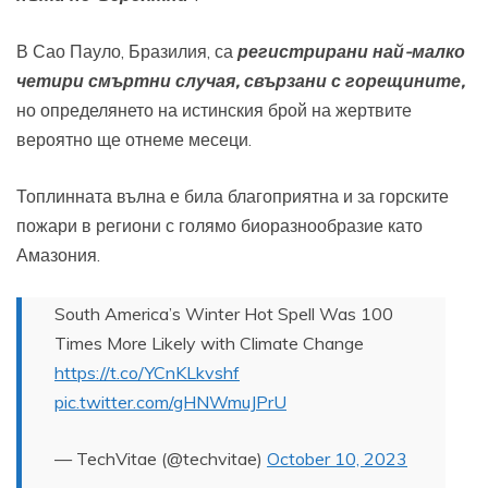
В Сао Пауло, Бразилия, са
регистрирани най-малко
четири смъртни случая, свързани с горещините,
но определянето на истинския брой на жертвите
вероятно ще отнеме месеци.
Топлинната вълна е била благоприятна и за горските
пожари в региони с голямо биоразнообразие като
Амазония.
South America’s Winter Hot Spell Was 100
Times More Likely with Climate Change
https://t.co/YCnKLkvshf
pic.twitter.com/gHNWmuJPrU
— TechVitae (@techvitae)
October 10, 2023