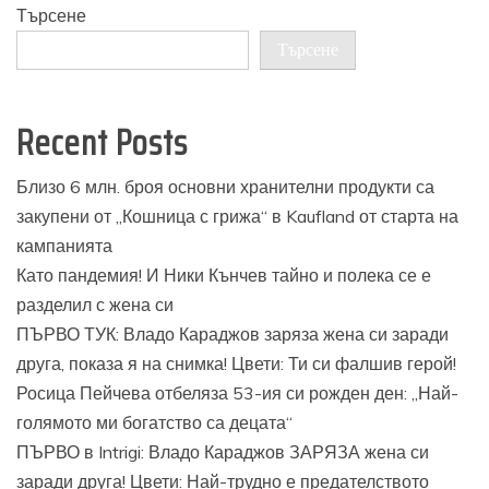
Търсене
Търсене
Recent Posts
Близо 6 млн. броя основни хранителни продукти са
закупени от „Кошница с грижа“ в Kaufland от старта на
кампанията
Като пандемия! И Ники Кънчев тайно и полека се е
разделил с жена си
ПЪРВО ТУК: Владо Караджов заряза жена си заради
друга, показа я на снимка! Цвети: Ти си фалшив герой!
Росица Пейчева отбеляза 53-ия си рожден ден: „Най-
голямото ми богатство са децата“
ПЪРВО в Intrigi: Владо Караджов ЗАРЯЗА жена си
заради друга! Цвети: Най-трудно е предателството