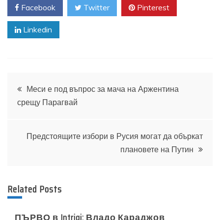
Facebook
Twitter
Pinterest
Linkedin
Навигация
Меси е под въпрос за мача на Аржентина
срещу Парагвай
Предстоящите избори в Русия могат да объркат
плановете на Путин
Related Posts
ПЪРВО в Intrigi: Владо Караджов