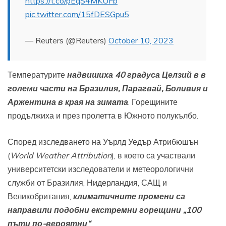
https://t.co/pEqS4MKUFb
pic.twitter.com/15fDESGpu5
— Reuters (@Reuters)
October 10, 2023
Температурите
надвишиха 40 градуса Целзий в в
големи части на Бразилия, Парагвай, Боливия и
Аржентина в края на зимата
. Горещините
продължиха и през пролетта в Южното полукълбо.
Според изследването на Уърлд Уедър Атрибюшън
(
World Weather Attribution
), в което са участвали
университетски изследователи и метеорологични
служби от Бразилия, Нидерландия, САЩ и
Великобритания,
климатичните промени са
направили подобни екстремни горещини „100
пъти по-вероятни“
.