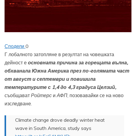
Сподели
0
Г
лобалното затопляне в резултат на човешката
дейност е
основната причина за горещата вълна,
обхванала Южна Америка през по-голямата част
от август и септември и повишила
температурите с 1,4 до 4,3 градуса Целзий,
съобщават
Ройтерс
и
АФП
, позовавайки се на ново
изследване.
Climate change drove deadly winter heat
wave in South America, study says