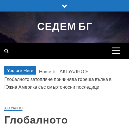
Skip
to
content
СЕДЕМ БГ
You are Here
Home
АКТУАЛНО
Глобалното затопляне причинява гореща вълна в
Южна Америка със смъртоносни последици
АКТУАЛНО
Глобалното