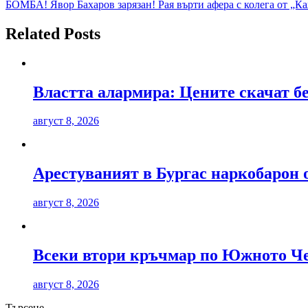
БОМБА! Явор Бахаров зарязан! Рая върти афера с колега от „К
Related Posts
Властта алармира: Цените скачат б
август 8, 2026
Арестуваният в Бургас наркобарон 
август 8, 2026
Всеки втори кръчмар по Южното Ч
август 8, 2026
Търсене