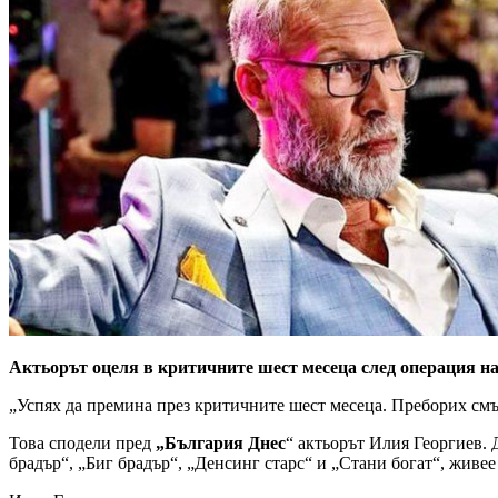
Актьорът оцеля в критичните шест месеца след операция на
„Успях да премина през критичните шест месеца. Преборих смъ
Това сподели пред
„България Днес
“ актьорът Илия Георгиев.
брадър“, „Биг брадър“, „Денсинг старс“ и „Стани богат“, живе