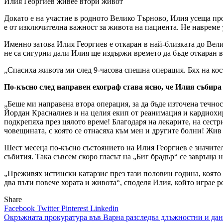
Илия Георгиев живее втори живот
Докато е на участие в родното Велико Търново, Илия усеща про
е от изключителна важност за живота на пациента. Не навреме у
Именно затова Илия Георгиев е откаран в най-близката до Вел
не са сигурни дали Илия ще издържи времето да бъде откаран в
„Спасиха живота ми след 9-часова спешна операция. Бях на косъ
По-късно след направен ехограф става ясно, че Илия събира 
„Беше ми направена втора операция, за да бъде източена течнос
Йордан Красналиев и на целия екип от реанимация и кардиохир
подкрепяха през цялото време! Благодаря на лекарите, на сестр
човещината, с която се отнасяха към мен и другите болни! Жив с
Шест месеца по-късно състоянието на Илия Георгиев е значите
събития. Така съвсем скоро гласът на „Биг брадър“ се завръща н
„Преживях истински катарзис през тази половин година, която 
два пъти повече хората и живота“, споделя Илия, който играе 
Share
Facebook
Twitter
Pinterest
Linkedin
Навигация
Окръжната прокуратура във Варна разследва длъжностни и да