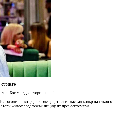
 сърцето
ртта, Бог ми даде втори шанс.“
 Дългогодишният радиоводещ, артист и глас зад кадър на някои
е втори живот след тежък инцидент през септември.