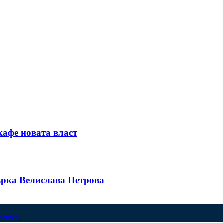
кафе новата власт
ърка Велислава Петрова
hemes
.