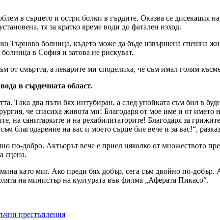
блем в сърцето и остри болки в гърдите. Оказва се дисекация на
становена, тя за кратко време води до фатален изход.
ико Търново болница, където може да бъде извършена спешна жи
 болница в София и затова не рискуват.
м от смъртта, а лекарите ми споделиха, че съм имал голям късмет
вода в сърдечната област.
тта. Така два пъти бях интубиран, а след упойката съм бил в буд
ургия, че спасиха живота ми! Благодаря от мое име и от името 
ите, на санитарките и на рехабилитаторите! Благодаря за грижите
ъм благодарение на вас и моето сърце бие вече и за вас!“, разка
лно по-добро. Актьорът вече е приел няколко от множеството пр
а сцена.
мина като миг. Ако преди бях добър, сега съм двойно по-добър.
ролята на министър на културата във филма „Аферата Пикасо“.
нъчни престъпления