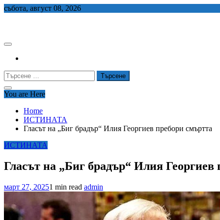
Skip
събота, август 08, 2026
to
СЕДЕМ БГ
content
Търсене
за:
You are Here
Home
ИСТИНАТА
Гласът на „Биг брадър“ Илия Георгиев пребори смъртта
ИСТИНАТА
Гласът на „Биг брадър“ Илия Георгиев
март 27, 2025
1 min read
admin