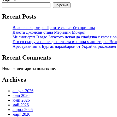
Търсене
Recent Posts
Властта алармира: Цените скачат без причина
Дакота Джонсън стана Мерилин Монро!
Милионерът Владо Загатото искал да снабдява с кафе нов
Ето го съпруга на неадекватната външна министърка Вел
Арестуваният в Бургас наркобарон от Украйна ръководел 
Recent Comments
Няма коментари за показване.
Archives
август 2026
юли 2026
юни 2026
май 2026
април 2026
март 2026