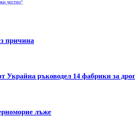
ажи честно“
ез причина
от Украйна ръководел 14 фабрики за дро
ерноморие лъже