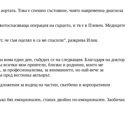
 аортата. Това е спешно състояние, чиято навременна диагноза
вотоспасяваща операция на сърцето, и тя е в Плевен. Медиците
, че съм оцелял и са ме спасили“, разкрива Илия.
на кома един ден, събудих се на следващия. Благодаря на доктор
на всички мои приятели, близки и роднини, които ме
, за професионализма, за вниманието, но най-вече за
за пред вестника актьорът.
едложения за водещ на частни, сватбени и корпоративни
 Ако бях емоционален, станах двойно по-емоционален. Заобичах