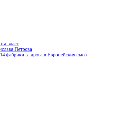
ата власт
ислава Петрова
14 фабрики за дрога в Европейския съюз