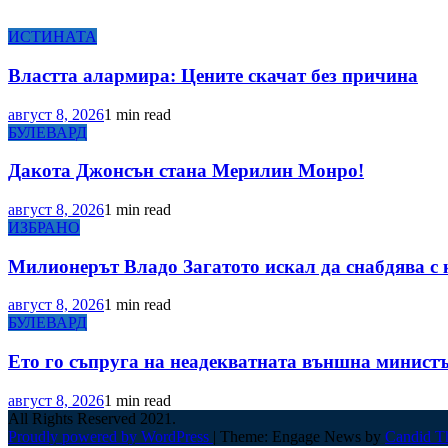
ИСТИНАТА
Властта алармира: Цените скачат без причина
август 8, 2026
1 min read
БУЛЕВАРД
Дакота Джонсън стана Мерилин Монро!
август 8, 2026
1 min read
ИЗБРАНО
Милионерът Владо Загатото искал да снабдява с 
август 8, 2026
1 min read
БУЛЕВАРД
Ето го съпруга на неадекватната външна минист
август 8, 2026
1 min read
All Rights Reserved 2021.
Proudly powered by WordPress
|
Theme: Engage News by
Candid T