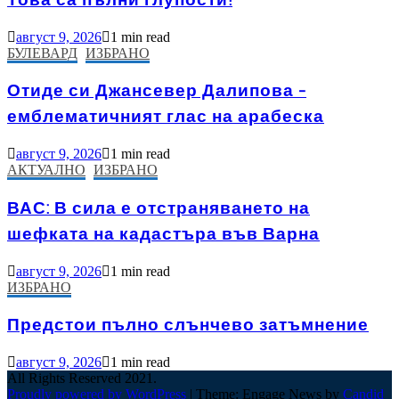
август 9, 2026
1 min read
БУЛЕВАРД
ИЗБРАНО
Отиде си Джансевер Далипова –
емблематичният глас на арабеска
август 9, 2026
1 min read
АКТУАЛНО
ИЗБРАНО
ВАС: В сила е отстраняването на
шефката на кадастъра във Варна
август 9, 2026
1 min read
ИЗБРАНО
Предстои пълно слънчево затъмнение
август 9, 2026
1 min read
All Rights Reserved 2021.
Proudly powered by WordPress
|
Theme: Engage News by
Candid