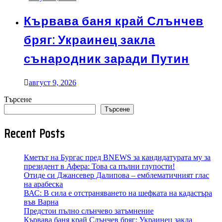
Кървава баня край Слънчев
бряг: Украинец закла
сънародник заради Путин
август 9, 2026
Търсене
Търсене
Recent Posts
Кметът на Бургас пред BNEWS за кандидатурата му за
президент в Афера: Това са пълни глупости!
Отиде си Джансевер Далипова – емблематичният глас
на арабеска
ВАС: В сила е отстраняването на шефката на кадастъра
във Варна
Предстои пълно слънчево затъмнение
Кървава баня край Слънчев бряг: Украинец закла