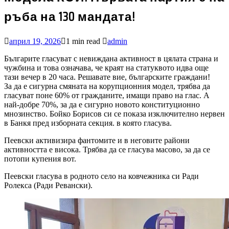
ръба на 130 мандата!
април 19, 2026
1 min read
admin
Българите гласуват с невиждана активност в цялата страна и
чужбина и това означава, че краят на статуквото идва още
тази вечер в 20 часа. Решавате вие, българските граждани!
За да е сигурна смяната на корупционния модел, трябва да
гласуват поне 60% от гражданите, имащи право на глас. А
най-добре 70%, за да е сигурно новото конституционно
мнозинство. Бойко Борисов си се показа изключително нервен
в Банкя пред изборната секция. в която гласува.
Пеевски активизира фантомите и в неговите райони
активността е висока. Трябва да се гласува масово, за да се
потопи купения вот.
Пеевски гласува в родното село на ковчежника си Ради
Ролекса (Ради Ревански).