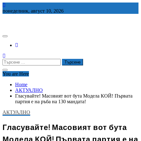
Skip
to
понеделник, август 10, 2026
content
СЕДЕМ БГ
Търсене
за:
You are Here
Home
АКТУАЛНО
Гласувайте! Масовият вот бута Модела КОЙ! Първата
партия е на ръба на 130 мандата!
АКТУАЛНО
Гласувайте! Масовият вот бута
Модела КОЙ! Първата партия е на