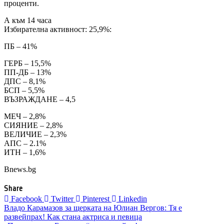
проценти.
А към 14 часа
Избирателна активност: 25,9%:
ПБ – 41%
ГЕРБ – 15,5%
ПП-ДБ – 13%
ДПС – 8,1%
БСП – 5,5%
ВЪЗРАЖДАНЕ – 4,5
МЕЧ – 2,8%
СИЯНИЕ – 2,8%
ВЕЛИЧИЕ – 2,3%
АПС – 2.1%
ИТН – 1,6%
Bnews.bg
Share
Facebook
Twitter
Pinterest
Linkedin
Навигация
Владо Карамазов за щерката на Юлиан Вергов: Тя е
развейпрах! Как стана актриса и певица