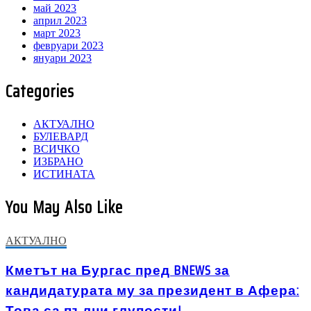
май 2023
април 2023
март 2023
февруари 2023
януари 2023
Categories
АКТУАЛНО
БУЛЕВАРД
ВСИЧКО
ИЗБРАНО
ИСТИНАТА
You May Also Like
АКТУАЛНО
Кметът на Бургас пред BNEWS за
кандидатурата му за президент в Афера:
Това са пълни глупости!