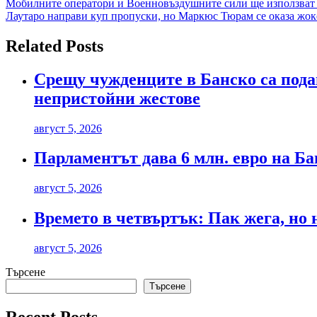
Навигация
Мобилните оператори и Военновъздушните сили ще използват 
Лаутаро направи куп пропуски, но Маркюс Тюрам се оказа жок
Related Posts
Срещу чужденците в Банско са пода
непристойни жестове
август 5, 2026
Парламентът дава 6 млн. евро на Б
август 5, 2026
Времето в четвъртък: Пак жега, но 
август 5, 2026
Търсене
Търсене