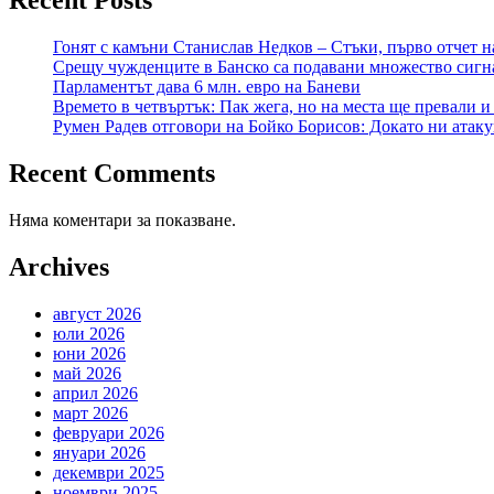
Recent Posts
Гонят с камъни Станислав Недков – Стъки, първо отч
Срещу чужденците в Банско са подавани множество сигна
Парламентът дава 6 млн. евро на Баневи
Времето в четвъртък: Пак жега, но на места ще превали и
Румен Радев отговори на Бойко Борисов: Докато ни атаку
Recent Comments
Няма коментари за показване.
Archives
август 2026
юли 2026
юни 2026
май 2026
април 2026
март 2026
февруари 2026
януари 2026
декември 2025
ноември 2025