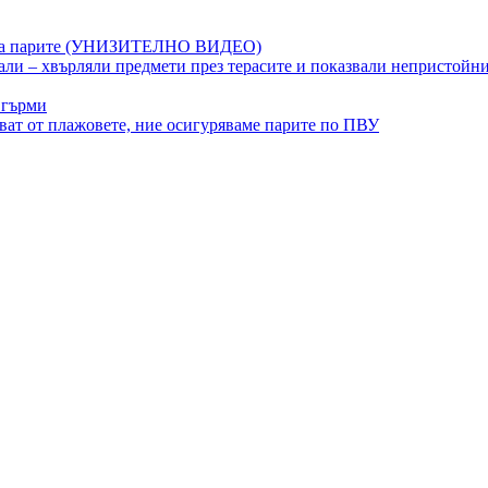
ет на парите (УНИЗИТЕЛНО ВИДЕО)
ли – хвърляли предмети през терасите и показвали непристойн
 гърми
ват от плажовете, ние осигуряваме парите по ПВУ