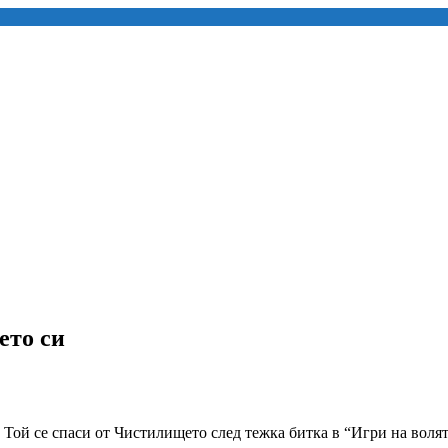
ето си
Той се спаси от Чистилището след тежка битка в “Игри на волята