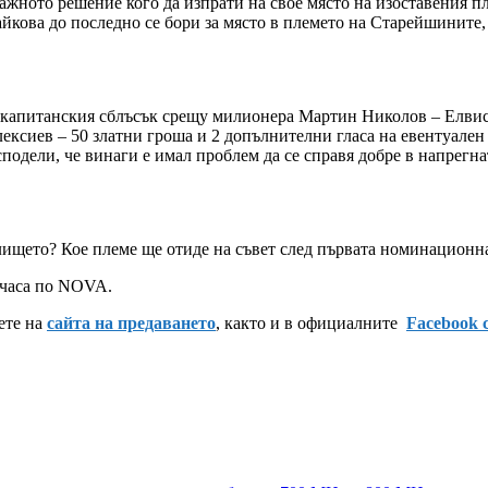
ажното решение кого да изпрати на свое място на изоставения п
йкова до последно се бори за място в племето на Старейшините,
апитанския сблъсък срещу милионера Мартин Николов – Елвиса
иев – 50 златни гроша и 2 допълнителни гласа на евентуален с
сподели, че винаги е имал проблем да се справя добре в напрегн
ището? Кое племе ще отиде на съвет след първата номинационна
0 часа по NOVA.
ете на
сайта на предаването
, както и в официалните
Facebook 