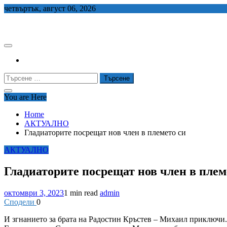
Skip
четвъртък, август 06, 2026
to
СЕДЕМ БГ
content
Търсене
за:
You are Here
Home
АКТУАЛНО
Гладиаторите посрещат нов член в племето си
АКТУАЛНО
Гладиаторите посрещат нов член в плем
октомври 3, 2023
1 min read
admin
Сподели
0
И
згнанието за брата на Радостин Кръстев – Михаил приключи. 