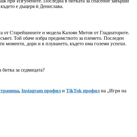
лаж при Изгубените. Последна в битката за спасение завърши
 където е дъщеря ѝ Денислава.
 от Старейшините и модела Калоян Митов от Гладиаторите.
ъвет. Той обаче избра предимството за племето. Последен
ати моменти, дори и в плуването, където има големи успехи.
 битка за седмицата?
страница
,
Instagram профил
и
TikTok профил
на „Игри на