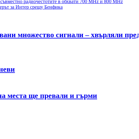
съвместно радиочестотите в обхвати 700 МНz и 800 MHz
ерът за Интер срещу Бенфика
вани множество сигнали – хвърляли пред
аневи
на места ще превали и гърми