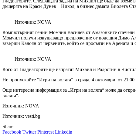
Гладиаторите. Следващата задача на Михаил ще бъде да вземе в
дъщерята на Краси Дунев – Никол, а бизнес дамата Виолета Ста
Източник: NOVA
Компютърният гений Момчил Василев от Амазонките спечели к
Момчил получи изкушаващо предложение от водещия Димо Алекс
завърши Калоян от червените, който се просълзи на Арената и 
Източник: NOVA
Кого от Гладиаторите ще изпратят Михаил и Радостин в Чистил
Не пропускайте “Игри на волята” в сряда, 4 октомври, от 21:0
Още интересна информация за „Игри на волята“ може да откри
волята“.
Източник:
NOVA
Източник: vesti.bg
Share
Facebook
Twitter
Pinterest
Linkedin