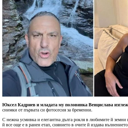
Юксел Кадриев и младата му половинка Венцислава изглеж
снимки от първата си фотосесия за бременни.
С нежна усмивка и елегантна дълга рокля в любимите й земни ц
й все още е в ранен етап, сиянието в очите й издава вълнението