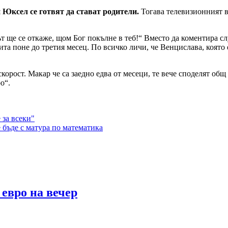
 Юксел се готвят да стават родители.
Тогава телевизионният в
т ще се откаже, щом Бог покълне в теб!“ Вместо да коментира сл
ита поне до третия месец. По всичко личи, че Венцислава, коят
орост. Макар че са заедно едва от месеци, те вече споделят общ 
о“.
 за всеки"
 бъде с матура по математика
 евро на вечер