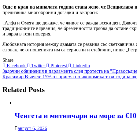
Още в края на миналата година стана ясно, че Венцислава и
предизвика многобройни догадки и въпроси:
„Алфа и Омега ще докаже, че живот се ражда всеки ден. Дяволъ
традиционните вярвания, че бременността трябва да остане скр
и вярва в тези поверия.
Любовната история между двамата се развива със светкавична ск
са знак, че отношенията им са сериозни и стабилни, пише „Ретр
Share
Facebook
Twitter
Pinterest
Linkedin
Навигация
Задочни обвинения в парламента след протеста на "Правосъдие
Красимир Вълчев: 15% от приема по икономика тази година ще
Related Posts
Ченгета и митничари на море за €10
август 6, 2026