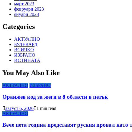
март 2023
февруари 2023
януари 2023
Categories
АКТУАЛНО
БУЛЕВАРД
ВСИЧКО
ИЗБРАНО
ИСТИНАТА
You May Also Like
АКТУАЛНО
ИЗБРАНО
Оранжев код за жеги в 8 области в петък
август 6, 2026
1 min read
АКТУАЛНО
Вече пета година представят руския провал като 