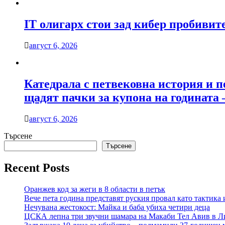
IT олигарх стои зад кибер пробиви
август 6, 2026
Катедрала с петвековна история и п
щадят пачки за купона на годината 
август 6, 2026
Търсене
Търсене
Recent Posts
Оранжев код за жеги в 8 области в петък
Вече пета година представят руския провал като тактика 
Нечувана жестокост: Майка и баба убиха четири деца
ЦСКА лепна три звучни шамара на Макаби Тел Авив в Л