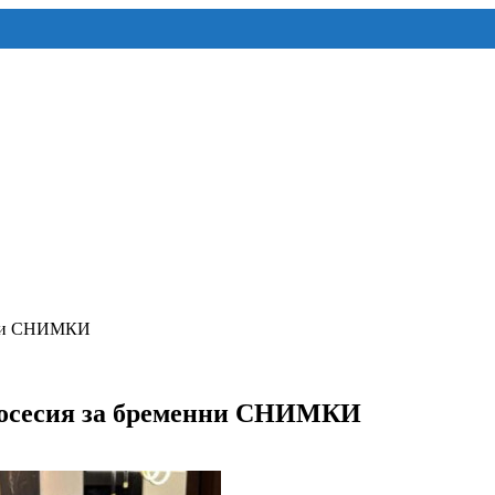
енни СНИМКИ
отосесия за бременни СНИМКИ