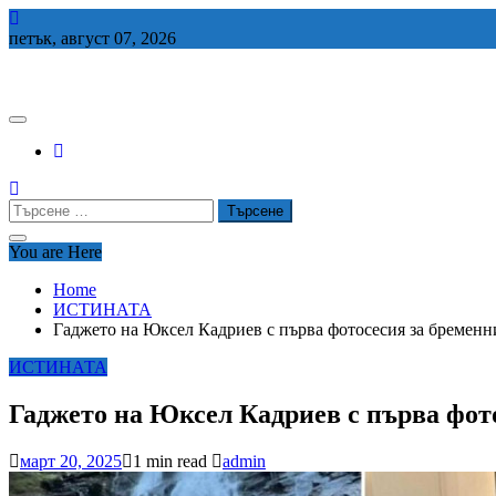
Skip
to
петък, август 07, 2026
content
СЕДЕМ БГ
Търсене
за:
You are Here
Home
ИСТИНАТА
Гаджето на Юксел Кадриев с първа фотосесия за брем
ИСТИНАТА
Гаджето на Юксел Кадриев с първа ф
март 20, 2025
1 min read
admin