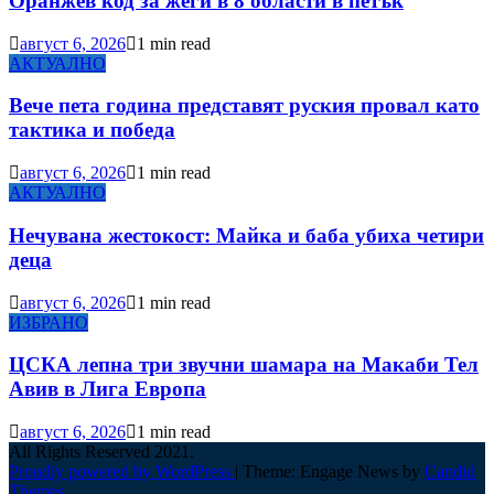
Оранжев код за жеги в 8 области в петък
август 6, 2026
1 min read
АКТУАЛНО
Вече пета година представят руския провал като
тактика и победа
август 6, 2026
1 min read
АКТУАЛНО
Нечувана жестокост: Майка и баба убиха четири
деца
август 6, 2026
1 min read
ИЗБРАНО
ЦСКА лепна три звучни шамара на Макаби Тел
Авив в Лига Европа
август 6, 2026
1 min read
All Rights Reserved 2021.
Proudly powered by WordPress
|
Theme: Engage News by
Candid
Themes
.