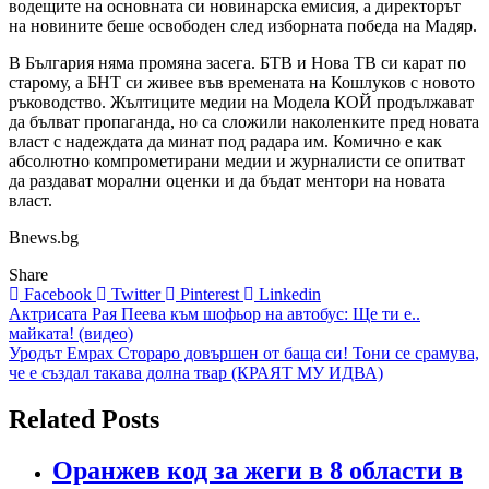
водещите на основната си новинарска емисия, а директорът
на новините беше освободен след изборната победа на Мадяр.
В България няма промяна засега. БТВ и Нова ТВ си карат по
старому, а БНТ си живее във времената на Кошлуков с новото
ръководство. Жълтиците медии на Модела КОЙ продължават
да бълват пропаганда, но са сложили наколенките пред новата
власт с надеждата да минат под радара им. Комично е как
абсолютно компрометирани медии и журналисти се опитват
да раздават морални оценки и да бъдат ментори на новата
власт.
Bnews.bg
Share
Facebook
Twitter
Pinterest
Linkedin
Навигация
Актрисата Рая Пеева към шофьор на автобус: Ще ти е..
майката! (видео)
Уродът Емрах Стораро довършен от баща си! Тони се срамува,
че е създал такава долна твар (КРАЯТ МУ ИДВА)
Related Posts
Оранжев код за жеги в 8 области в