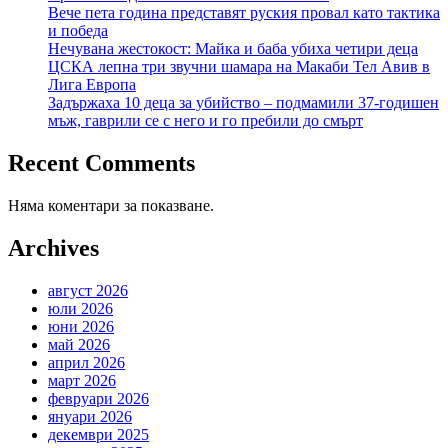
Вече пета година представят руския провал като тактика
и победа
Нечувана жестокост: Майка и баба убиха четири деца
ЦСКА лепна три звучни шамара на Макаби Тел Авив в
Лига Европа
Задържаха 10 деца за убийство – подмамили 37-годишен
мъж, гаврили се с него и го пребили до смърт
Recent Comments
Няма коментари за показване.
Archives
август 2026
юли 2026
юни 2026
май 2026
април 2026
март 2026
февруари 2026
януари 2026
декември 2025