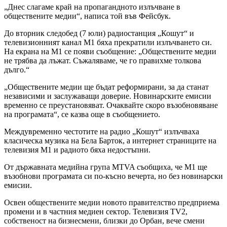
„Днес слагаме край на пропагандното излъчване в
обществените медии“, написа той във Фейсбук.
До вторник следобед (7 юли) радиостанция „Кошут“ и
телевизионният канал М1 бяха прекратили излъчването си.
На екрана на М1 се появи съобщение: „Обществените медии
не трябва да лъжат. Съжаляваме, че го правихме толкова
дълго.“
„Обществените медии ще бъдат реформирани, за да станат
независими и заслужаващи доверие. Новинарските емисии
временно се преустановяват. Очаквайте скоро възобновяване
на програмата“, се казва още в съобщението.
Междувременно честотите на радио „Кошут“ излъчваха
класическа музика на Бела Барток, а интернет страниците на
телевизия М1 и радиото бяха недостъпни.
От държавната медийна група MTVA съобщиха, че М1 ще
възобнови програмата си по-късно вечерта, но без новинарски
емисии.
Освен обществените медии новото правителство предприема
промени и в частния медиен сектор. Телевизия TV2,
собственост на бизнесмени, близки до Орбан, вече смени