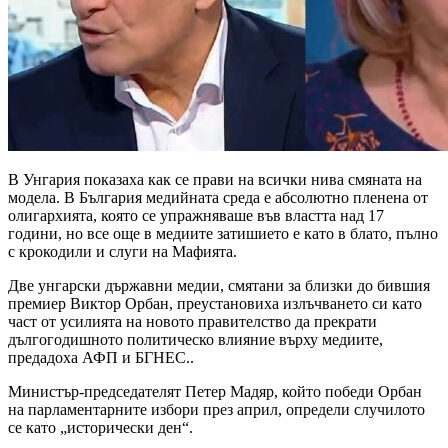
В Унгария показаха как се прави на всички нива смяната на
модела. В България медийната среда е абсолютно пленена от
олигархията, която се упражняваше във властта над 17
години, но все още в медиите затишието е като в блато, пълно
с крокодили и слуги на Мафията.
Две унгарски държавни медии, смятани за близки до бившия
премиер Виктор Орбан, преустановиха излъчването си като
част от усилията на новото правителство да прекрати
дългогодишното политическо влияние върху медиите,
предадоха АФП и БГНЕС..
Министър-председателят Петер Мадяр, който победи Орбан
на парламентарните избори през април, определи случилото
се като „исторически ден“.