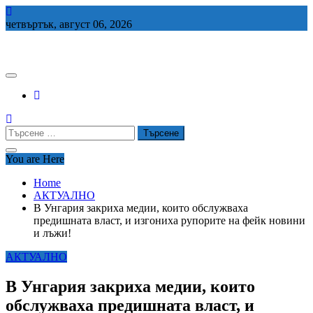
Skip
to
четвъртък, август 06, 2026
content
СЕДЕМ БГ
Търсене
за:
You are Here
Home
АКТУАЛНО
В Унгария закриха медии, които обслужваха
предишната власт, и изгониха рупорите на фейк новини
и лъжи!
АКТУАЛНО
В Унгария закриха медии, които
обслужваха предишната власт, и