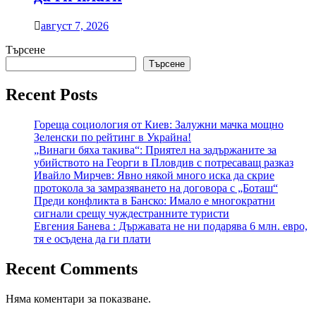
август 7, 2026
Търсене
Търсене
Recent Posts
Гореща социология от Киев: Залужни мачка мощно
Зеленски по рейтинг в Украйна!
„Винаги бяха такива“: Приятел на задържаните за
убийството на Георги в Пловдив с потресаващ разказ
Ивайло Мирчев: Явно някой много иска да скрие
протокола за замразяването на договора с „Боташ“
Преди конфликта в Банско: Имало е многократни
сигнали срещу чуждестранните туристи
Евгения Банева : Държавата не ни подарява 6 млн. евро,
тя е осъдена да ги плати
Recent Comments
Няма коментари за показване.