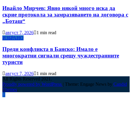
Ивайло Мирчев: Явно някой много иска да
скрие протокола за замразяването на договора с
„Боташ“
август 7, 2026
1 min read
ИЗБРАНО
Преди конфликта в Банско: Имало е
многократни сигнали срещу чуждестранните
туристи
август 7, 2026
1 min read
All Rights Reserved 2021.
Proudly powered by WordPress
|
Theme: Engage News by
Candid
Themes
.