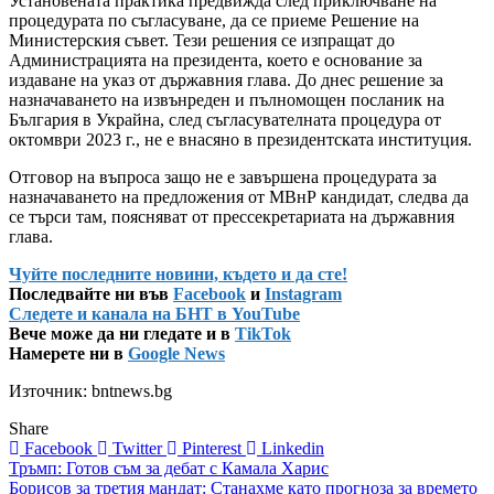
Установената практика предвижда след приключване на
процедурата по съгласуване, да се приеме Решение на
Министерския съвет. Тези решения се изпращат до
Администрацията на президента, което е основание за
издаване на указ от държавния глава. До днес решение за
назначаването на извънреден и пълномощен посланик на
България в Украйна, след съгласувателната процедура от
октомври 2023 г., не е внасяно в президентската институция.
Отговор на въпроса защо не е завършена процедурата за
назначаването на предложения от МВнР кандидат, следва да
се търси там, поясняват от прессекретариата на държавния
глава.
Чуйте последните новини, където и да сте!
Последвайте ни във
Facebook
и
Instagram
Следете и канала на БНТ в YouTube
Вече може да ни гледате и в
TikTok
Намерете ни в
Google News
Източник: bntnews.bg
Share
Facebook
Twitter
Pinterest
Linkedin
Навигация
Тръмп: Готов съм за дебат с Камала Харис
Борисов за третия мандат: Станахме като прогноза за времето