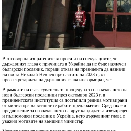
В отговор на изпратените въпроси и на спекулациите, че
държавният глава е причината в Украйна да не бъде назначен
български посланик, поради отказа на президента да назначи
на поста Николай Ненчев през лятото на 2023 г., от
прессекретариата на държавния глава информират, че:
В рамките на съгласувателната процедура за назначаването на
нови български посланици през октомври 2023 г. в
президентската институция са постъпили редица мотивирани
от министъра на външните работи предложения. Сред тях е и
предложение за назначаването на друг кандидат за извънреден
и пълномощен посланик в Украйна, като държавният глава е
уважил мотивите на външния министър.