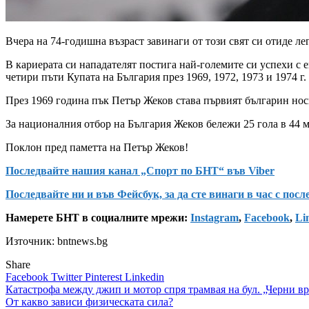
Вчера на 74-годишна възраст завинаги от този свят си отиде 
В кариерата си нападателят постига най-големите си успехи с е
четири пъти Купата на България през 1969, 1972, 1973 и 1974 г.
През 1969 година пък Петър Жеков става първият българин носи
За националния отбор на България Жеков бележи 25 гола в 44 
Поклон пред паметта на Петър Жеков!
Последвайте нашия канал „Спорт по БНТ“ във Viber
Последвайте ни и във Фейсбук, за да сте винаги в час с пос
Намерете БНТ в социалните мрежи:
Instagram
,
Facebook
,
Li
Източник: bntnews.bg
Share
Facebook
Twitter
Pinterest
Linkedin
Навигация
Катастрофа между джип и мотор спря трамвая на бул. „Черни в
От какво зависи физическата сила?