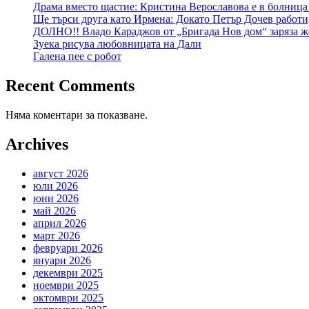
Драма вместо щастие: Кристина Верославова е в болница
Ще търси друга като Ирмена: Докато Петър Дочев работи
ДОЛНО!! Владо Караджов от „Бригада Нов дом“ заряза же
Зуека рисува любовницата на Дали
Галена пее с робот
Recent Comments
Няма коментари за показване.
Archives
август 2026
юли 2026
юни 2026
май 2026
април 2026
март 2026
февруари 2026
януари 2026
декември 2025
ноември 2025
октомври 2025