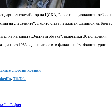
легендарният голмайстор на ЦСКА, Берое и националният отбор н
кипа на „червените“, с които става петкратен шампион на Българ
тел на наградата „Златната обувка“, вкарвайки 36 попадения.
мача, а през 1968 година играе във финала на футболния турнир
ледните спортни новини
nkedIn
,
TikTok
ръх“ в София