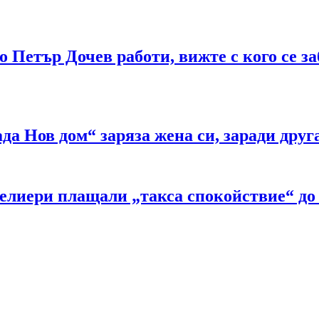
 Петър Дочев работи, вижте с кого се з
а Нов дом“ заряза жена си, заради дру
лиери плащали „такса спокойствие“ до 30