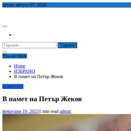
Skip
петък, август 07, 2026
to
СЕДЕМ БГ
content
Търсене
за:
You are Here
Home
ИЗБРАНО
В памет на Петър Жеков
ИЗБРАНО
В памет на Петър Жеков
февруари 19, 2023
1 min read
admin