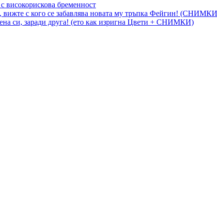
 с високорискова бременност
, вижте с кого се забавлява новата му тръпка Фейгин! (СНИМКИ
на си, заради друга! (ето как изригна Цвети + СНИМКИ)