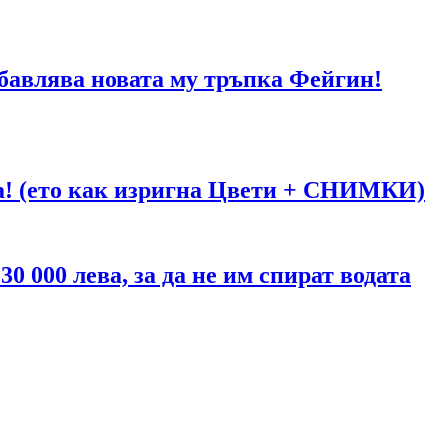
абавлява новата му тръпка Фейгин!
га! (ето как изригна Цвети + СНИМКИ)
 000 лева, за да не им спират водата