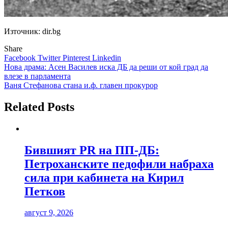
Източник: dir.bg
Share
Facebook
Twitter
Pinterest
Linkedin
Навигация
Нова драма: Асен Василев иска ДБ да реши от кой град да
влезе в парламента
Ваня Стефанова стана и.ф. главен прокурор
Related Posts
Бившият PR на ПП-ДБ:
Петроханските педофили набраха
сила при кабинета на Кирил
Петков
август 9, 2026