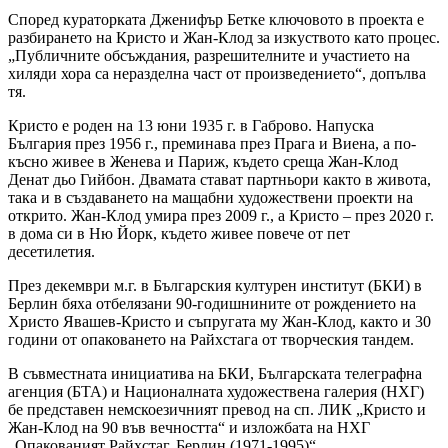
Според кураторката Дженифър Бетке ключовото в проекта е
разбирането на Кристо и Жан-Клод за изкуството като процес.
„Публичните обсъждания, разрешителните и участието на
хиляди хора са неразделна част от произведението“, допълва
тя.
Кристо е роден на 13 юни 1935 г. в Габрово. Напуска
България през 1956 г., преминава през Прага и Виена, а по-
късно живее в Женева и Париж, където среща Жан-Клод
Денат дьо Гийбон. Двамата стават партньори както в живота,
така и в създаването на мащабни художествени проекти на
открито. Жан-Клод умира през 2009 г., а Кристо – през 2020 г.
в дома си в Ню Йорк, където живее повече от пет
десетилетия.
През декември м.г. в Българския културен институт (БКИ) в
Берлин бяха отбелязани 90-годишнините от рождението на
Христо Явашев-Кристо и съпругата му Жан-Клод, както и 30
години от опаковането на Райхстага от творческия тандем.
В съвместната инициатива на БКИ, Българската телеграфна
агенция (БТА) и Националната художествена галерия (НХГ)
бе представен немскоезичният превод на сп. ЛИК „Кристо и
Жан-Клод на 90 във вечността“ и изложбата на НХГ
„Опакованият Райхстаг, Берлин (1971-1995)“.