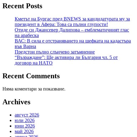
Recent Posts
Кметът на Бургас пред BNEWS за кандидатурата му за
президент в Афера: Това са пълни глупости!
Отиде си Джансевер Далипова – емблематичният глас
на арабеска
ВАС: В сила е отстраняването на шефката на кадастъра
във Варна
Предстои пълно слънчево затъмнение
“Възраждане”: Ще активира ли България чл. 5 от
договор на НАТО
Recent Comments
Няма коментари за показване.
Archives
август 2026
юли 2026
юни 2026
май 2026
април 2026