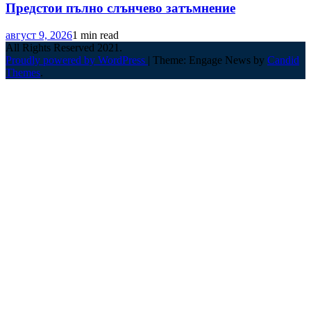
Предстои пълно слънчево затъмнение
август 9, 2026
1 min read
All Rights Reserved 2021.
Proudly powered by WordPress
|
Theme: Engage News by
Candid
Themes
.