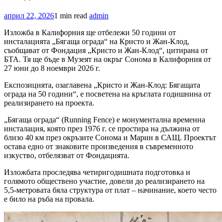
април 22, 2026
1 min read
admin
Изложба в Калифорния ще отбележи 50 години от
инсталацията „Бягаща ограда“ на Кристо и Жан-Клод,
съобщават от Фондация „Кристо и Жан-Клод“, цитирана от
БТА. Тя ще бъде в Музеят на окръг Сонома в Калифорния от
27 юни до 8 ноември 2026 г.
Експозицията, озаглавена „Кристо и Жан-Клод: Бягащата
ограда на 50 години“, е посветена на кръглата годишнина от
реализирането на проекта.
„Бягаща ограда“ (Running Fence) е монументална временна
инсталация, която през 1976 г. се простира на дължина от
близо 40 км през окръзите Сонома и Марин в САЩ. Проектът
остава едно от знаковите произведения в съвременното
изкуство, отбелязват от Фондацията.
Изложбата проследява четиригодишната подготовка и
голямото обществено участие, довели до реализирането на
5,5-метровата бяла структура от плат – начинание, което често
е било на ръба на провала.