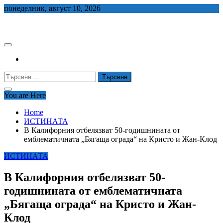
Skip
понеделник, август 10, 2026
to
СЕДЕМ БГ
content
Търсене
за:
You are Here
Home
ИСТИНАТА
В Калифорния отбелязват 50-годишнината от
емблематичната „Бягаща ограда“ на Кристо и Жан-Клод
ИСТИНАТА
В Калифорния отбелязват 50-
годишнината от емблематичната
„Бягаща ограда“ на Кристо и Жан-
Клод