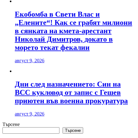
Екобомба в Свети Влас и
„Елените“! Как се грабят милиони
в сянката на кмета-арестант
Николай Димитров, докато в
морето текат фекалии
август 9, 2026
Дни след назначението: Син на
ВСС кукловод от запис с Гешев
приютен във военна прокуратура
август 9, 2026
Търсене
Търсене