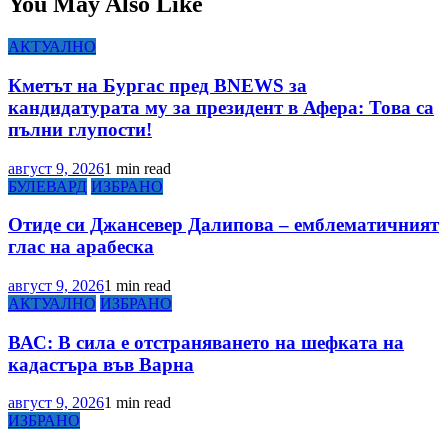
You May Also Like
АКТУАЛНО
Кметът на Бургас пред BNEWS за
кандидатурата му за президент в Афера: Това са
пълни глупости!
август 9, 2026
1 min read
БУЛЕВАРД
ИЗБРАНО
Отиде си Джансевер Далипова – емблематичният
глас на арабеска
август 9, 2026
1 min read
АКТУАЛНО
ИЗБРАНО
ВАС: В сила е отстраняването на шефката на
кадастъра във Варна
август 9, 2026
1 min read
ИЗБРАНО