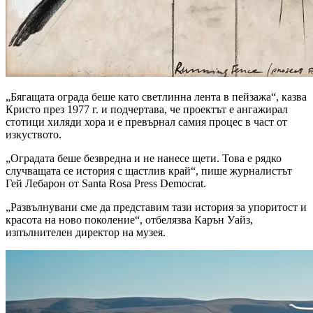
„Бягащата ограда беше като светлинна лента в пейзажа“, казва
Кристо през 1977 г. и подчертава, че проектът е ангажирал
стотици хиляди хора и е превърнал самия процес в част от
изкуството.
„Оградата беше безвредна и не нанесе щети. Това е рядко
случващата се история с щастлив край“, пише журналистът
Гей Лебарон от Santa Rosa Press Democrat.
„Развълнувани сме да представим тази история за упоритост и
красота на ново поколение“, отбелязва Карън Уайз,
изпълнителен директор на музея.