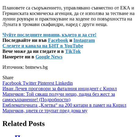
Плановете са съоръжението, управлявано съвместно от ЕКА и
Германската космическа агенция, да се използва за тестване на
лунни роувъри и практикуване на ходене по повърхността на
Луната в тромави скафандри, наред с други неща.
Чуйте последните новини, където и да сте!
Последвайте ни във
Facebook
и
Instagram
Следете и канала на БНТ в YouTube
Вече може да ни гледате и в
TikTok
Намерете ни в
Google News
Източник: bntnews.bg
Share
Facebook
Twitter
Pinterest
Linkedin
Навигация
Иван Лечев проговори за фаталния инцидент с Кирил
Маричков: Той сякаш получи нещо, падна без жест за
самосъхранение! (Подробности)
Емблематичната „Клетва“ на 200 китари в памет на Кирил
Маричков, цветя се трупат пред дома му
Related Posts