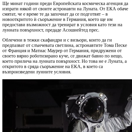
Ще минат години преди Европейската космическа агенция да
изпрати някой от своите астронавти на Луната. От ЕКА обаче
смятат, че е време те да започнат да се подготвят – в
новооткритото ѝ съоръжение в Германия, което ще им
предостави възможност да тренират в условия като тези на
лунната повърхност, предаде Асошиейтед прес.
Облечени в тежки скафандри и с визьори, които да ги
предпазват от слънчевата светлина, астронавтите Тома Песке
от Франция и Матиас Маурер от Германия, придружени от
своето вярно роботизирано куче, се движат бавно по нещо,
което прилича на лунната повърхност. Но това не е Луната, а
откритото в сряда съоръжение на ЕКА, в което са
възпроизведени лунните условия.