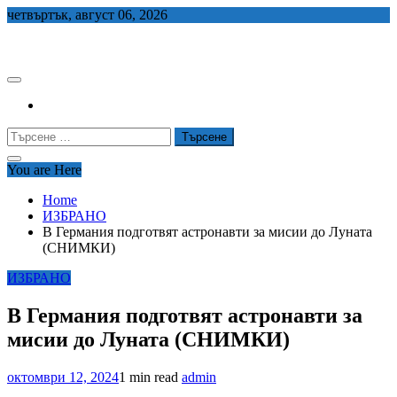
Skip
четвъртък, август 06, 2026
to
СЕДЕМ БГ
content
Търсене
за:
You are Here
Home
ИЗБРАНО
В Германия подготвят астронавти за мисии до Луната
(СНИМКИ)
ИЗБРАНО
В Германия подготвят астронавти за
мисии до Луната (СНИМКИ)
октомври 12, 2024
1 min read
admin