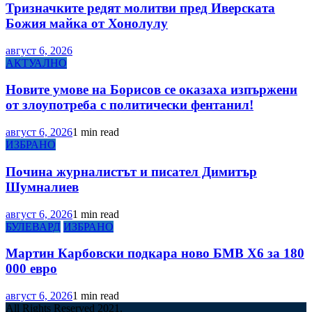
Тризначките редят молитви пред Иверската
Божия майка от Хонолулу
август 6, 2026
АКТУАЛНО
Новите умове на Борисов се оказаха изпържени
от злоупотреба с политически фентанил!
август 6, 2026
1 min read
ИЗБРАНО
Почина журналистът и писател Димитър
Шумналиев
август 6, 2026
1 min read
БУЛЕВАРД
ИЗБРАНО
Мартин Карбовски подкара ново БМВ Х6 за 180
000 евро
август 6, 2026
1 min read
All Rights Reserved 2021.