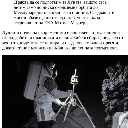
„Трябва да се подготвим за Луната, защото сега
летим само до ниска околоземна орбита до
Международната космическа станция. Следващите
мисии обаче ще ни отведат до Луната“, каза
астронавтът на ЕКА Матиас Маурер.
Лунната почва на съоръжението е направена от вулканична
скала, добита в планинската верига Зибенгебирге, недалеч от
мястото, където то се намира, и след това смляна и пресята,
докато стане възможно най-близка до лунната повърхност.