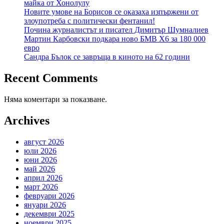
майка от Хонолулу
Новите умове на Борисов се оказаха изпържени от
злоупотреба с политически фентанил!
Почина журналистът и писател Димитър Шумналиев
Мартин Карбовски подкара ново БМВ Х6 за 180 000
евро
Сандра Бълок се завръща в киното на 62 години
Recent Comments
Няма коментари за показване.
Archives
август 2026
юли 2026
юни 2026
май 2026
април 2026
март 2026
февруари 2026
януари 2026
декември 2025
ноември 2025