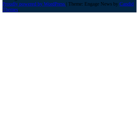
Proudly powered by WordPress
|
Theme: Engage News by
Candid
Themes
.