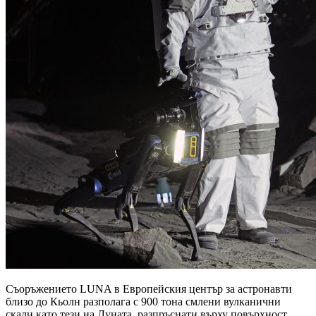
Съоръжението LUNA в Европейския център за астронавти
близо до Кьолн разполага с 900 тона смлени вулканични
скали като тези на Луната, разпръснати върху повърхност,