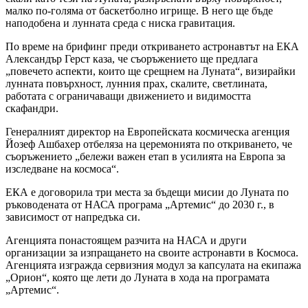
малко по-голяма от баскетболно игрище. В него ще бъде
наподобена и лунната среда с ниска гравитация.
По време на брифинг преди откриването астронавтът на ЕКА
Александър Герст каза, че съоръжението ще предлага
„повечето аспекти, които ще срещнем на Луната“, визирайки
лунната повърхност, лунния прах, скалите, светлината,
работата с ограничаващи движението и видимостта
скафандри.
Генералният директор на Европейската космическа агенция
Йозеф Ашбахер отбеляза на церемонията по откриването, че
съоръжението „бележи важен етап в усилията на Европа за
изследване на космоса“.
ЕКА е договорила три места за бъдещи мисии до Луната по
ръководената от НАСА програма „Артемис“ до 2030 г., в
зависимост от напредъка си.
Агенцията понастоящем разчита на НАСА и други
организации за изпращането на своите астронавти в Космоса.
Агенцията изгражда сервизния модул за капсулата на екипажа
„Орион“, която ще лети до Луната в хода на програмата
„Артемис“.