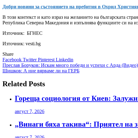
Добри новини за състоянието на пребития в Охрид Христия
В този контекст и като израз на желанието на българската стр
Република Северна Македония и изпълнява функциите си на из
Източник:
БГНЕС
Източник: vesti.bg
Share
Facebook
Twitter
Pinterest
Linkedin
Навигация
Преслав Боруков: Искам много победи и успехи с Арда (Видео)
Шишков: А ние вярваме ли на ГЕРБ
Related Posts
Гореща социология от Киев: Залужн
август 7, 2026
„Винаги бяха такива“: Приятел на з
август 7, 2026