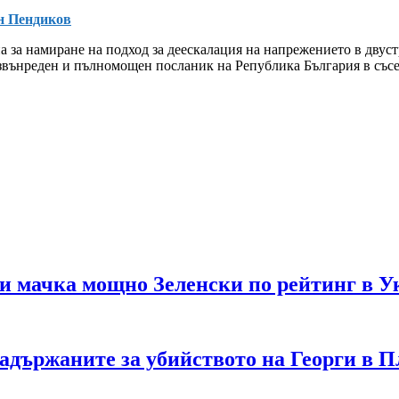
н Пендиков
ана за намиране на подход за деескалация на напрежението в дв
вънреден и пълномощен посланик на Република България в съсе
и мачка мощно Зеленски по рейтинг в У
адържаните за убийството на Георги в П