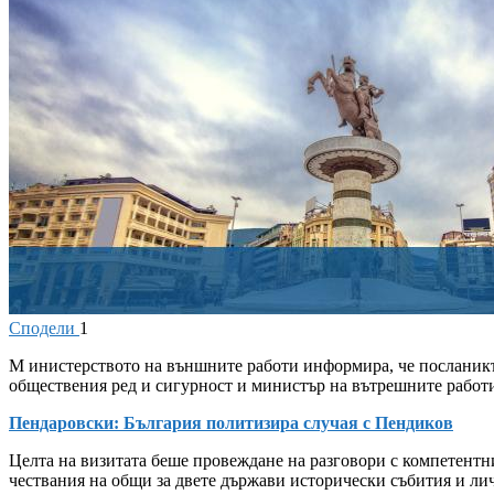
Сподели
1
М
инистерството на външните работи информира, че посланикъ
обществения ред и сигурност и министър на вътрешните работи
Пендаровски: България политизира случая с Пендиков
Целта на визитата беше провеждане на разговори с компетентн
чествания на общи за двете държави исторически събития и ли