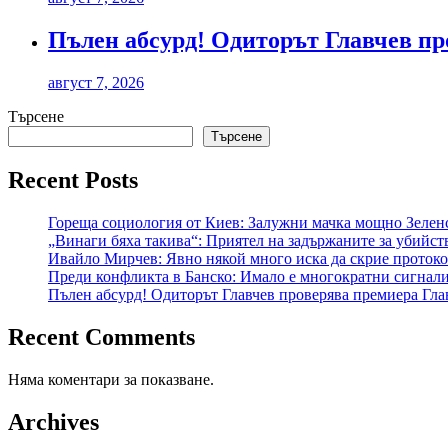
Пълен абсурд! Одиторът Главчев пр
август 7, 2026
Търсене
Търсене
Recent Posts
Гореща социология от Киев: Залужни мачка мощно Зеленс
„Винаги бяха такива“: Приятел на задържаните за убийст
Ивайло Мирчев: Явно някой много иска да скрие протокол
Преди конфликта в Банско: Имало е многократни сигнал
Пълен абсурд! Одиторът Главчев проверява премиера Гла
Recent Comments
Няма коментари за показване.
Archives