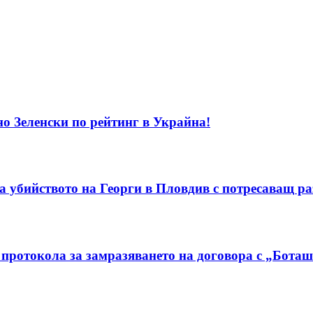
о Зеленски по рейтинг в Украйна!
а убийството на Георги в Пловдив с потресаващ ра
протокола за замразяването на договора с „Бота