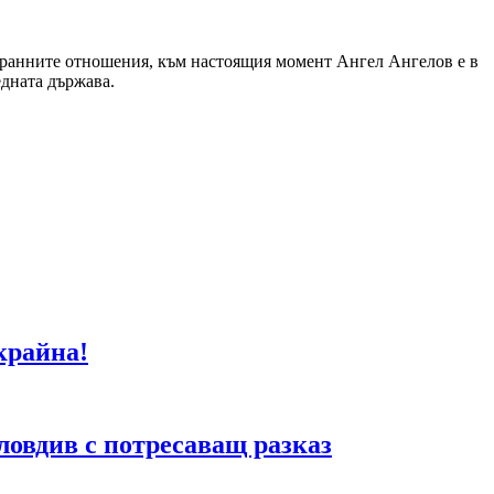
устранните отношения, към настоящия момент Ангел Ангелов е в
дната държава.
крайна!
ловдив с потресаващ разказ