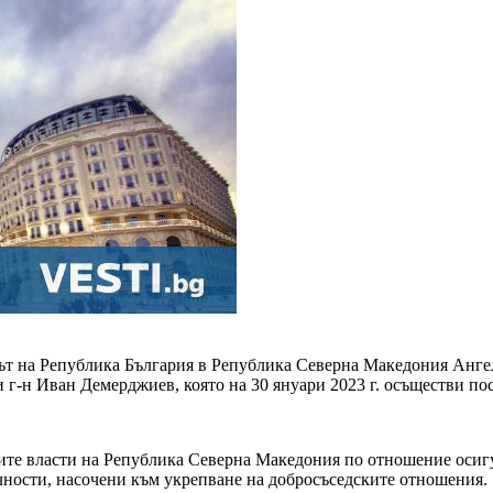
т на Република България в Република Северна Македония Ангел
 г-н Иван Демерджиев, която на 30 януари 2023 г. осъществи по
ите власти на Република Северна Македония по отношение осигу
чности, насочени към укрепване на добросъседските отношения.