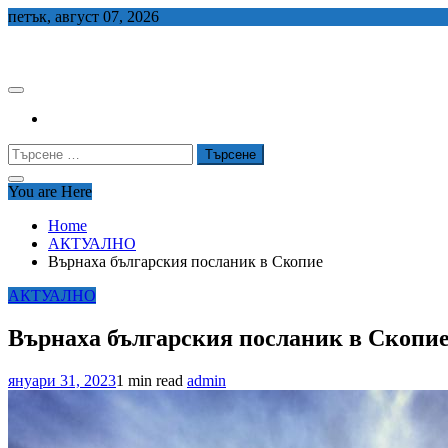
Skip
петък, август 07, 2026
to
СЕДЕМ БГ
content
Търсене
за:
You are Here
Home
АКТУАЛНО
Върнаха българския посланик в Скопие
АКТУАЛНО
Върнаха българския посланик в Скопи
януари 31, 2023
1 min read
admin