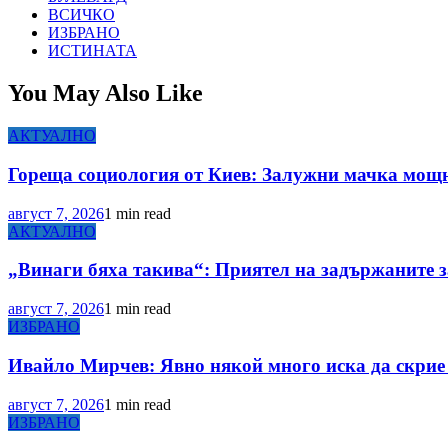
ВСИЧКО
ИЗБРАНО
ИСТИНАТА
You May Also Like
АКТУАЛНО
Гореща социология от Киев: Залужни мачка мощн
август 7, 2026
1 min read
АКТУАЛНО
„Винаги бяха такива“: Приятел на задържаните з
август 7, 2026
1 min read
ИЗБРАНО
Ивайло Мирчев: Явно някой много иска да скрие 
август 7, 2026
1 min read
ИЗБРАНО