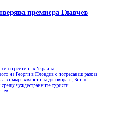
оверява премиера Главчев
ки по рейтинг в Украйна!
вото на Георги в Пловдив с потресаващ разказ
а за замразяването на договора с „Боташ“
и срещу чуждестранните туристи
вчев