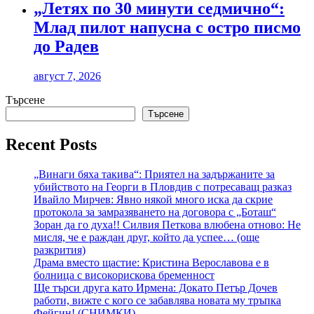
„Летях по 30 минути седмично“:
Млад пилот напусна с остро писмо
до Радев
август 7, 2026
Търсене
Търсене
Recent Posts
„Винаги бяха такива“: Приятел на задържаните за
убийството на Георги в Пловдив с потресаващ разказ
Ивайло Мирчев: Явно някой много иска да скрие
протокола за замразяването на договора с „Боташ“
Зоран да го духа!! Силвия Петкова влюбена отново: Не
мисля, че е раждан друг, който да успее… (още
разкрития)
Драма вместо щастие: Кристина Верославова е в
болница с високорискова бременност
Ще търси друга като Ирмена: Докато Петър Дочев
работи, вижте с кого се забавлява новата му тръпка
Фейгин! (СНИМКИ)