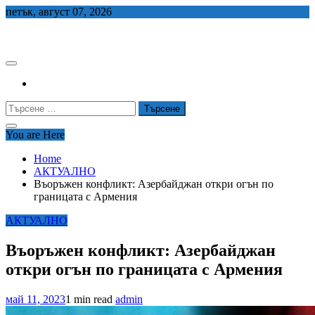
Skip
петък, август 07, 2026
to
СЕДЕМ БГ
content
Търсене
за:
You are Here
Home
АКТУАЛНО
Въоръжен конфликт: Азербайджан откри огън по
границата с Армения
АКТУАЛНО
Въоръжен конфликт: Азербайджан
откри огън по границата с Армения
май 11, 2023
1 min read
admin