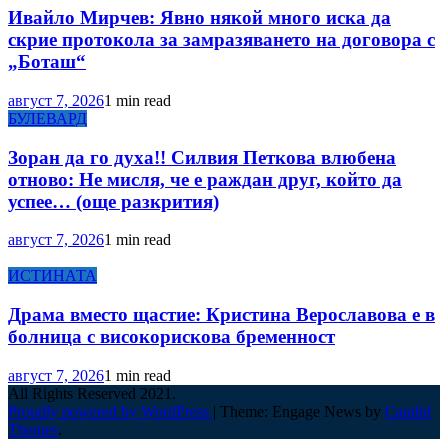
Ивайло Мирчев: Явно някой много иска да
скрие протокола за замразяването на договора с
„Боташ“
август 7, 2026
1 min read
БУЛЕВАРД
Зоран да го духа!! Силвия Петкова влюбена
отново: Не мисля, че е раждан друг, който да
успее… (още разкрития)
август 7, 2026
1 min read
ИСТИНАТА
Драма вместо щастие: Кристина Верославова е в
болница с високорискова бременност
август 7, 2026
1 min read
All Rights Reserved 2021.
Proudly powered by WordPress
|
Theme: Engage News by
Candid
Themes
.