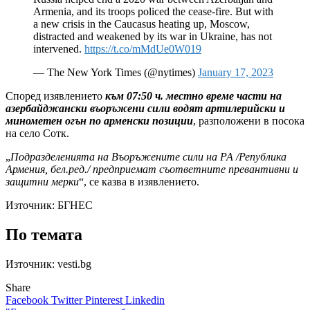
Armenia, and its troops policed the cease-fire. But with
a new crisis in the Caucasus heating up, Moscow,
distracted and weakened by its war in Ukraine, has not
intervened.
https://t.co/mMdUe0W019
— The New York Times (@nytimes)
January 17, 2023
Според изявлението
към 07:50 ч. местно време части на
азербайджански въоръжени сили водят артилерийски и
минометен огън по арменски позиции
, разположени в посока
на село Сотк.
„
Подразделенията на Въоръжените сили на РА /Република
Армения, бел.ред./ предприемат съответните превантивни и
защитни мерки
“, се казва в изявлението.
Източник:
БГНЕС
По темата
Източник: vesti.bg
Share
Facebook
Twitter
Pinterest
Linkedin