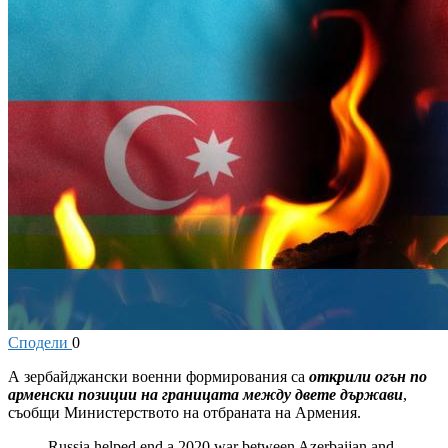
Сподели
0
А
зербайджански военни формирования са
открили огън по
арменски позиции на границата между двете държави
,
съобщи Министерството на отбраната на Армения.
Russia helped end a 2020 war between Azerbaijan and