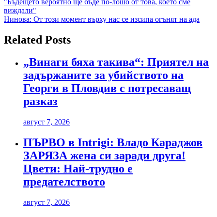
Навигация
"Бъдещето вероятно ще бъде по-лошо от това, което сме
виждали"
Нинова: От този момент върху нас се изсипа огънят на ада
Related Posts
„Винаги бяха такива“: Приятел на
задържаните за убийството на
Георги в Пловдив с потресаващ
разказ
август 7, 2026
ПЪРВО в Intrigi: Владо Караджов
ЗАРЯЗА жена си заради друга!
Цвети: Най-трудно е
предателството
август 7, 2026