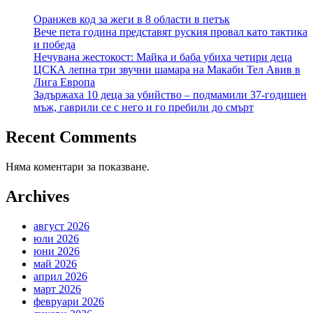
Оранжев код за жеги в 8 области в петък
Вече пета година представят руския провал като тактика
и победа
Нечувана жестокост: Майка и баба убиха четири деца
ЦСКА лепна три звучни шамара на Макаби Тел Авив в
Лига Европа
Задържаха 10 деца за убийство – подмамили 37-годишен
мъж, гаврили се с него и го пребили до смърт
Recent Comments
Няма коментари за показване.
Archives
август 2026
юли 2026
юни 2026
май 2026
април 2026
март 2026
февруари 2026