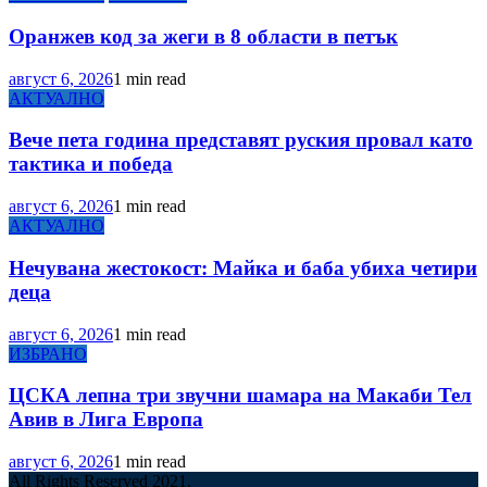
Оранжев код за жеги в 8 области в петък
август 6, 2026
1 min read
АКТУАЛНО
Вече пета година представят руския провал като
тактика и победа
август 6, 2026
1 min read
АКТУАЛНО
Нечувана жестокост: Майка и баба убиха четири
деца
август 6, 2026
1 min read
ИЗБРАНО
ЦСКА лепна три звучни шамара на Макаби Тел
Авив в Лига Европа
август 6, 2026
1 min read
All Rights Reserved 2021.