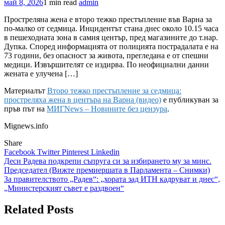
май 8, 2026
1 min read
admin
Простреляна жена е второ тежко престъпление във Варна за
по-малко от седмица. Инцидентът стана днес около 10.15 часа
в пешеходната зона в самия център, пред магазините до т.нар.
Дупка. Според информацията от полицията пострадалата е на
73 години, без опасност за живота, прегледана е от спешни
медици. Извършителят се издирва. По неофициални данни
жената е улучена […]
Материалът
Второ тежко престъпление за седмица:
простреляха жена в центъра на Варна (видео)
е публикуван за
пръв път на
МИГNews – Новините без цензура
.
Mignews.info
Share
Facebook
Twitter
Pinterest
Linkedin
Навигация
Деси Радева подкрепи съпруга си за избирането му за минс.
Председател (Вижте премиершата в Парламента – Снимки)
За правителството „Радев“: „хората зад ИТН кадруват и днес“,
„Министерският съвет е раздвоен“
Related Posts