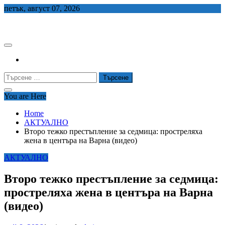
Skip
петък, август 07, 2026
to
СЕДЕМ БГ
content
Търсене
за:
You are Here
Home
АКТУАЛНО
Второ тежко престъпление за седмица: простреляха
жена в центъра на Варна (видео)
АКТУАЛНО
Второ тежко престъпление за седмица:
простреляха жена в центъра на Варна
(видео)