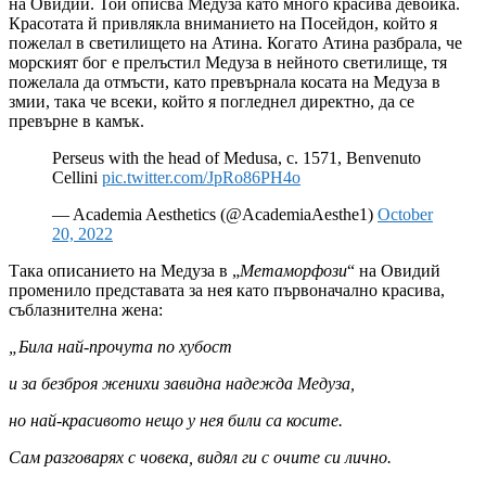
на Овидий. Той описва Медуза като много красива девойка.
Красотата й привлякла вниманието на Посейдон, който я
пожелал в светилището на Атина. Когато Атина разбрала, че
морският бог е прелъстил Медуза в нейното светилище, тя
пожелала да отмъсти, като превърнала косата на Медуза в
змии, така че всеки, който я погледнел директно, да се
превърне в камък.
Perseus with the head of Medusa, c. 1571, Benvenuto
Cellini
pic.twitter.com/JpRo86PH4o
— Academia Aesthetics (@AcademiaAesthe1)
October
20, 2022
Така описанието на Медуза в „
Метаморфози
“ на Овидий
променило представата за нея като първоначално красива,
съблазнителна жена:
„Била най-прочута по хубост
и за безброя женихи завидна надежда Медуза,
но най-красивото нещо у нея били са косите.
Сам разговарях с човека, видял ги с очите си лично.