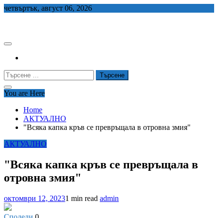
Skip
четвъртък, август 06, 2026
to
СЕДЕМ БГ
content
Търсене
за:
You are Here
Home
АКТУАЛНО
"Всяка капка кръв се превръщала в отровна змия"
АКТУАЛНО
"Всяка капка кръв се превръщала в
отровна змия"
октомври 12, 2023
1 min read
admin
Сподели
0