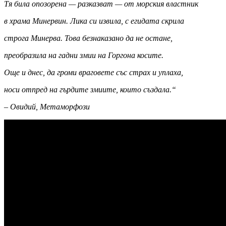
Тя била опозорена — разказват — от морския властник
в храма Минервин. Лика си извила, с егидата скрила
строга Минерва. Това безнаказано да не остане,
преобразила на гадни змии на Горгона косите.
Още и днес, да громи враговете със страх и уплаха,
носи отпред на гърдите змиите, които създала.“
– Овидий, Метаморфози