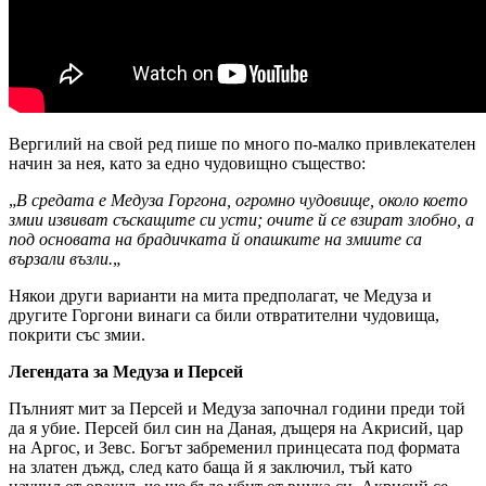
Вергилий на свой ред пише по много по-малко привлекателен
начин за нея, като за едно чудовищно същество:
„
В средата е Медуза Горгона, огромно чудовище, около което
змии извиват съскащите си усти; очите й се взират злобно, а
под основата на брадичката й опашките на змиите са
вързали възли.
„
Някои други варианти на мита предполагат, че Медуза и
другите Горгони винаги са били отвратителни чудовища,
покрити със змии.
Легендата за Медуза и Персей
Пълният мит за Персей и Медуза започнал години преди той
да я убие. Персей бил син на Даная, дъщеря на Акрисий, цар
на Аргос, и Зевс. Богът забременил принцесата под формата
на златен дъжд, след като баща й я заключил, тъй като