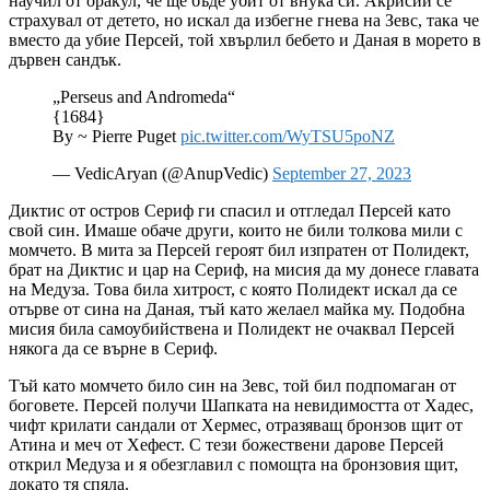
научил от оракул, че ще бъде убит от внука си. Акрисий се
страхувал от детето, но искал да избегне гнева на Зевс, така че
вместо да убие Персей, той хвърлил бебето и Даная в морето в
дървен сандък.
„Perseus and Andromeda“
{1684}
By ~ Pierre Puget
pic.twitter.com/WyTSU5poNZ
— VedicAryan (@AnupVedic)
September 27, 2023
Диктис от остров Сериф ги спасил и отгледал Персей като
свой син. Имаше обаче други, които не били толкова мили с
момчето. В мита за Персей героят бил изпратен от Полидект,
брат на Диктис и цар на Сериф, на мисия да му донесе главата
на Медуза. Това била хитрост, с която Полидект искал да се
отърве от сина на Даная, тъй като желаел майка му. Подобна
мисия била самоубийствена и Полидект не очаквал Персей
някога да се върне в Сериф.
Тъй като момчето било син на Зевс, той бил подпомаган от
боговете. Персей получи Шапката на невидимостта от Хадес,
чифт крилати сандали от Хермес, отразяващ бронзов щит от
Атина и меч от Хефест. С тези божествени дарове Персей
открил Медуза и я обезглавил с помощта на бронзовия щит,
докато тя спяла.