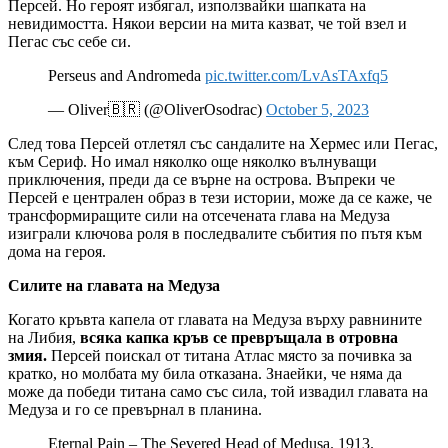
Персей. Но героят избягал, използвайки шапката на
невидимостта. Някои версии на мита казват, че той взел и
Пегас със себе си.
Perseus and Andromeda
pic.twitter.com/LvAsTAxfq5
— Oliver🇧🇷 (@OliverOsodrac)
October 5, 2023
След това Персей отлетял със сандалите на Хермес или Пегас,
към Сериф. Но имал няколко още няколко вълнуващи
приключения, преди да се върне на острова. Въпреки че
Персей е централен образ в тези истории, може да се каже, че
трансформиращите сили на отсечената глава на Медуза
изиграли ключова роля в последвалите събития по пътя към
дома на героя.
Силите на главата на Медуза
Когато кръвта капела от главата на Медуза върху равнините
на Либия,
всяка капка кръв се превръщала в отровна
змия.
Персей поискал от титана Атлас място за почивка за
кратко, но молбата му била отказана. Знаейки, че няма да
може да победи титана само със сила, той извадил главата на
Медуза и го се превърнал в планина.
Eternal Pain – The Severed Head of Medusa. 1913.