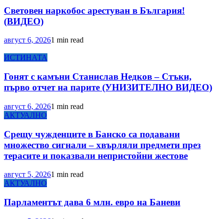
Световен наркобос арестуван в България!
(ВИДЕО)
август 6, 2026
1 min read
ИСТИНАТА
Гонят с камъни Станислав Недков – Стъки,
първо отчет на парите (УНИЗИТЕЛНО ВИДЕО)
август 6, 2026
1 min read
АКТУАЛНО
Срещу чужденците в Банско са подавани
множество сигнали – хвърляли предмети през
терасите и показвали непристойни жестове
август 5, 2026
1 min read
АКТУАЛНО
Парламентът дава 6 млн. евро на Баневи