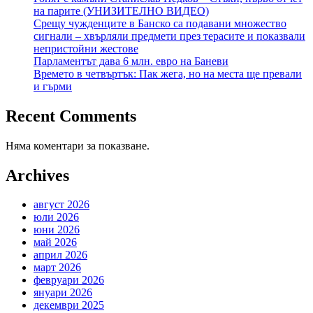
на парите (УНИЗИТЕЛНО ВИДЕО)
Срещу чужденците в Банско са подавани множество
сигнали – хвърляли предмети през терасите и показвали
непристойни жестове
Парламентът дава 6 млн. евро на Баневи
Времето в четвъртък: Пак жега, но на места ще превали
и гърми
Recent Comments
Няма коментари за показване.
Archives
август 2026
юли 2026
юни 2026
май 2026
април 2026
март 2026
февруари 2026
януари 2026
декември 2025