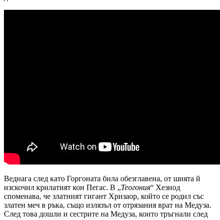
Веднага след като Горгоната била обезглавена, от шията й
изскочил крилатият кон Пегас. В „
Теогония
“ Хезиод
споменава, че златният гигант Хризаор, който се родил със
златен меч в ръка, също излязъл от отрязания врат на Медуза.
След това дошли и сестрите на Медуза, които тръгнали след