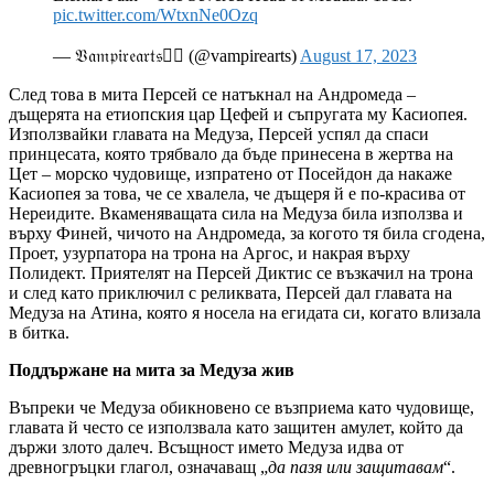
pic.twitter.com/WtxnNe0Ozq
— 𝔙𝔞𝔪𝔭𝔦𝔯𝔢𝔞𝔯𝔱𝔰❤️‍🔥 (@vampirearts)
August 17, 2023
След това в мита Персей се натъкнал на Андромеда –
дъщерята на етиопския цар Цефей и съпругата му Касиопея.
Използвайки главата на Медуза, Персей успял да спаси
принцесата, която трябвало да бъде принесена в жертва на
Цет – морско чудовище, изпратено от Посейдон да накаже
Касиопея за това, че се хвалела, че дъщеря й е по-красива от
Нереидите. Вкаменяващата сила на Медуза била използва и
върху Финей, чичото на Андромеда, за когото тя била сгодена,
Проет, узурпатора на трона на Аргос, и накрая върху
Полидект. Приятелят на Персей Диктис се възкачил на трона
и след като приключил с реликвата, Персей дал главата на
Медуза на Атина, която я носела на егидата си, когато влизала
в битка.
Поддържане на мита за Медуза жив
Въпреки че Медуза обикновено се възприема като чудовище,
главата й често се използвала като защитен амулет, който да
държи злото далеч. Всъщност името Медуза идва от
древногръцки глагол, означаващ „
да пазя или защитавам
“.