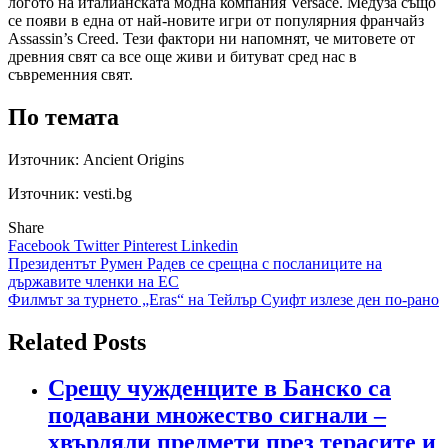
логото на италианската модна компания Versace. Медуза също
се появи в една от най-новите игри от популярния франчайз
Assassin’s Creed. Тези фактори ни напомнят, че митовете от
древния свят са все още живи и битуват сред нас в
съвременния свят.
По темата
Източник:
Ancient Origins
Източник: vesti.bg
Share
Facebook
Twitter
Pinterest
Linkedin
Навигация
Президентът Румен Радев се срещна с посланиците на
държавите членки на ЕС
Филмът за турнето „Еras“ на Тейлър Суифт излезе ден по-рано
Related Posts
Срещу чужденците в Банско са
подавани множество сигнали –
хвърляли предмети през терасите и