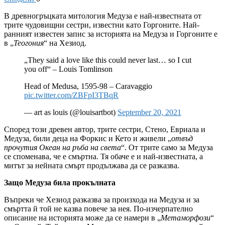
В
древногръцката митология Медуза е най-известната от
трите чудовищни сестри, известни като Горгоните. Най-
ранният известен запис за историята на Медуза и Горгоните е
в „
Теогония
“ на Хезиод.
„They said a love like this could never last… so I cut
you off“ – Louis Tomlinson
Head of Medusa, 1595-98 – Caravaggio
pic.twitter.com/ZBFpI3TBqR
— art as louis (@louisartbot)
September 20, 2021
Според този древен автор, трите сестри, Стено, Евриала и
Медуза, били деца на Форкис и Кето и живели „
отвъд
прочутия Океан на ръба на света
“. От трите само за Медуза
се споменава, че е смъртна. Тя обаче е и най-известната, а
митът за нейната смърт продължава да се разказва.
Защо Медуза била прокълната
Въпреки че Хезиод разказва за произхода на Медуза и за
смъртта й той не казва повече за нея. По-изчерпателно
описание на историята може да се намери в „
Метаморфози
“