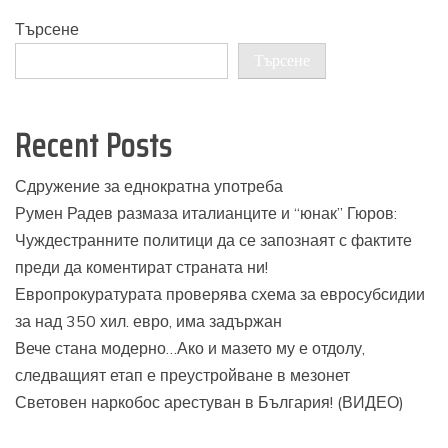
Търсене
Търсене
Recent Posts
Сдружение за еднократна употреба
Румен Радев размаза италианците и “юнак” Гюров:
Чуждестранните политици да се запознаят с фактите
преди да коментират страната ни!
Европрокуратурата проверява схема за евросубсидии
за над 350 хил. евро, има задържан
Вече стана модерно…Ако и мазето му е отдолу,
следващият етап е преустройване в мезонет
Световен наркобос арестуван в България! (ВИДЕО)