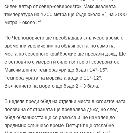
силен вятър от север-североизток. Максималната
температура на 1200 метра ще бъде около 8°, на 2000
метра – около 2°.
По Черноморието ще преобладава слънчево време с
временни увеличения на облачността, но само на
места по северното крайбрежие ще превали дъжд. Ще
е ветровито с умерен и силен вятър от североизток.
Максималните температури ще бъдат 14°-15°.
Температурата на морската вода е 11°-12°.
Вълнението на морето ще бъде 2 – 3 бала.
В неделя преди обяд на отделни места в югоизточната
половина от страната ще превалява дъжд, но след
обяд облачността ще се разкъса и ще намалее до
предимно слънчево време. Вятърът ще отслабне.