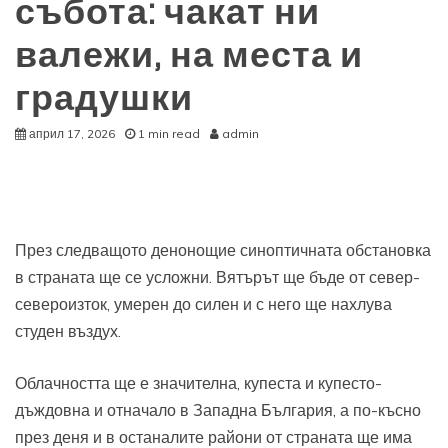
събота: чакат ни
валежи, на места и
градушки
април 17, 2026
1 min read
admin
През следващото денонощие синоптичната обстановка
в страната ще се усложни. Вятърът ще бъде от север-
североизток, умерен до силен и с него ще нахлува
студен въздух.
Облачността ще е значителна, купеста и купесто-
дъждовна и отначало в Западна България, а по-късно
през деня и в останалите райони от страната ще има