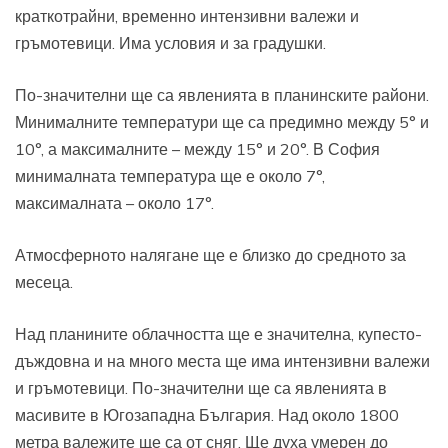
краткотрайни, временно интензивни валежи и
гръмотевици. Има условия и за градушки.
По-значителни ще са явленията в планинските райони.
Минималните температури ще са предимно между 5° и
10°, а максималните – между 15° и 20°. В София
минималната температура ще е около 7°,
максималната – около 17°.
Атмосферното налягане ще е близко до средното за
месеца.
Над планините облачността ще е значителна, купесто-
дъждовна и на много места ще има интензивни валежи
и гръмотевици. По-значителни ще са явленията в
масивите в Югозападна България. Над около 1800
метра валежите ще са от сняг. Ще духа умерен до