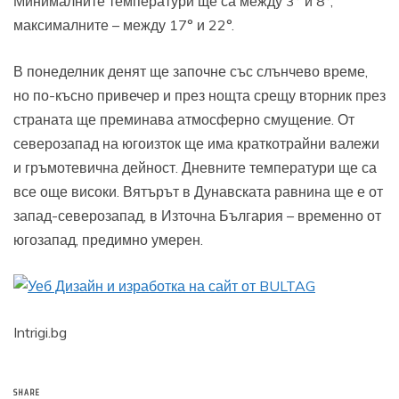
Минималните температури ще са между 3° и 8°,
максималните – между 17° и 22°.
В понеделник денят ще започне със слънчево време,
но по-късно привечер и през нощта срещу вторник през
страната ще преминава атмосферно смущение. От
северозапад на югоизток ще има краткотрайни валежи
и гръмотевична дейност. Дневните температури ще са
все още високи. Вятърът в Дунавската равнина ще е от
запад-северозапад, в Източна България – временно от
югозапад, предимно умерен.
Intrigi.bg
SHARE