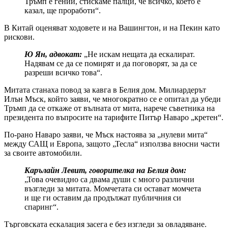
Тръмп е гений, стискаме палци, че всичко, което е
казал, ще проработи“.
В Китай оценяват ходовете и на Вашингтон, и на Пекин като
рискови.
Ю Ян, адвокат:
„Не искам нещата да ескалират.
Надявам се да се помирят и да поговорят, за да се
разреши всичко това“.
Митата станаха повод за кавга в Белия дом. Милиардерът
Илън Мъск, който заяви, че многократно се е опитал да убеди
Тръмп да се откаже от вълната от мита, нарече съветника на
президента по въпросите на тарифите Питър Наваро „кретен“.
По-рано Наваро заяви, че Мъск настоява за „нулеви мита“
между САЩ и Европа, защото „Тесла“ използва вносни части
за своите автомобили.
Карълайн Левит, говорителка на Белия дом:
„Това очевидно са двама души с много различни
възгледи за митата. Момчетата си остават момчета
и ще ги оставим да продължат публичния си
спаринг“.
Търговската ескалация засега е без изгледи за овладяване.