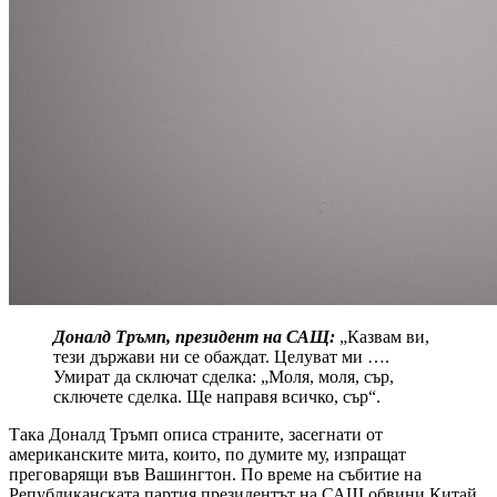
Доналд Тръмп, президент на САЩ:
„Казвам ви,
тези държави ни се обаждат. Целуват ми ….
Умират да сключат сделка: „Моля, моля, сър,
сключете сделка. Ще направя всичко, сър“.
Така Доналд Тръмп описа страните, засегнати от
американските мита, които, по думите му, изпращат
преговарящи във Вашингтон. По време на събитие на
Републиканската партия президентът на САЩ обвини Китай,