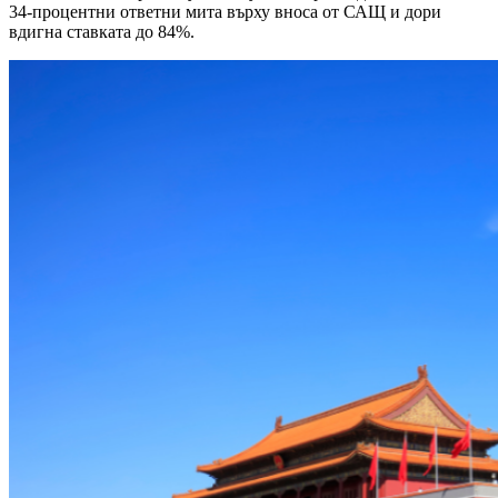
34-процентни ответни мита върху вноса от САЩ и дори
вдигна ставката до 84%.