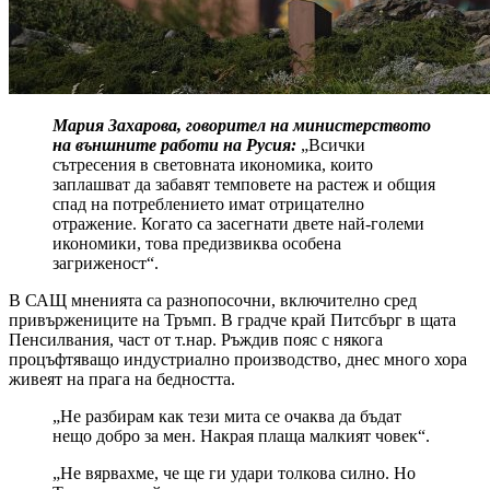
Мария Захарова, говорител на министерството
на външните работи на Русия:
„Всички
сътресения в световната икономика, които
заплашват да забавят темповете на растеж и общия
спад на потреблението имат отрицателно
отражение. Когато са засегнати двете най-големи
икономики, това предизвиква особена
загриженост“.
В САЩ мненията са разнопосочни, включително сред
привържениците на Тръмп. В градче край Питсбърг в щата
Пенсилвания, част от т.нар. Ръждив пояс с някога
процъфтяващо индустриално производство, днес много хора
живеят на прага на бедността.
„Не разбирам как тези мита се очаква да бъдат
нещо добро за мен. Накрая плаща малкият човек“.
„Не вярвахме, че ще ги удари толкова силно. Но