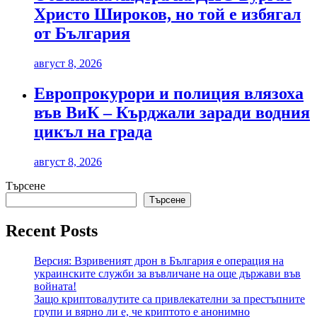
Христо Широков, но той е избягал
от България
август 8, 2026
Европрокурори и полиция влязоха
във ВиК – Кърджали заради водния
цикъл на града
август 8, 2026
Търсене
Търсене
Recent Posts
Версия: Взривеният дрон в България е операция на
украинските служби за въвличане на още държави във
войната!
Защо криптовалутите са привлекателни за престъпните
групи и вярно ли е, че криптото е анонимно