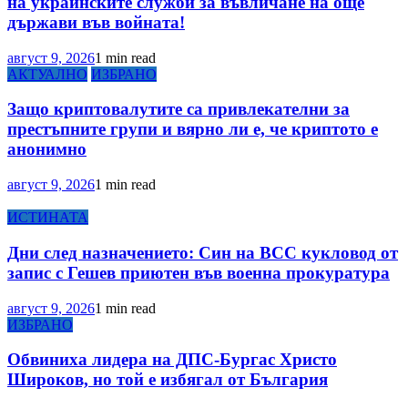
на украинските служби за въвличане на още
държави във войната!
август 9, 2026
1 min read
АКТУАЛНО
ИЗБРАНО
Защо криптовалутите са привлекателни за
престъпните групи и вярно ли е, че криптото е
анонимно
август 9, 2026
1 min read
ИСТИНАТА
Дни след назначението: Син на ВСС кукловод от
запис с Гешев приютен във военна прокуратура
август 9, 2026
1 min read
ИЗБРАНО
Обвиниха лидера на ДПС-Бургас Христо
Широков, но той е избягал от България