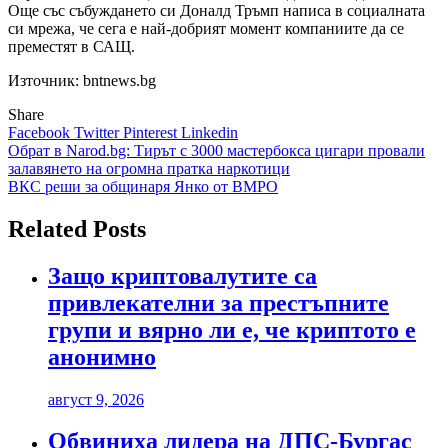
Още със събуждането си Доналд Тръмп написа в социалната
си мрежа, че сега е най-добрият момент компаниите да се
преместят в САЩ.
Източник: bntnews.bg
Share
Facebook
Twitter
Pinterest
Linkedin
Навигация
Обрат в Narod.bg: Тирът с 3000 мастербокса цигари провали
залавянето на огромна пратка наркотици
ВКС реши за общинаря Янко от ВМРО
Related Posts
Защо криптовалутите са
привлекателни за престъпните
групи и вярно ли е, че криптото е
анонимно
август 9, 2026
Обвиниха лидера на ДПС-Бургас