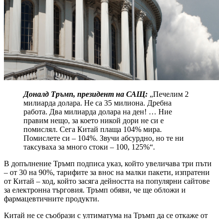
Доналд Тръмп, президент на САЩ:
„Печелим 2
милиарда долара. Не са 35 милиона. Дребна
работа. Два милиарда долара на ден! … Ние
правим нещо, за което никой дори не си е
помислял. Сега Китай плаща 104% мира.
Помислете си – 104%. Звучи абсурдно, но те ни
таксуваха за много стоки – 100, 125%“.
В допълнение Тръмп подписа указ, който увеличава три пъти
– от 30 на 90%, тарифите за внос на малки пакети, изпратени
от Китай – ход, който засяга дейността на популярни сайтове
за електронна търговия. Тръмп обяви, че ще обложи и
фармацевтичните продукти.
Китай не се съобрази с ултиматума на Тръмп да се откаже от