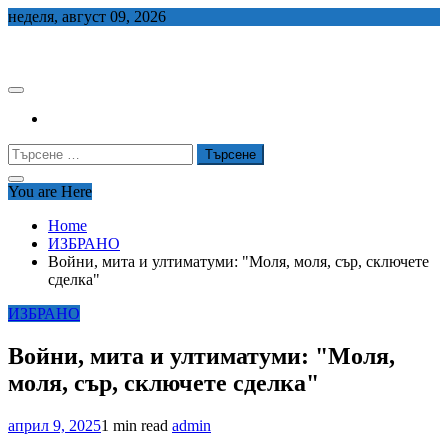
Skip
неделя, август 09, 2026
to
СЕДЕМ БГ
content
Търсене
за:
You are Here
Home
ИЗБРАНО
Войни, мита и ултиматуми: "Моля, моля, сър, сключете
сделка"
ИЗБРАНО
Войни, мита и ултиматуми: "Моля,
моля, сър, сключете сделка"
април 9, 2025
1 min read
admin