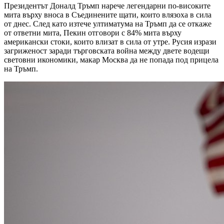
Президентът Доналд Тръмп нарече легендарни по-високите
мита върху вноса в Съединените щати, които влязоха в сила
от днес. След като изтече ултиматума на Тръмп да се откаже
от ответни мита, Пекин отговори с 84% мита върху
американски стоки, които влизат в сила от утре. Русия изрази
загриженост заради търговската война между двете водещи
световни икономики, макар Москва да не попада под прицела
на Тръмп.