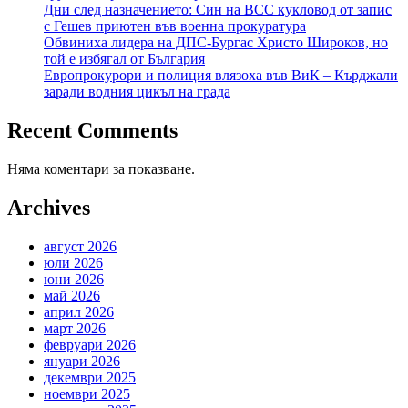
Дни след назначението: Син на ВСС кукловод от запис
с Гешев приютен във военна прокуратура
Обвиниха лидера на ДПС-Бургас Христо Широков, но
той е избягал от България
Европрокурори и полиция влязоха във ВиК – Кърджали
заради водния цикъл на града
Recent Comments
Няма коментари за показване.
Archives
август 2026
юли 2026
юни 2026
май 2026
април 2026
март 2026
февруари 2026
януари 2026
декември 2025
ноември 2025