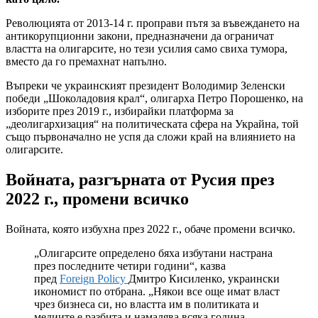
Революцията от 2013-14 г. проправи пътя за въвеждането на
антикорупционни закони, предназначени да ограничат
властта на олигарсите, но тези усилия само свиха тумора,
вместо да го премахнат напълно.
Въпреки че украинският президент Володимир Зеленски
победи „Шоколадовия крал“, олигарха Петро Порошенко, на
изборите през 2019 г., избирайки платформа за
„деолигархизация“ на политическата сфера на Украйна, той
също първоначално не успя да сложи край на влиянието на
олигарсите.
Войната, разгърната от Русия през
2022 г., промени всичко
Войната, която избухна през 2022 г., обаче промени всичко.
„Олигарсите определено бяха избутани настрана
през последните четири години“, казва
пред
Foreign Policy
Дмитро Кисиленко, украински
икономист по отбрана. „Някои все още имат власт
чрез бизнеса си, но властта им в политиката и
медиите е разбита и намалява всяка година.