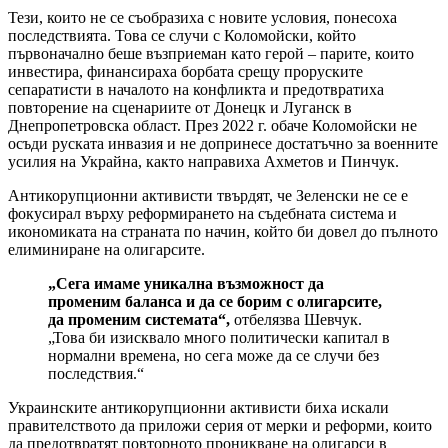
Тези, които не се съобразиха с новите условия, понесоха
последствията. Това се случи с Коломойски, който
първоначално беше възприеман като герой – парите, които
инвестира, финансираха борбата срещу проруските
сепаратисти в началото на конфликта и предотвратиха
повторение на сценариите от Донецк и Луганск в
Днепропетровска област. През 2022 г. обаче Коломойски не
осъди руската инвазия и не допринесе достатъчно за военните
усилия на Украйна, както направиха Ахметов и Пинчук.
Антикорупционни активисти твърдят, че Зеленски не се е
фокусирал върху реформирането на съдебната система и
икономиката на страната по начин, който би довел до пълното
елиминиране на олигарсите.
„Сега имаме уникална възможност да
променим баланса и да се борим с олигарсите,
да променим системата“,
отбелязва Шевчук.
„Това би изисквало много политически капитал в
нормални времена, но сега може да се случи без
последствия.“
Украинските антикорупционни активисти биха искали
правителството да приложи серия от мерки и реформи, които
да предотвратят повторното проникване на олигарси в