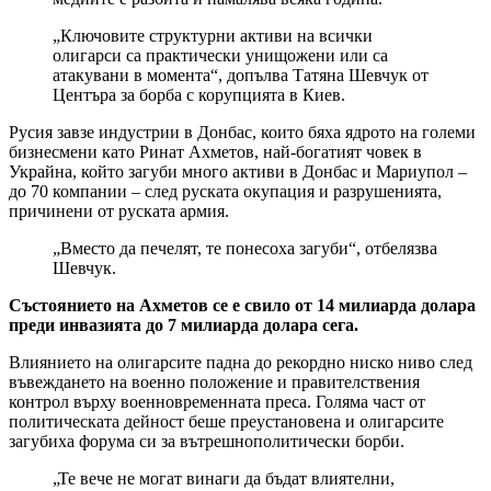
„Ключовите структурни активи на всички
олигарси са практически унищожени или са
атакувани в момента“, допълва Татяна Шевчук от
Центъра за борба с корупцията в Киев.
Русия завзе индустрии в Донбас, които бяха ядрото на големи
бизнесмени като Ринат Ахметов, най-богатият човек в
Украйна, който загуби много активи в Донбас и Мариупол –
до 70 компании – след руската окупация и разрушенията,
причинени от руската армия.
„Вместо да печелят, те понесоха загуби“, отбелязва
Шевчук.
Състоянието на Ахметов се е свило от 14 милиарда долара
преди инвазията до 7 милиарда долара сега.
Влиянието на олигарсите падна до рекордно ниско ниво след
въвеждането на военно положение и правителствения
контрол върху военновременната преса. Голяма част от
политическата дейност беше преустановена и олигарсите
загубиха форума си за вътрешнополитически борби.
„Те вече не могат винаги да бъдат влиятелни,