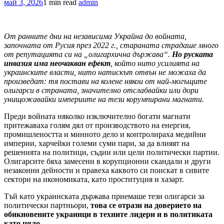
май 3, 2026
1 min read
admin
От ранните дни на независима Украйна до войната,
започната от Русия през 2022 г., стараната страдаше много
от репутацията си на „олигархична държава“.
Но руската
инвазия има неочакван ефект
, който нито усилията на
украинските власти, нито натискът отвън не можаха да
произведат: тя постави на колене някои от най-могъщите
олигарси в страната, значително отслабвайки или дори
унищожавайки империите на тези корумпирани магнати.
Преди войната няколко изключително богати магнати
притежаваха голям дял от производството на енергия,
промишлеността и минното дело и контролираха медийни
империи, харчейки големи суми пари, за да влияят на
решенията на политици, съдии или цели политически партии.
Олигарсите бяха замесени в корупционни скандали и други
незаконни дейности и правеха каквото си поискат в сивите
сектори на икономиката, като проституция и хазарт.
Тъй като украинската държава приемаше тези олигарси за
политически партньори,
това се отрази на доверието на
обикновените украинци в техните лидери и в политиката
като цяло.