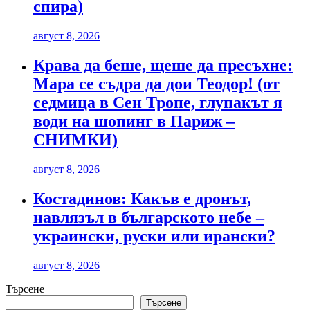
спира)
август 8, 2026
Крава да беше, щеше да пресъхне:
Мара се съдра да дои Теодор! (от
седмица в Сен Тропе, глупакът я
води на шопинг в Париж –
СНИМКИ)
август 8, 2026
Костадинов: Какъв е дронът,
навлязъл в българското небе –
украински, руски или ирански?
август 8, 2026
Търсене
Търсене