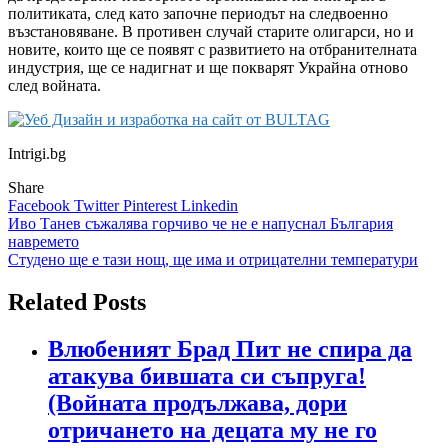
политиката, след като започне периодът на следвоенно
възстановяване. В противен случай старите олигарси, но и
новите, които ще се появят с развитието на отбранителната
индустрия, ще се надигнат и ще покварят Украйна отново
след войната.
Intrigi.bg
Share
Facebook
Twitter
Pinterest
Linkedin
Навигация
Иво Танев съжалява горчиво че не е напуснал България
навремето
Студено ще е тази нощ, ще има и отрицателни температури
Related Posts
Влюбеният Брад Пит не спира да
атакува бившата си съпруга!
(Войната продължава, дори
отричането на децата му не го