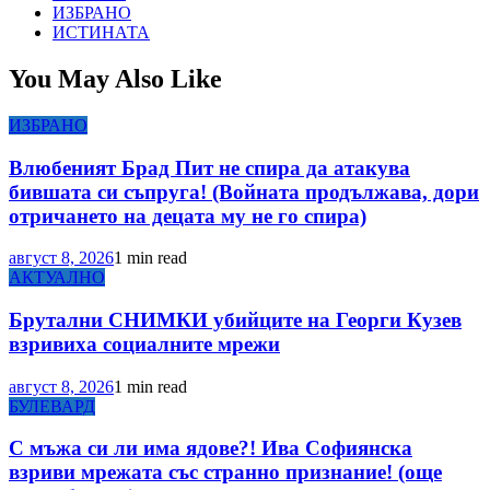
ИЗБРАНО
ИСТИНАТА
You May Also Like
ИЗБРАНО
Влюбеният Брад Пит не спира да атакува
бившата си съпруга! (Войната продължава, дори
отричането на децата му не го спира)
август 8, 2026
1 min read
АКТУАЛНО
Брутални СНИМКИ убийците на Георги Кузев
взривиха социалните мрежи
август 8, 2026
1 min read
БУЛЕВАРД
С мъжа си ли има ядове?! Ива Софиянска
взриви мрежата със странно признание! (още