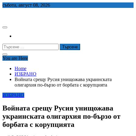
Skip
събота, август 08, 2026
to
СЕДЕМ БГ
content
Търсене
за:
You are Here
Home
ИЗБРАНО
Войната срещу Русия унищожава украинската
олигархия по-бързо от борбата с корупцията
ИЗБРАНО
Войната срещу Русия унищожава
украинската олигархия по-бързо от
борбата с корупцията