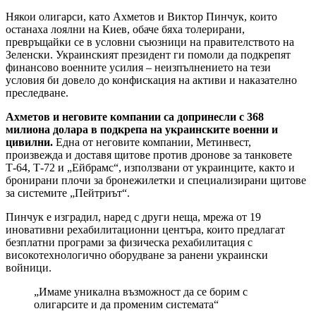
Някои олигарси, като Ахметов и Виктор Пинчук, които
останаха лоялни на Киев, обаче бяха толерирани,
превръщайки се в условни съюзници на правителството на
Зеленски. Украинският президент ги помоли да подкрепят
финансово военните усилия – неизпълнението на тези
условия би довело до конфискация на активи и наказателно
преследване.
Ахметов и неговите компании са допринесли с 368
милиона долара в подкрепа на украинските военни и
цивилни.
Една от неговите компании, Метинвест,
произвежда и доставя щитове против дронове за танковете
Т-64, Т-72 и „Ейбрамс“, използвани от украинците, както и
бронирани плочи за бронежилетки и специализирани щитове
за системите „Пейтриът“.
Пинчук е изградил, наред с други неща, мрежа от 19
иновативни рехабилитационни центъра, които предлагат
безплатни програми за физическа рехабилитация с
високотехнологично оборудване за ранени украински
войници.
„Имаме уникална възможност да се борим с
олигарсите и да променим системата“