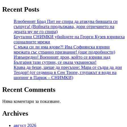
Recent Posts
Влюбеният Брад Пит не спира да атакува бившата си
съпруга! (Войната продължава, дори отричането на
децата му не го спира)
Брутални СНИМКИ убийците на Георги Кузев взривиха
социалните мрежи
С мъжа си ли има ядове?! Ива Софиянска взриви
мрежата със странно признание! (още подробности)
Извънредно! Военният дрон, който се взриви над
България тази сутрин, се оказа украински!
Крава да беше, щеше да пресъхне: Мара се съдра да дои
Теодор! (от седмица в Сен Тропе, глупакът я води на
шопинг в Париж – СНИМКИ)
Recent Comments
Няма коментари за показване.
Archives
август 2026