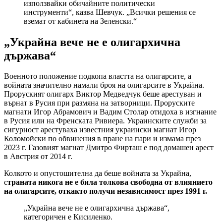
използвайки обичайните политически
инструменти“, казва Шевчук. „Всички решения се
вземат от кабинета на Зеленски.“
„Украйна вече не е олигархична
държава“
Военното положение подкопа властта на олигарсите, а
войната значително намали броя на олигарсите в Украйна.
Проруският олигарх Виктор Медведчук беше арестуван и
върнат в Русия при размяна на затворници. Проруските
магнати Игор Абрамович и Вадим Столар отидоха в изгнание
в Русия или на Френската Ривиера. Украинските служби за
сигурност арестуваха известния украински магнат Игор
Коломойски по обвинения в пране на пари и измама през
2023 г. Газовият магнат Дмитро Фирташ е под домашен арест
в Австрия от 2014 г.
Колкото и опустошителна да беше войната за Украйна,
с
траната никога не е била толкова свободна от влиянието
на олигарсите, откакто получи независимост през 1991 г.
„Украйна вече не е олигархична държава“,
категоричен е Кисиленко.