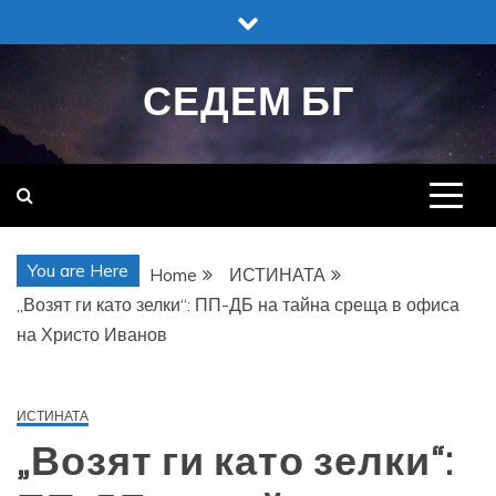
Skip
to
content
СЕДЕМ БГ
You are Here
Home
ИСТИНАТА
„Возят ги като зелки“: ПП-ДБ на тайна среща в офиса
на Христо Иванов
ИСТИНАТА
„Возят ги като зелки“: