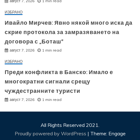
август 7, 2026
1 min read
ИЗБРАНО
Ивайло Мирчев: Явно някой много иска да
скрие протокола за замразяването на
договора с „Боташ“
август 7, 2026
1 min read
ИЗБРАНО
Преди конфликта в Банско: Имало е
многократни сигнали срещу
чуждестранните туристи
август 7, 2026
1 min read
All Rights Reserved 2021.
Proudly powered by WordPress
|
Theme: Engage