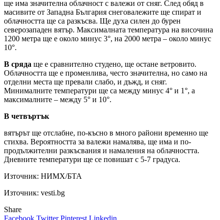
ще има значителна облачност с валежи от сняг. След обяд в
масивите от Западна България снеговалежите ще спират и
облачността ще са разкъсва. Ще духа силен до бурен
северозападен вятър. Максималната температура на височина
1200 метра ще е около минус 3°, на 2000 метра – около минус
10°.
В сряда
ще е сравнително студено, ще остане ветровито.
Облачността ще е променлива, често значителна, но само на
отделни места ще превали слабо, и дъжд, и сняг.
Минималните температури ще са между минус 4° и 1°, а
максималните – между 5° и 10°.
В четвъртък
вятърът ще отслабне, по-късно в много райони временно ще
стихва. Вероятността за валежи намалява, ще има и по-
продължителни разкъсвания и намаления на облачността.
Дневните температури ще се повишат с 5-7 градуса.
Източник:
НИМХ/БТА
Източник: vesti.bg
Share
Facebook
Twitter
Pinterest
Linkedin