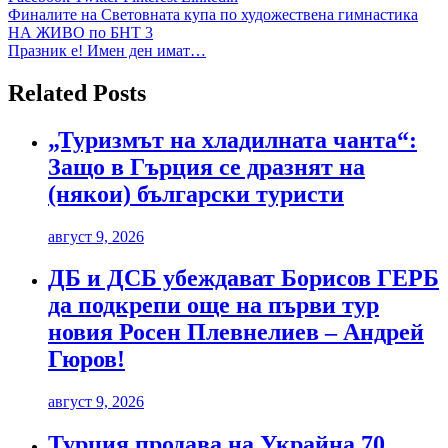
Навигация
Финалите на Световната купа по художествена гимнастика
НА ЖИВО по БНТ 3
Празник е! Имен ден имат…
Related Posts
„Туризмът на хладилната чанта“:
Защо в Гърция се дразнят на
(някои) български туристи
август 9, 2026
ДБ и ДСБ убеждават Борисов ГЕРБ
да подкрепи още на първи тур
новия Росен Плевнелиев – Андрей
Гюров!
август 9, 2026
Турция продава на Украйна 70