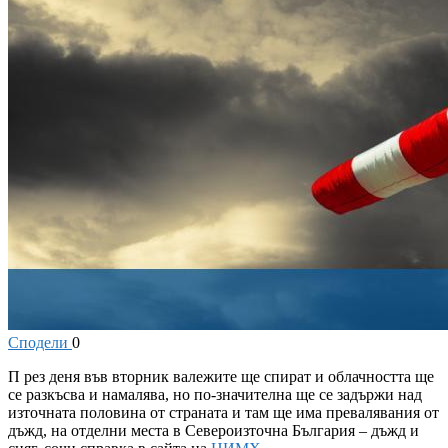
Сподели
0
П
рез деня във вторник валежите ще спират и облачността ще
се разкъсва и намалява, но по-значителна ще се задържи над
източната половина от страната и там ще има превалявания от
дъжд, на отделни места в Североизточна България – дъжд и