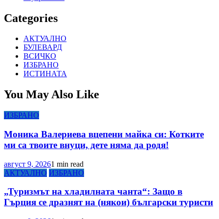
Categories
АКТУАЛНО
БУЛЕВАРД
ВСИЧКО
ИЗБРАНО
ИСТИНАТА
You May Also Like
ИЗБРАНО
Моника Валериева вцепени майка си: Котките
ми са твоите внуци, дете няма да родя!
август 9, 2026
1 min read
АКТУАЛНО
ИЗБРАНО
„Туризмът на хладилната чанта“: Защо в
Гърция се дразнят на (някои) български туристи