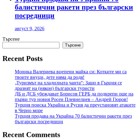
балистични ракети през български
посредници
август 9, 2026
Търсене
Търсене
Recent Posts
Моника Валериева вцепени майка си: Котките ми са
твоите внуци, дете няма да родя!
„Туризмът на хладилната чанта“: Защо в Гърция се
дразнят на (някои) български туристи
ДБ и ДСБ убеждават Борисов ГЕРБ да подкрепи още на
първи тур новия Росен Плевнелиев – Андрей Гюров!
Турция поиска Украйна и Русия да преустановят атаките
в Черно море
Турция продава на Украйна 70 балистични ракети през
български посредници
Recent Comments