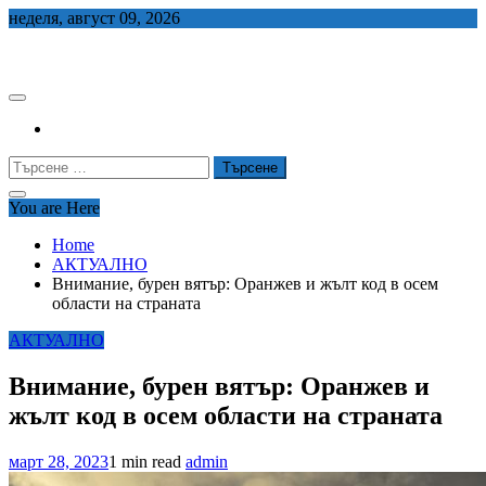
Skip
неделя, август 09, 2026
to
СЕДЕМ БГ
content
Търсене
за:
You are Here
Home
АКТУАЛНО
Внимание, бурен вятър: Оранжев и жълт код в осем
области на страната
АКТУАЛНО
Внимание, бурен вятър: Оранжев и
жълт код в осем области на страната
март 28, 2023
1 min read
admin