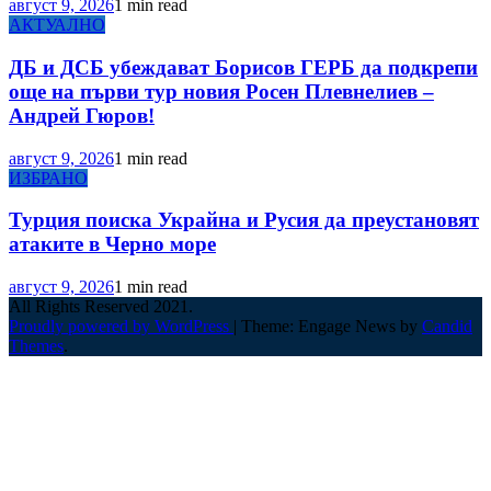
август 9, 2026
1 min read
АКТУАЛНО
ДБ и ДСБ убеждават Борисов ГЕРБ да подкрепи
още на първи тур новия Росен Плевнелиев –
Андрей Гюров!
август 9, 2026
1 min read
ИЗБРАНО
Турция поиска Украйна и Русия да преустановят
атаките в Черно море
август 9, 2026
1 min read
All Rights Reserved 2021.
Proudly powered by WordPress
|
Theme: Engage News by
Candid
Themes
.