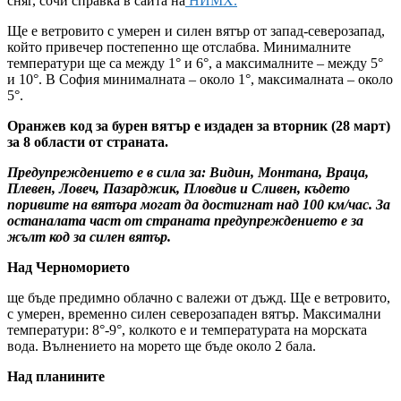
сняг, сочи справка в сайта на
НИМХ.
Ще е ветровито с умерен и силен вятър от запад-северозапад,
който привечер постепенно ще отслабва. Минималните
температури ще са между 1° и 6°, а максималните – между 5°
и 10°. В София минималната – около 1°, максималната – около
5°.
Оранжев код за бурен вятър е издаден за вторник (28 март)
за 8 области от страната.
Предупреждението е в сила за: Видин, Монтана, Враца,
Плевен, Ловеч, Пазарджик, Пловдив и Сливен, където
поривите на вятъра могат да достигнат над 100 км/час. За
останалата част от страната предупреждението е за
жълт код за силен вятър.
Над Черноморието
ще бъде предимно облачно с валежи от дъжд. Ще е ветровито,
с умерен, временно силен северозападен вятър. Максимални
температури: 8°-9°, колкото е и температурата на морската
вода. Вълнението на морето ще бъде около 2 бала.
Над планините