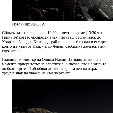
Източник: AP/БТА
Сблъсъкът е станал около 19:00 ч. местно време (13:30 ч. по
Гринуич) когато експресен влак, пътуващ от Бангалор до
Ховрах в Западен Бенгал, дерайлирал и се блъснал в експрес,
който пътувал от Калкута до Ченай, съобщиха железопътни
служители.
Главният министър на Одиша Навин Патнаик заяви, че в
момента приоритетът на властите е „извозването на живите
до болниците“. Той обяви днешния ден за ден на държавен
траур в знак на уважение към жертвите.