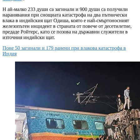
Н
ай-малко 233 души са загинали и 900 души са получили
наранявания при снощната катастрофа на два пътнически
влака в индийския щат Одиша, която е най-смъртоносният
железопътен инцидент в страната от повече от десетилетие,
предаде Ройтерс, като се позова на държавни служители в
източния индийски щат.
Поне 50 загинали и 179 ранени при влакова катастрофа в
Индия