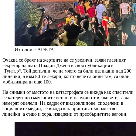
Източник: AP/БТА
Очаква се броят на жертвите да се увеличи, заяви главният
секретар на щата Прадип Джена в своя публикация в
„Туитър“. Той допълни, че на място са били извикани над 200
линейки, а към 80-те лекари, които вече са били там, са били
мобилизирани още 100.
На снимки от мястото на катастрофата се вижда как спасители
се катерят по смачканите останки на един от влаковете, за да
намерят оцелели. На кадри от видеоклипове, споделени в
социалните медии, се вижда как пристигат множество
линейки, а също и хора, извадени от преобърнатите вагони.