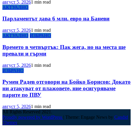
август 5, 2026
1 min read
АКТУАЛНО
Парламентът дава 6 млн. евро на Баневи
август 5, 2026
1 min read
АКТУАЛНО
ИЗБРАНО
Времето в четвъртък: Пак жега, но на места ще
превали и гърми
август 5, 2026
1 min read
ИЗБРАНО
Румен Радев отговори на Бойко Борисов: Докато
ни атакуват от плажовете, ние осигуряваме
парите по ПВУ
август 5, 2026
1 min read
All Rights Reserved 2021.
Proudly powered by WordPress
|
Theme: Engage News by
Candid
Themes
.