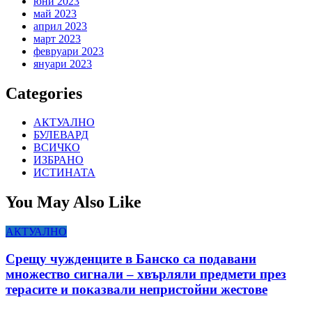
юни 2023
май 2023
април 2023
март 2023
февруари 2023
януари 2023
Categories
АКТУАЛНО
БУЛЕВАРД
ВСИЧКО
ИЗБРАНО
ИСТИНАТА
You May Also Like
АКТУАЛНО
Срещу чужденците в Банско са подавани
множество сигнали – хвърляли предмети през
терасите и показвали непристойни жестове