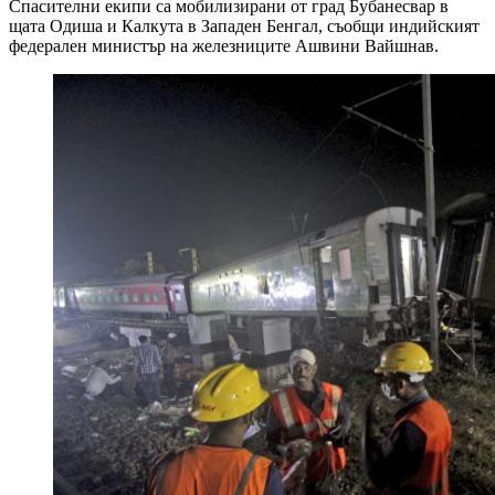
Спасителни екипи са мобилизирани от град Бубанесвар в
щата Одиша и Калкута в Западен Бенгал, съобщи индийският
федерален министър на железниците Ашвини Вайшнав.