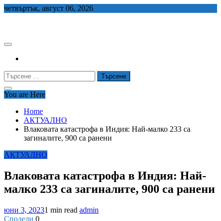
Skip
четвъртък, август 06, 2026
to
СЕДЕМ БГ
content
Търсене
за:
You are Here
Home
АКТУАЛНО
Влаковата катастрофа в Индия: Най-малко 233 са
загиналите, 900 са ранени
АКТУАЛНО
Влаковата катастрофа в Индия: Най-
малко 233 са загиналите, 900 са ранени
юни 3, 2023
1 min read
admin
Сподели
0