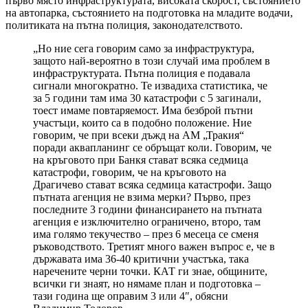
първо място инфраструктурата, високата скорост, състоянието
на автопарка, състоянието на подготовка на младите водачи,
политиката на пътна полиция, законодателството.
„Но ние сега говорим само за инфраструктура,
защото най-вероятно в този случай има проблем в
инфраструктурата. Пътна полиция е подавала
сигнали многократно. Те извадиха статистика, че
за 5 години там има 30 катастрофи с 5 загинали,
тоест имаме повтаряемост. Има безброй пътни
участъци, които са в подобно положение. Ние
говорим, че при всеки дъжд на АМ „Тракия“
поради аквапланинг се обръщат коли. Говорим, че
на кръговото при Банкя стават всяка седмица
катастрофи, говорим, че на кръговото на
Драгичево стават всяка седмица катастрофи. Защо
пътната агенция не взима мерки? Първо, през
последните 3 години финансирането на пътната
агенция е изключително ограничено, второ, там
има голямо текучество – през 6 месеца се сменя
ръководството. Третият много важен въпрос е, че в
държавата има 36-40 критични участъка, така
наречените черни точки. КАТ ги знае, общините,
всички ги знаят, но нямаме план и подготовка –
тази година ще оправим 3 или 4″, обясни