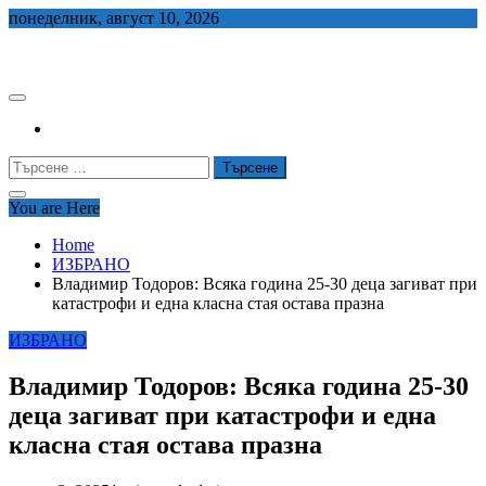
Skip
понеделник, август 10, 2026
to
СЕДЕМ БГ
content
Търсене
за:
You are Here
Home
ИЗБРАНО
Владимир Тодоров: Всяка година 25-30 деца загиват при
катастрофи и една класна стая остава празна
ИЗБРАНО
Владимир Тодоров: Всяка година 25-30
деца загиват при катастрофи и една
класна стая остава празна