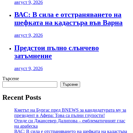
август 9, 2026
ВАС: В сила е отстраняването на
шефката на кадастъра във Варна
август 9, 2026
Предстои пълно слънчево
затъмнение
август 9, 2026
Търсене
Търсене
Recent Posts
Кметът на Бургас пред BNEWS за кандидатурата му за
президент в Афера: Това са пълни глупости!
Отиде си Джансевер Далипова – емблематичният глас
на арабеска
ВАС: В сила е отстраняването на шефката на кадастъра