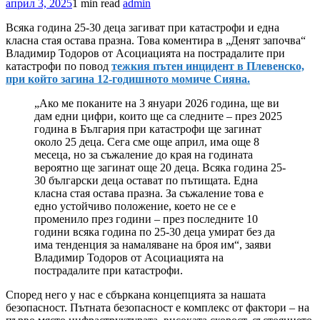
април 3, 2025
1 min read
admin
Всяка година 25-30 деца загиват при катастрофи и една
класна стая остава празна. Това коментира в „Денят започва“
Владимир Тодоров от Асоциацията на пострадалите при
катастрофи по повод
тежкия пътен инцидент в Плевенско,
при който загина 12-годишното момиче Сияна.
„Ако ме поканите на 3 януари 2026 година, ще ви
дам едни цифри, които ще са следните – през 2025
година в България при катастрофи ще загинат
около 25 деца. Сега сме още април, има още 8
месеца, но за съжаление до края на годината
вероятно ще загинат още 20 деца. Всяка година 25-
30 български деца остават по пътищата. Една
класна стая остава празна. За съжаление това е
едно устойчиво положение, което не се е
променило през години – през последните 10
години всяка година по 25-30 деца умират без да
има тенденция за намаляване на броя им“, заяви
Владимир Тодоров от Асоциацията на
пострадалите при катастрофи.
Според него у нас е сбъркана концепцията за нашата
безопасност. Пътната безопасност е комплекс от фактори – на