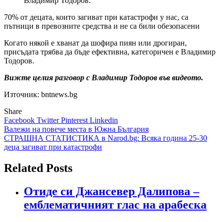
Владимир Тодоров.
70% от децата, които загиват при катастрофи у нас, са
пътници в превозните средства и не са били обезопасени
Когато някой е хванат да шофира пиян или дрогиран,
присъдата трябва да бъде ефективна, категоричен е Владимир
Тодоров.
Вижте целия разговор с Владимир Тодоров във видеото.
Източник: bntnews.bg
Share
Facebook
Twitter
Pinterest
Linkedin
Навигация
Валежи на повече места в Южна България
СТРАШНА СТАТИСТИКА в Narod.bg: Всяка година 25-30
деца загиват при катастрофи
Related Posts
Отиде си Джансевер Далипова –
емблематичният глас на арабеска