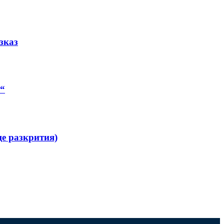
зказ
ш“
ще разкрития)