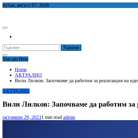
Skip
петък, август 07, 2026
to
СЕДЕМ БГ
content
Търсене
за:
You are Here
Home
АКТУАЛНО
Вили Лилков: Започваме да работим за реализация на ид
АКТУАЛНО
Вили Лилков: Започваме да работим за
октомври 29, 2023
1 min read
admin