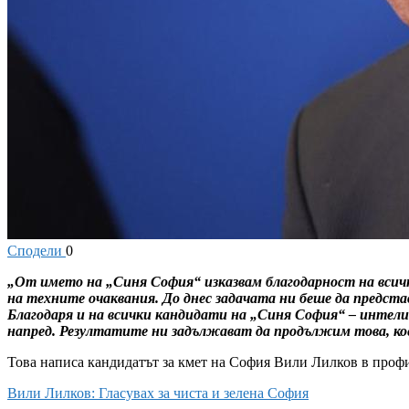
Сподели
0
„От името на „Синя София“ изказвам благодарност на всичк
на техните очаквания. До днес задачата ни беше да предст
Благодаря и на всички кандидати на „Синя София“ – интел
напред. Резултатите ни задължават да продължим това, кое
Това написа кандидатът за кмет на София Вили Лилков в профи
Вили Лилков: Гласувах за чиста и зелена София