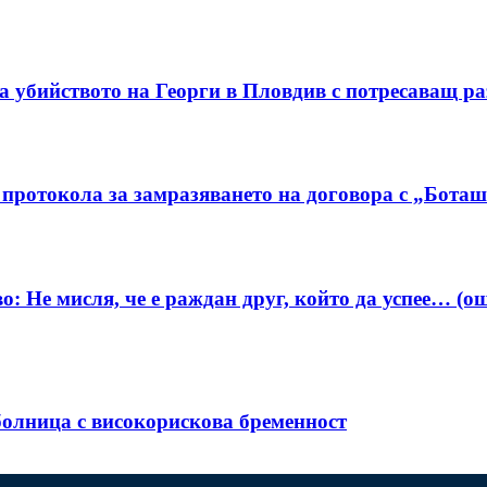
а убийството на Георги в Пловдив с потресаващ ра
протокола за замразяването на договора с „Бота
о: Не мисля, че е раждан друг, който да успее… (о
болница с високорискова бременност