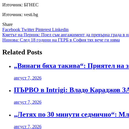
Източник:
БГНЕС
Източник: vesti.bg
Share
Facebook
Twitter
Pinterest
Linkedin
Навигация
Кметът на Перник: Поел съм ангажимент да превърна града в н
Нинова: След 18 години на ГЕРБ в София тях вече ги няма
Related Posts
„Винаги бяха такива“: Приятел на з
август 7, 2026
ПЪРВО в Intrigi: Владо Караджов З
август 7, 2026
„Летях по 30 минути седмично“: Мла
август 7, 2026