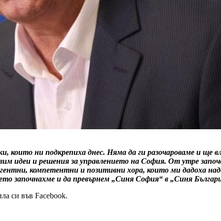
и, които ни подкрепиха днес. Няма да ги разочароваме и ще 
авим идеи и решения за управлението на София. От утре запо
игентни, компетентни и позитивни хора, които ми дадоха на
то започнахме и да превърнем „Синя София“ в „Синя Българи
ла си във Facebook.