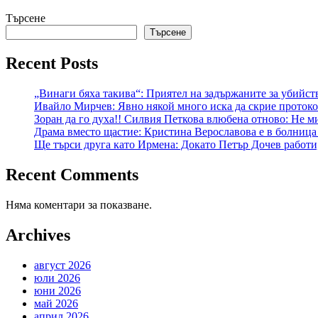
Търсене
Търсене
Recent Posts
„Винаги бяха такива“: Приятел на задържаните за убийст
Ивайло Мирчев: Явно някой много иска да скрие протокол
Зоран да го духа!! Силвия Петкова влюбена отново: Не ми
Драма вместо щастие: Кристина Верославова е в болница
Ще търси друга като Ирмена: Докато Петър Дочев работи
Recent Comments
Няма коментари за показване.
Archives
август 2026
юли 2026
юни 2026
май 2026
април 2026