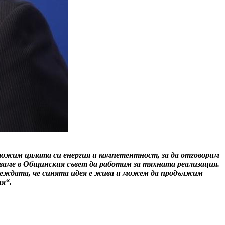
вложим цялата си енергия и компетентност, за да отговорим
чваме в Общинския съвет да работим за тяхната реализация.
деждата, че синята идея е жива и можем да продължим
я“.