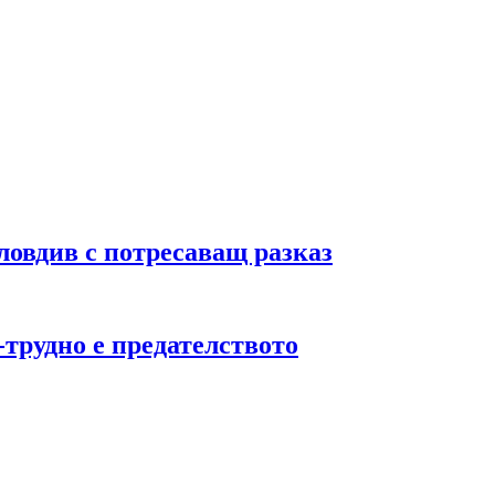
ловдив с потресаващ разказ
трудно е предателството