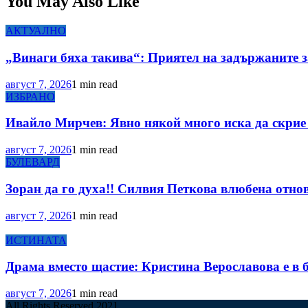
You May Also Like
АКТУАЛНО
„Винаги бяха такива“: Приятел на задържаните з
август 7, 2026
1 min read
ИЗБРАНО
Ивайло Мирчев: Явно някой много иска да скрие 
август 7, 2026
1 min read
БУЛЕВАРД
Зоран да го духа!! Силвия Петкова влюбена отнов
август 7, 2026
1 min read
ИСТИНАТА
Драма вместо щастие: Кристина Верославова е в 
август 7, 2026
1 min read
All Rights Reserved 2021.