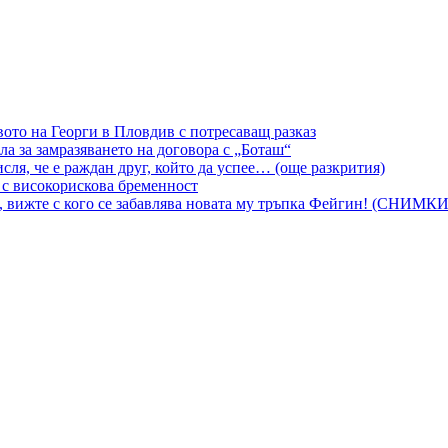
вото на Георги в Пловдив с потресаващ разказ
а за замразяването на договора с „Боташ“
сля, че е раждан друг, който да успее… (още разкрития)
 с високорискова бременност
, вижте с кого се забавлява новата му тръпка Фейгин! (СНИМКИ