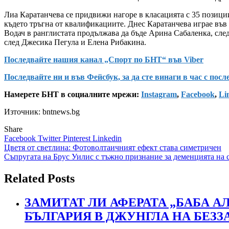
Лиа Каратанчева се придвижи нагоре в класацията с 35 позиции
където тръгна от квалификациите. Днес Каратанчева играе във
Водач в ранглистата продължава да бъде Арина Сабаленка, сле
след Джесика Пегула и Елена Рибакина.
Последвайте нашия канал „Спорт по БНТ“ във Viber
Последвайте ни и във Фейсбук, за да сте винаги в час с пос
Намерете БНТ в социалните мрежи:
Instagram
,
Facebook
,
Li
Източник: bntnews.bg
Share
Facebook
Twitter
Pinterest
Linkedin
Навигация
Цветя от светлина: Фотоволтаичният ефект става симетричен
Съпругата на Брус Уилис с тъжно признание за деменцията на 
Related Posts
ЗАМИТАТ ЛИ АФЕРАТА „БАБА 
БЪЛГАРИЯ В ДЖУНГЛА НА БЕЗ