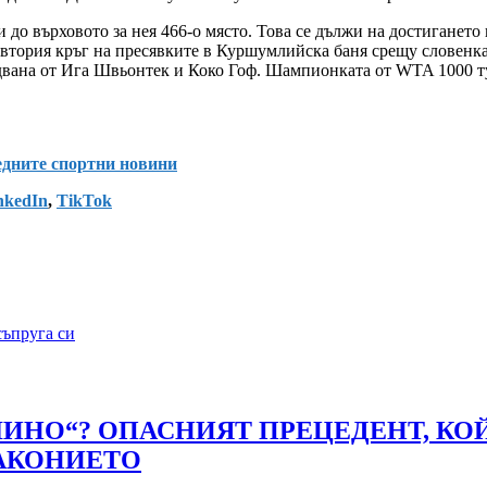
 до върховото за нея 466-о място. Това се дължи на достиганет
 втория кръг на пресявките в Куршумлийска баня срещу словенк
двана от Ига Швьонтек и Коко Гоф. Шампионката от WTA 1000 ту
ледните спортни новини
nkedIn
,
TikTok
съпруга си
АЛИНО“? ОПАСНИЯТ ПРЕЦЕДЕНТ, КО
ЗАКОНИЕТО