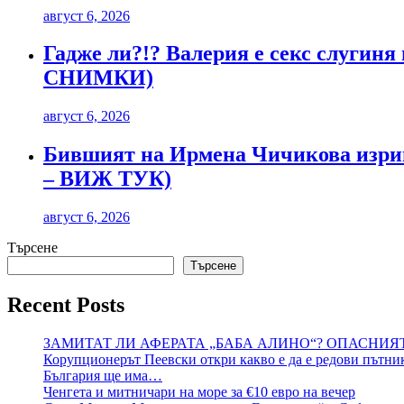
август 6, 2026
Гадже ли?!? Валерия е секс слугиня
СНИМКИ)
август 6, 2026
Бившият на Ирмена Чичикова изриг
– ВИЖ ТУК)
август 6, 2026
Търсене
Търсене
Recent Posts
ЗАМИТАТ ЛИ АФЕРАТА „БАБА АЛИНО“? ОПАСНИЯ
Корупционерът Пеевски откри какво е да е редови пътни
България ще има…
Ченгета и митничари на море за €10 евро на вечер