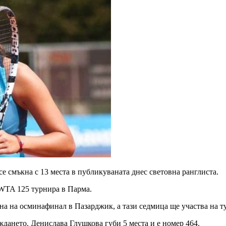
е смъкна с 13 места в публикуваната днес световна ранглиста.
 WTA 125 турнира в Парма.
адна на осминафинал в Пазарджик, а тази седмица ще участва на 
дането. Денислава Глушкова губи 5 места и е номер 464.