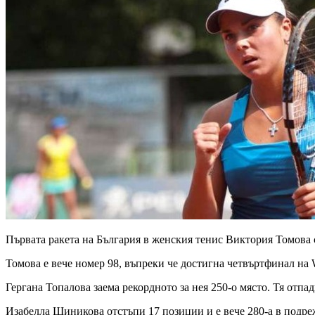
Първата ракета на България в женския тенис Виктория Томова с
Томова е вече номер 98, въпреки че достигна четвъртфинал на
Гергана Топалова заема рекордното за нея 250-о място. Тя отп
Изабелла Шиникова отстъпи 17 позиции и е вече 280-а в подреж