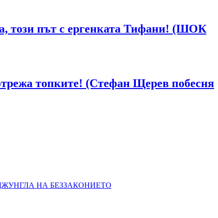
ка, този път с ергенката Тифани! (ШОК
отрежа топките! (Стефан Щерев побесня
 ДЖУНГЛА НА БЕЗЗАКОНИЕТО