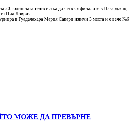
о на 20-годишната тенисистка до четвъртфиналите в Пазарджик,
ата Пиа Ловрич.
рнира в Гуадалахара Мария Сакари изкачи 3 места и е вече №6
ЙТО МОЖЕ ДА ПРЕВЪРНЕ