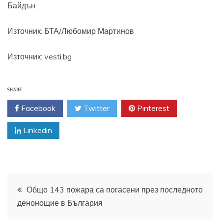
Байдън.
Източник:
БТА/Любомир Мартинов
Източник: vesti.bg
SHARE
Facebook
Twitter
Pinterest
Linkedin
Навигация
Общо 143 пожара са погасени през последното
денонощие в България