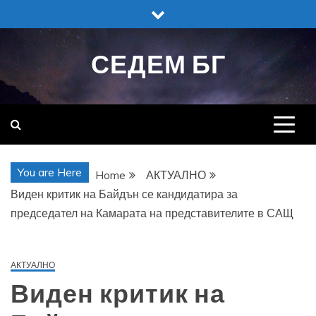
Skip
to
content
СЕДЕМ БГ
You are Here
Home
АКТУАЛНО
Виден критик на Байдън се кандидатира за
председател на Камарата на представителите в САЩ
АКТУАЛНО
Виден критик на