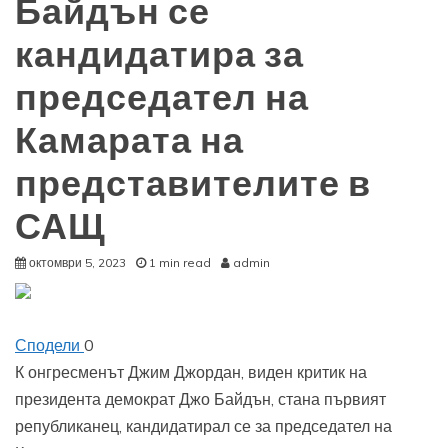
Байдън се
кандидатира за
председател на
Камарата на
представителите в
САЩ
октомври 5, 2023
1 min read
admin
Сподели
0
К
онгресменът Джим Джордан, виден критик на
президента демократ Джо Байдън, стана първият
републиканец, кандидатирал се за председател на