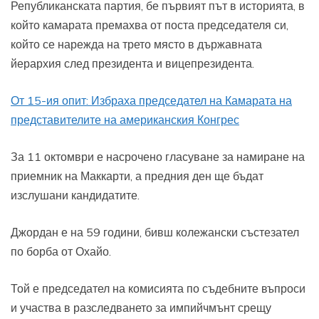
Републиканската партия, бе първият път в историята, в
който камарата премахва от поста председателя си,
който се нарежда на трето място в държавната
йерархия след президента и вицепрезидента.
От 15-ия опит: Избраха председател на Камарата на
представителите на американския Конгрес
За 11 октомври е насрочено гласуване за намиране на
приемник на Маккарти, а предния ден ще бъдат
изслушани кандидатите.
Джордан е на 59 години, бивш колежански състезател
по борба от Охайо.
Той е председател на комисията по съдебните въпроси
и участва в разследването за импийчмънт срещу