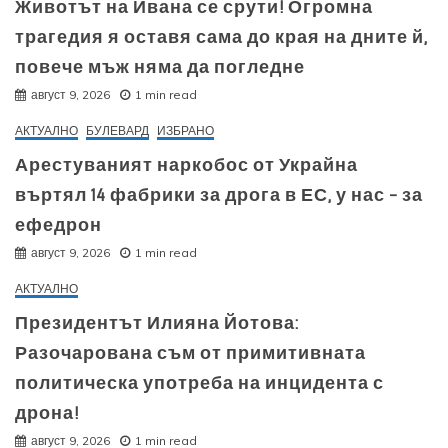
Животът на Ивана се срути! Огромна
трагедия я оставя сама до края на дните й,
повече мъж няма да погледне
август 9, 2026
1 min read
АКТУАЛНО
БУЛЕВАРД
ИЗБРАНО
Арестуваният наркобос от Украйна
въртял 14 фабрики за дрога в ЕС, у нас – за
ефедрон
август 9, 2026
1 min read
АКТУАЛНО
Президентът Илияна Йотова:
Разочарована съм от примитивната
политическа употреба на инцидента с
дрона!
август 9, 2026
1 min read