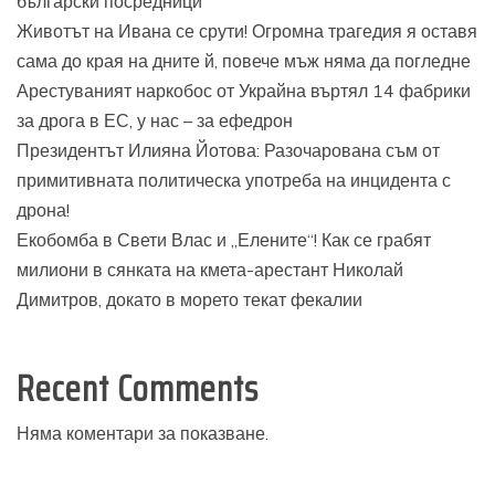
български посредници
Животът на Ивана се срути! Огромна трагедия я оставя
сама до края на дните й, повече мъж няма да погледне
Арестуваният наркобос от Украйна въртял 14 фабрики
за дрога в ЕС, у нас – за ефедрон
Президентът Илияна Йотова: Разочарована съм от
примитивната политическа употреба на инцидента с
дрона!
Екобомба в Свети Влас и „Елените“! Как се грабят
милиони в сянката на кмета-арестант Николай
Димитров, докато в морето текат фекалии
Recent Comments
Няма коментари за показване.