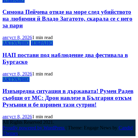
ИЗБРАНО
Симона Пейчева отиде на море след убийството
на любимия й Владо Загатото, скарала се с него
за пари
август 8, 2026
1 min read
АКТУАЛНО
ИЗБРАНО
НАП постави под наблюдение два фестивала в
Бургаско
август 8, 2026
1 min read
АКТУАЛНО
Извънредна ситуация в държавата! Румен Радев
съобщи от МС: Дрон навлезе в България откъм
Румъния и бе взривен тази сутрин!
август 8, 2026
1 min read
All Rights Reserved 2021.
Proudly powered by WordPress
|
Theme: Engage News by
Candid
Themes
.