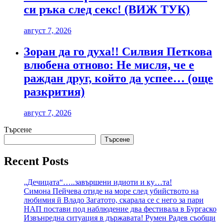
си ръка след секс! (ВИЖ ТУК)
август 7, 2026
Зоран да го духа!! Силвия Петкова
влюбена отново: Не мисля, че е
раждан друг, който да успее… (още
разкрития)
август 7, 2026
Търсене
Търсене
Recent Posts
„Дечицата“…..завършени идиоти и ку…та!
Симона Пейчева отиде на море след убийството на
любимия й Владо Загатото, скарала се с него за пари
НАП постави под наблюдение два фестивала в Бургаско
Извънредна ситуация в държавата! Румен Радев съобщи