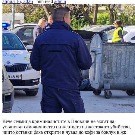
април 16, 2026
1 min read
admin
Вече седмица криминалистите в Пловдив не могат да
установят самоличността на жертвата на жестокото убийство,
чиито останки бяха открити в чувал до кофи за боклук в жк