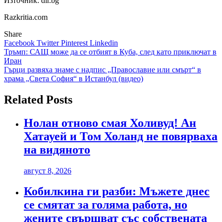
Източник: dir.bg
Razkritia.com
Share
Facebook
Twitter
Pinterest
Linkedin
Навигация
Тръмп: САЩ може да се отбият в Куба, след като приключат в
Иран
Гърци развяха знаме с надпис „Православие или смърт“ в
храма „Света София“ в Истанбул (видео)
Related Posts
Нолан отново смая Холивуд! Ан
Хатауей и Том Холанд не повярваха
на видяното
август 8, 2026
Кобилкина ги разби: Мъжете днес
се смятат за голяма работа, но
жените свършват със собствената