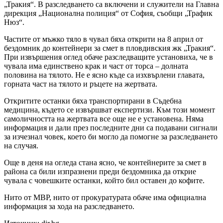
„Тракия“. В разследването са включени и служители на Главна
дирекция „Национална полиция“ от София, съобщи „Трафик
Нюз“.
Частите от мъжко тяло в чувал бяха открити на 8 април от
бездомник до контейнери за смет в пловдивския жк „Тракия“.
При извършения оглед обаче разследващите установиха, че в
чувала има единствено крак и част от торса – долната
половина на тялото. Не е ясно къде са изхвърлени главата,
горната част на тялото и ръцете на жертвата.
Откритите останки бяха транспортирани в Съдебна
медицина, където се извършват експертизи. Към този момент
самоличността на жертвата все още не е установена. Няма
информация и дали през последните дни са подавани сигнали
за изчезнал човек, което би могло да помогне за разследването
на случая.
Още в деня на огледа стана ясно, че контейнерите за смет в
района са били изпразнени преди бездомника да открие
чувала с човешките останки, който бил оставен до кофите.
Нито от МВР, нито от прокуратурата обаче има официална
информация за хода на разследването.