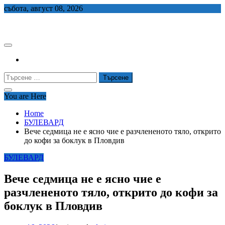
Skip
събота, август 08, 2026
to
СЕДЕМ БГ
content
Търсене
за:
You are Here
Home
БУЛЕВАРД
Вече седмица не е ясно чие е разчлененото тяло, открито
до кофи за боклук в Пловдив
БУЛЕВАРД
Вече седмица не е ясно чие е
разчлененото тяло, открито до кофи за
боклук в Пловдив