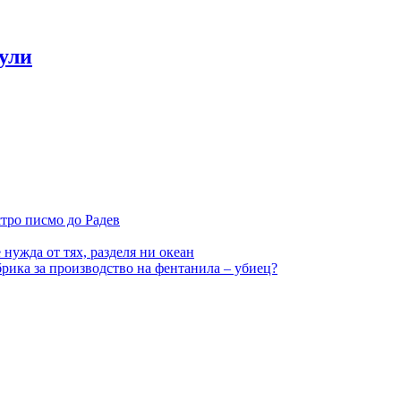
ули
стро писмо до Радев
нужда от тях, разделя ни океан
рика за производство на фентанила – убиец?