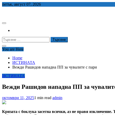
Skip
петък, август 07, 2026
to
СЕДЕМ БГ
content
Търсене
за:
You are Here
Home
ИСТИНАТА
Вежди Рашидов нападна ПП за чувалите с пари
ИСТИНАТА
Вежди Рашидов нападна ПП за чувалите
октомври 11, 2025
1 min read
admin
Кризата с боклука засегна всички, аз не правя изключение.