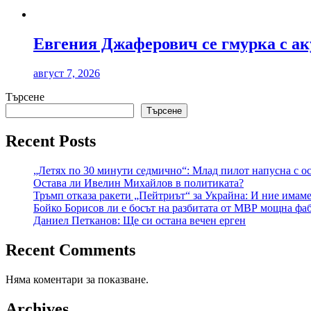
Евгения Джаферович се гмурка с ак
август 7, 2026
Търсене
Търсене
Recent Posts
„Летях по 30 минути седмично“: Млад пилот напусна с о
Остава ли Ивелин Михайлов в политиката?
Тръмп отказа ракети „Пейтриът“ за Украйна: И ние имаме 
Бойко Борисов ли е босът на разбитата от МВР мощна фаб
Даниел Петканов: Ще си остана вечен ерген
Recent Comments
Няма коментари за показване.
Archives