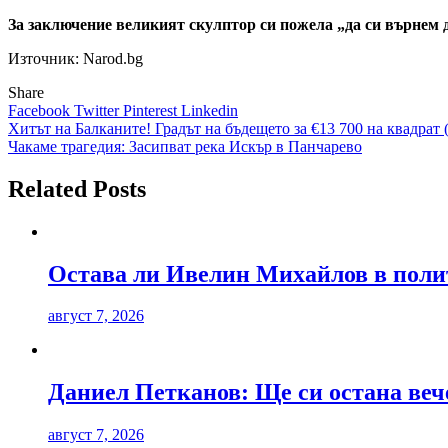
За заключение великият скулптор си пожела „да си върнем 
Източник: Narod.bg
Share
Facebook
Twitter
Pinterest
Linkedin
Навигация
Хитът на Балканите! Градът на бъдещето за €13 700 на квадр
Чакаме трагедия: Засипват река Искър в Панчарево
Related Posts
Остава ли Ивелин Михайлов в поли
август 7, 2026
Даниел Петканов: Ще си остана веч
август 7, 2026