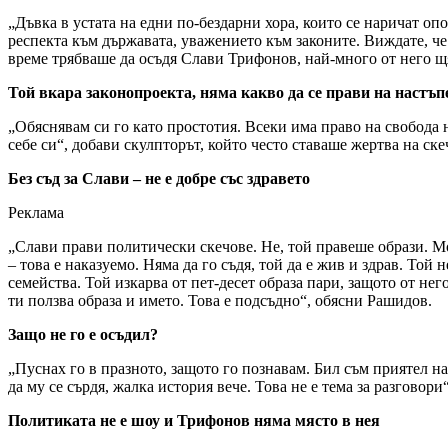
„Дъвка в устата на едни по-бездарни хора, които се наричат опо
респекта към държавата, уважението към законите. Виждате, че 
време трябваше да осъдя Слави Трифонов, най-много от него щя
Той вкара законопроекта, няма какво да се прави на настъп
„Обяснявам си го като простотия. Всеки има право на свобода н
себе си“, добави скулпторът, който често ставаше жертва на ск
Без съд за Слави – не е добре със здравето
Реклама
„Слави прави политически скечове. Не, той правеше образи. Мо
– това е наказуемо. Няма да го съдя, той да е жив и здрав. Той 
семейства. Той изкарва от пет-десет образа пари, защото от не
ти ползва образа и името. Това е подсъдно“, обясни Рашидов.
Защо не го е осъдил?
„Пуснах го в празното, защото го познавам. Бил съм приятел н
да му се сърдя, жалка история вече. Това не е тема за разговори
Политиката не е шоу и Трифонов няма място в нея