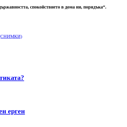
държавността, спокойствието в дома ни, порядъка“.
ат (СНИМКИ)
тиката?
ен ерген