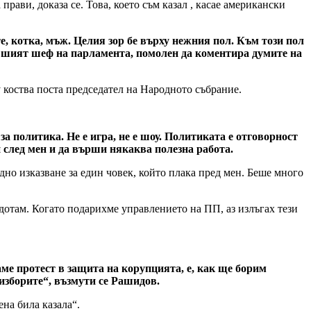
рави, доказа се. Това, което съм казал , касае американски
е, котка, мъж. Целия зор бе върху нежния пол. Към този пол
бившият шеф на парламента, помолен да коментира думите на
 коства поста председател на Народното събрание.
за политика. Не е игра, не е шоу. Политиката е отговорност
 след мен и да върши някаква полезна работа.
дно изказване за един човек, който плака пред мен. Беше много
 дотам. Когато подарихме управлението на ПП, аз излъгах тези
аме протест в защита на корупцията, е, как ще борим
изборите“, възмути се Рашидов.
на била казала“.