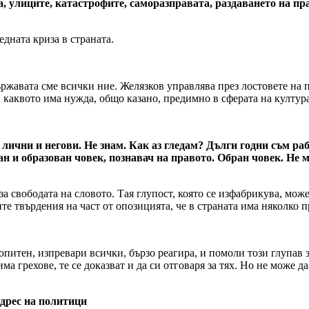
, улиците, катастрофите, саморазправата, раздаването на прав
дната криза в страната.
ржавата сме всички ние. Желязков управлява през лостовете на п
, каквото има нужда, общо казано, предимно в сферата на култура
лични и негови. Не знам. Как аз гледам? Дълги годни съм раб
ан и образован човек, познавач на правото. Обран човек. Не 
 свободата на словото. Тая глупост, която се изфабрикува, може
е твърдения на част от опозицията, че в страната има няколко 
е опитен, изпревари всички, бързо реагира, и помоли този глупав
ма грехове, те се доказват и да си отговаря за тях. Но не може д
адрес на политици