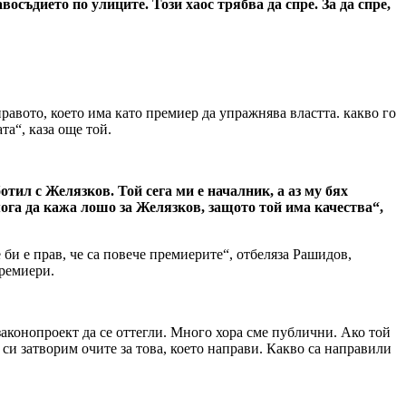
осъдието по улиците. Този хаос трябва да спре. За да спре,
равото, което има като премиер да упражнява властта. какво го
та“, каза още той.
отил с Желязков. Той сега ми е началник, а аз му бях
мога да кажа лошо за Желязков, защото той има качества“,
 би е прав, че са повече премиерите“, отбеляза Рашидов,
премиери.
 законопроект да се оттегли. Много хора сме публични. Ако той
а си затворим очите за това, което направи. Какво са направили