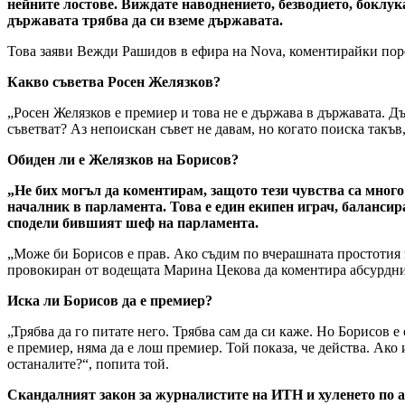
нейните лостове. Виждате наводнението, безводието, боклука
държавата трябва да си вземе държавата.
Това заяви Вежди Рашидов в ефира на Nova, коментирайки поре
Какво съветва Росен Желязков?
„Росен Желязков е премиер и това не е държава в държавата. Дъ
съветват? Аз непоискан съвет не давам, но когато поиска такъв
Обиден ли е Желязков на Борисов?
„Не бих могъл да коментирам, защото тези чувства са много 
началник в парламента. Това е един екипен играч, балансир
сподели бившият шеф на парламента.
„Може би Борисов е прав. Ако съдим по вчерашната простотия за
провокиран от водещата Марина Цекова да коментира абсурднит
Иска ли Борисов да е премиер?
„Трябва да го питате него. Трябва сам да си каже. Но Борисов 
е премиер, няма да е лош премиер. Той показа, че действа. Ако и
останалите?“, попита той.
Скандалният закон за журналистите на ИТН и хуленето по 