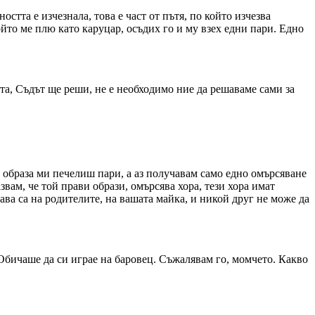
стта е изчезнала, това е част от пътя, по който изчезва
йто ме плю като каруцар, осъдих го и му взех едни пари. Едно
ата, Съдът ще реши, не е необходимо ние да решаваме сами за
 образа ми печелиш пари, а аз получавам само едно омърсяване
азвам, че той прави образи, омърсява хора, тези хора имат
ава са на родителите, на вашата майка, и никой друг не може да
 Обичаше да си играе на баровец. Съжалявам го, момчето. Какво