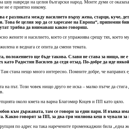
ва шоу навреди на целия български народ. Моите думи се оказаха п
е не е приятно никому.
а е разликата между насилието върху жена, старци, куче, дет
ия. Това бе целия зор да се харесаме на Европа“, припомни 
епутат трябва да внимаваш какво говориш.
но жените и насилието, което се упражнява срещу тях, което му
жилена и веднага се опита да смени темата.
, положението ще бъде такова. Слави не става за нищо, не е 
 като Радостин Василев да седя отзад. По-добре да иде някой
 Там стана нещо много интересно. Помните добре, че направих е
та на път. Този човек нищо друго не иска – малко пътче да стига
в.
упцията около кмета на варна Благомир Коцев и ПП като цяло.
юбов към държавата, там се говори за едни пари. И вънка им
. Какво говорят за ПП, за два-три милиона кеш в чували за 
орупция по адрес на така наречените променкаджии била „една же