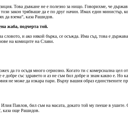
зиция. Това дъвкане не е полезно за нищо. Говорихме, че държавно
този закон трябваше да е по друг начин. Имах един министър, ко
х да взема“, каза Рашидов.
ена жаба, подчерта той.
а словото, и ако някой бърка, се осъжда. Има съд, това е държав
ечове на комиците на Слави.
жех да го осъдя много сериозно. Когато ти с комерсиална цел от
не е добре със здравето и аз не съм бил добре и знам какво е. Но к
говия не може да изкара пари. Върху вашия образ единствените пр
а Илия Павлов, бил съм на масата, докато той му пееше в ушите.
“, каза още Рашидов.