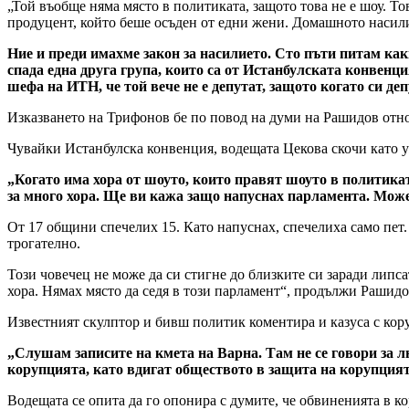
„Той въобще няма място в политиката, защото това не е шоу. То
продуцент, който беше осъден от едни жени. Домашното насили
Ние и преди имахме закон за насилието. Сто пъти питам какв
спада една друга група, които са от Истанбулската конвенц
шефа на ИТН, че той вече не е депутат, защото когато си д
Изказването на Трифонов бе по повод на думи на Рашидов относ
Чувайки Истанбулска конвенция, водещата Цекова скочи като у
„Когато има хора от шоуто, които правят шоуто в политиката
за много хора. Ще ви кажа защо напуснах парламента. Можех
От 17 общини спечелих 15. Като напуснах, спечелиха само пет.
трогателно.
Този човечец не може да си стигне до близките си заради липса
хора. Нямах място да седя в този парламент“, продължи Рашидо
Известният скулптор и бивш политик коментира и казуса с кор
„Слушам записите на кмета на Варна. Там не се говори за л
корупцията, като вдигат обществото в защита на корупцията
Водещата се опита да го опонира с думите, че обвиненията в к