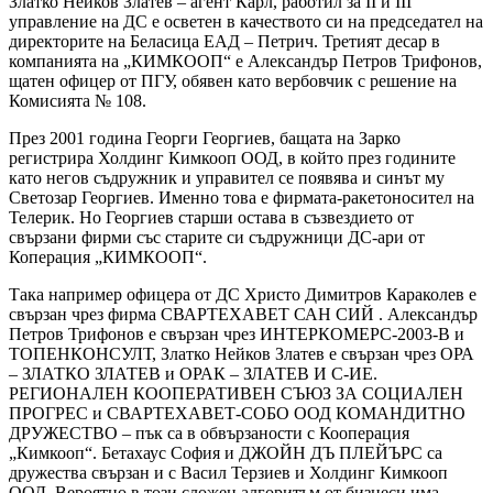
Златко Нейков Златев – агент Карл, работил за II и III
управление на ДС е осветен в качеството си на председател на
директорите на Беласица ЕАД – Петрич. Третият десар в
компанията на „КИМКООП“ е Александър Петров Трифонов,
щатен офицер от ПГУ, обявен като вербовчик с решение на
Комисията № 108.
През 2001 година Георги Георгиев, бащата на Зарко
регистрира Холдинг Кимкооп ООД, в който през годините
като негов съдружник и управител се появява и синът му
Светозар Георгиев. Именно това е фирмата-ракетоносител на
Телерик. Но Георгиев старши остава в съзвездието от
свързани фирми със старите си съдружници ДС-ари от
Коперация „КИМКООП“.
Така например офицера от ДС Христо Димитров Караколев е
свързан чрез фирма СВАРТЕХАВЕТ САН СИЙ . Александър
Петров Трифонов е свързан чрез ИНТЕРКОМЕРС-2003-В и
ТОПЕНКОНСУЛТ, Златко Нейков Златев е свързан чрез ОРА
– ЗЛАТКО ЗЛАТЕВ и ОРАК – ЗЛАТЕВ И С-ИЕ.
РЕГИОНАЛЕН КООПЕРАТИВЕН СЪЮЗ ЗА СОЦИАЛЕН
ПРОГРЕС и СВАРТЕХАВЕТ-СОБО ООД КОМАНДИТНО
ДРУЖЕСТВО – пък са в обвързаности с Кооперация
„Кимкооп“. Бетахаус София и ДЖОЙН ДЪ ПЛЕЙЪРС са
дружества свързан и с Васил Терзиев и Холдинг Кимкооп
ООД. Вероятно в този сложен алгоритъм от бизнеси има