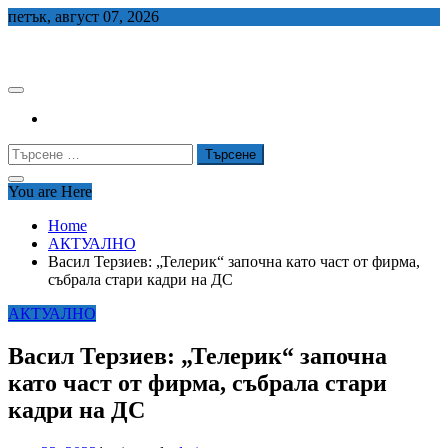
Skip
петък, август 07, 2026
to
СЕДЕМ БГ
content
Търсене
за:
You are Here
Home
АКТУАЛНО
Васил Терзиев: „Телерик“ започна като част от фирма,
събрала стари кадри на ДС
АКТУАЛНО
Васил Терзиев: „Телерик“ започна
като част от фирма, събрала стари
кадри на ДС