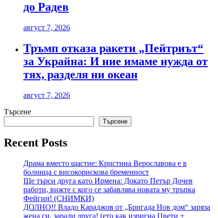
до Радев
август 7, 2026
Тръмп отказа ракети „Пейтриът“
за Украйна: И ние имаме нужда от
тях, разделя ни океан
август 7, 2026
Търсене
Търсене
Recent Posts
Драма вместо щастие: Кристина Верославова е в
болница с високорискова бременност
Ще търси друга като Ирмена: Докато Петър Дочев
работи, вижте с кого се забавлява новата му тръпка
Фейгин! (СНИМКИ)
ДОЛНО!! Владо Караджов от „Бригада Нов дом“ заряза
жена си, заради друга! (ето как изригна Цвети +