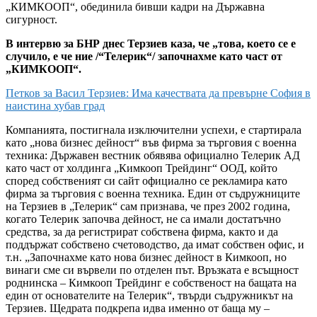
„КИМКООП“, обединила бивши кадри на Държавна
сигурност.
В интервю за БНР днес Терзиев каза, че „това, което се е
случило, е че ние /“Телерик“/ започнахме като част от
„КИМКООП“.
Петков за Васил Терзиев: Има качествата да превърне София в
наистина хубав град
Компанията, постигнала изключителни успехи, е стартирала
като „нова бизнес дейност“ във фирма за търговия с военна
техника: Държавен вестник обявява официално Телерик АД
като част от холдинга „Кимкооп Трейдинг“ ООД, който
според собственият си сайт официално се рекламира като
фирма за търговия с военна техника. Един от съдружниците
на Терзиев в „Телерик“ сам признава, че през 2002 година,
когато Телерик започва дейност, не са имали достатъчно
средства, за да регистрират собствена фирма, както и да
поддържат собствено счетоводство, да имат собствен офис, и
т.н. „Започнахме като нова бизнес дейност в Кимкооп, но
винаги сме си вървели по отделен път. Връзката е всъщност
роднинска – Кимкооп Трейдинг е собственост на бащата на
един от основателите на Телерик“, твърди съдружникът на
Терзиев. Щедрата подкрепа идва именно от баща му –