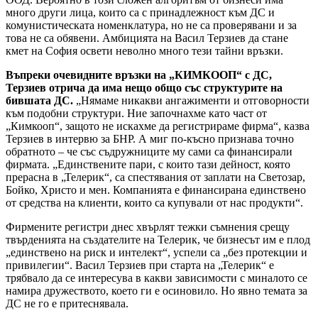
много други лица, които са с принадлежност към ДС и
комунистическата номенклатура, но не са проверявани и за
това не са обявени. Амбицията на Васил Терзиев да стане
кмет на София освети неволно много тези тайни връзки.
Въпреки очевидните връзки на „КИМКООП“ с ДС,
Терзиев отрича да има нещо общо със структурите на
бившата ДС.
„Нямаме никакви ангажименти и отговорности
към подобни структури. Ние започнахме като част от
„Кимкооп“, защото не искахме да регистрираме фирма“, казва
Терзиев в интервю за БНР. А миг по-късно признава точно
обратното – че със съдружниците му сами са финансирали
фирмата. „Единствените пари, с които тази дейност, която
прерасна в „Телерик“, са спестявания от заплати на Светозар,
Бойко, Христо и мен. Компанията е финансирана единствено
от средства на клиенти, които са купували от нас продукти“.
Фирмените регистри днес хвърлят тежки съмнения срещу
твърденията на създателите на Телерик, че бизнесът им е плод
„единствено на риск и интелект“, успели са „без протекции и
привилегии“. Васил Терзиев при старта на „Телерик“ е
трябвало да се интересува в какви зависимости с миналото се
намира дружеството, което ги е осиновило. Но явно темата за
ДС не го е притеснявала.