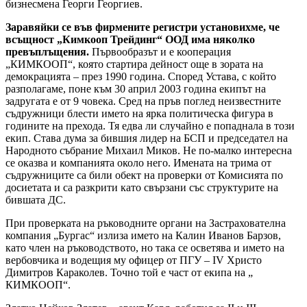
бизнесмена Георги Георгиев.
Заравяйки се във фирмените регистри установихме, че
всъщност „Кимкооп Трейдинг“ ООД има няколко
превъплъщения.
Първообразът и е кооперация
„КИМКООП“, която стартира дейност още в зората на
демокрацията – през 1990 година. Според Устава, с който
разполагаме, поне към 30 април 2003 година екипът на
задругата е от 9 човека. Сред на пръв поглед неизвестните
съдружници блести името на ярка политическа фигура в
годините на прехода. Тя едва ли случайно е попаднала в този
екип. Става дума за бившия лидер на БСП и председател на
Народното събрание Михаил Миков. Не по-малко интересна
се оказва и компанията около него. Имената на трима от
съдружниците са били обект на проверки от Комисията по
досиетата и са разкрити като свързани със структурите на
бившата ДС.
При проверката на ръководните органи на Застрахователна
компания „Бургас“ излиза името на Калин Иванов Барзов,
като член на ръководството, но така се осветява и името на
вербовчика и водещия му офицер от ПГУ – IV Христо
Димитров Караколев. Точно той е част от екипа на „
КИМКООП“.