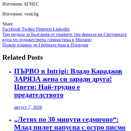
Източник:
БГНЕС
Източник: vesti.bg
Share
Facebook
Twitter
Pinterest
Linkedin
Навигация
Три медала за България от първите три финала на Световната
купа по художествена гимнaстика в Милано
Пожар пламна до Гребната база в Пловдив
Related Posts
ПЪРВО в Intrigi: Владо Караджов
ЗАРЯЗА жена си заради друга!
Цвети: Най-трудно е
предателството
август 7, 2026
„Летях по 30 минути седмично“:
Млад пилот напусна с остро писмо