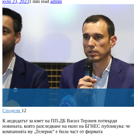
юли 23, 2023
1 min read
admin
Сподели
12
К
андидатът за кмет на ПП-ДБ Васил Терзиев потвърди
новината, която разследване на екип на БГНЕС публикува: че
компанията му „Телерик“ е била част от фирмата