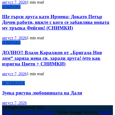
август 7, 2026
1 min read
ИЗБРАНО
Ще търси друга като Ирмена: Докато Петър
Дочев работи, вижте с кого се забавлява новата
му тръпка Фейгин! (СНИМКИ)
август 7, 2026
1 min read
ИЗБРАНО
ДОЛНО!! Владо Караджов от „Бригада Нов
дом“ заряза жена си, заради друга! (ето как
изригна Цвети + СНИМКИ)
август 7, 2026
1 min read
ИСТИНАТА
Зуека рисува любовницата на Дали
август 7, 2026
All Rights Reserved 2021.
Proudly powered by WordPress
|
Theme: Engage News by
Candid