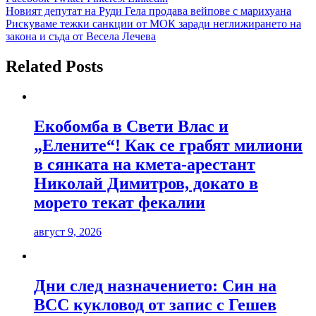
Навигация
Новият депутат на Руди Гела продава вейпове с марихуана
Рискуваме тежки санкции от МОК заради неглижирането на
закона и съда от Весела Лечева
Related Posts
Екобомба в Свети Влас и
„Елените“! Как се грабят милиони
в сянката на кмета-арестант
Николай Димитров, докато в
морето текат фекалии
август 9, 2026
Дни след назначението: Син на
ВСС кукловод от запис с Гешев