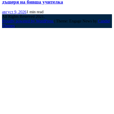
дъщеря на бивша учителка
август 9, 2026
1 min read
All Rights Reserved 2021.
Proudly powered by WordPress
|
Theme: Engage News by
Candid
Themes
.