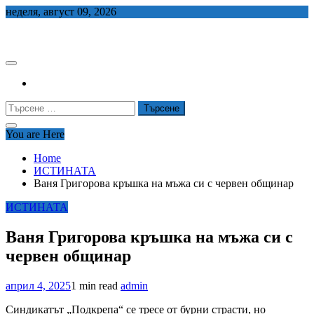
Skip
неделя, август 09, 2026
to
СЕДЕМ БГ
content
Търсене
за:
You are Here
Home
ИСТИНАТА
Ваня Григорова кръшка на мъжа си с червен общинар
ИСТИНАТА
Ваня Григорова кръшка на мъжа си с
червен общинар
април 4, 2025
1 min read
admin
Синдикатът „Подкрепа“ се тресе от бурни страсти, но