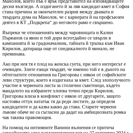
Манолов, който пък е ярък представител на изповядващите
десни възгледи. А издигането й за ляв кандидат-кмет в София
стана причина за окончателен разрив между двамата и
твърдата дума на Манолов, че с кариерата й на профсъюзен
деятел в КТ „Подкрепа“ до неговото рамо е свършено.
Въпреки че отношенията между чаровницата и Калин
Първанов са явни и той дори всеотдайно се хвърли в
кампанията й за градоначалник, тайната й тръпка към Иван
Кирилов, датираща още от синдикалното й минало, не
преминава.
Ако при нея тя е плод на женска суета, при него интересът е
очевиден. Злите езици твърдят, че именно той е в дъното на
обтегнатите отношения на Григорова с някои от софийските
леви структури, които я издигнаха за кмет. След злополучното
участие в червената листа за столични съветници, където
мандалото на избраните хлопва точно преди Кирилов,
Григорова влиза в конфликт с някои от другарите, защото
настоява оттук нататък тя да реди листите, да определя
кандидатите и да казва какво да става. Старите червени
лъвове обаче не са съгласни да дадат на амбициозната ромка
чак такива правомощия.
На помощ на интимните Ванини вълнения се притича
случайността след парламентарния вот на 27 октомври 2024 г.