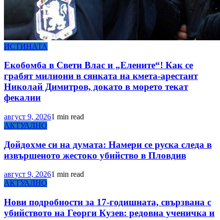
ИСТИНАТА
Екобомба в Свети Влас и „Елените“! Как се
грабят милиони в сянката на кмета-арестант
Николай Димитров, докато в морето текат
фекалии
август 9, 2026
1 min read
АКТУАЛНО
Дойдохме си на думата: Намери се руска следа в
извършеното жестоко убийство в Пловдив
август 9, 2026
1 min read
АКТУАЛНО
Нови подробности за 17-годишната, свързвана с
убийството на Георги Кузев: редовна ученичка и