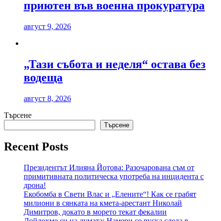
приютен във военна прокуратура
август 9, 2026
„Тази събота и неделя“ остава без
водеща
август 8, 2026
Търсене
Търсене
Recent Posts
Президентът Илияна Йотова: Разочарована съм от
примитивната политическа употреба на инцидента с
дрона!
Екобомба в Свети Влас и „Елените“! Как се грабят
милиони в сянката на кмета-арестант Николай
Димитров, докато в морето текат фекалии
Дойдохме си на думата: Намери се руска следа в