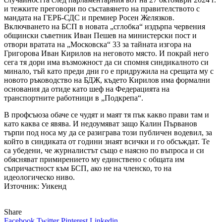
и тежките преговори по съставянето на правителството с
мандата на ГЕРБ-СДС и премиер Росен Желязков.
Включването на БСП в новата „сглобка“ издърпа червения
общински съветник Иван Пешев на министерски пост и
отвори вратата на „Московска“ 33 за тайната изгора на
Григорова Иван Кирилов на неговото място. И покрай него
сега тя дори има възможност да си спомня синдикалното си
минало, тъй като преди дни го е придружила на срещата му с
новото ръководство на БДЖ, където Кирилов има формални
основания да отиде като шеф на Федерацията на
транспортните работници в „Подкрепа“.
В профсъюза обаче се чудят и маят тя пък какво прави там и
като каква се явява. И недоумяват защо Калин Първанов
търпи под носа му да се разиграва този публичен водевил, за
който в синдиката от години знаят всички и го обсъждат. Те
са убедени, че журналистът също е наясно по въпроса и си
обясняват примирението му единствено с общата им
съпричастност към БСП, ако не на членско, то на
идеологическо ниво.
Източник: Уикенд
Share
Facebook
Twitter
Pinterest
Linkedin