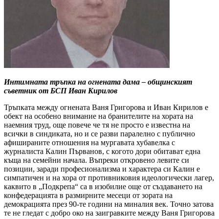
Интимната тръпка на огнената дама – общинският
съветник от БСП Иван Кирилов
Тръпката между огнената Ваня Григорова и Иван Кирилов е
обект на особено внимание на бранителите на хората на
наемния труд, още повече че тя не просто е известна на
всички в синдиката, но и се разви паралелно с публично
афишираните отношения на мургавата хубавелка с
журналиста Калин Първанов, с когото дори обитават една
къща на семейни начала. Въпреки откровено левите си
позиции, заради професионализма и характера си Калин е
симпатичен и на хора от противниковия идеологически лагер,
каквито в „Подкрепа“ са в изобилие още от създаването на
конфедерацията в размирните месеци от зората на
демокрацията през 90-те години на миналия век. Точно затова
те не гледат с добро око на заигравките между Ваня Григорова