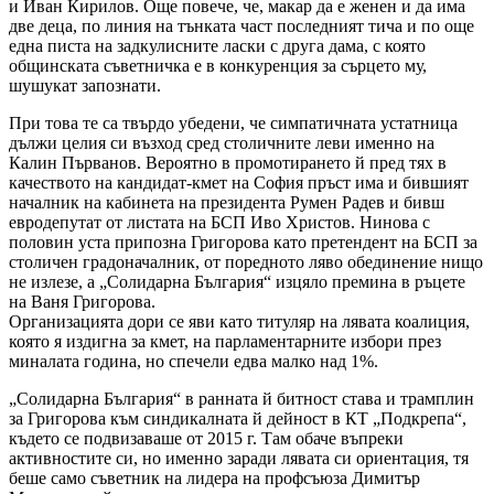
и Иван Кирилов. Още повече, че, макар да е женен и да има
две деца, по линия на тънката част последният тича и по още
една писта на задкулисните ласки с друга дама, с която
общинската съветничка е в конкуренция за сърцето му,
шушукат запознати.
При това те са твърдо убедени, че симпатичната устатница
дължи целия си възход сред столичните леви именно на
Калин Първанов. Вероятно в промотирането й пред тях в
качеството на кандидат-кмет на София пръст има и бившият
началник на кабинета на президента Румен Радев и бивш
евродепутат от листата на БСП Иво Христов. Нинова с
половин уста припозна Григорова като претендент на БСП за
столичен градоначалник, от поредното ляво обединение нищо
не излезе, а „Солидарна България“ изцяло премина в ръцете
на Ваня Григорова.
Организацията дори се яви като титуляр на лявата коалиция,
която я издигна за кмет, на парламентарните избори през
миналата година, но спечели едва малко над 1%.
„Солидарна България“ в ранната й битност става и трамплин
за Григорова към синдикалната й дейност в КТ „Подкрепа“,
където се подвизаваше от 2015 г. Там обаче въпреки
активностите си, но именно заради лявата си ориентация, тя
беше само съветник на лидера на профсъюза Димитър