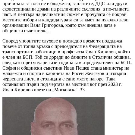
причината за това не е бюджетът, заплатите, ДДС или други
екзистенциални драми на различните съсловия, а по-тънката
част. В центъра на деликатния сюжет е прочулата се покрай
местните избори и кандидатурата си за кмет на няколко леви
организации Ваня Григорова, която към днешна дата е
общинска съветничка.
Според упоритите слухове в последно време тя поддържа
повече от топла връзка с председателя на Федерацията на
транспортните работници в профсъюза Иван Кирилов, който
е член на БСП. Той се дореди до банките в Столична община,
след като през януари тази година зам.-председателят на БСП-
София и общински съветник Иван Пешев стана министър на
младежта и спорта в кабинета на Росен Желязков и издърпа
червената листа в столицата с едно място нагоре. Така
останалият първи под чертата на местния вот през 2023 г.
Иван Кирилов влезе на „Московска“ 33.