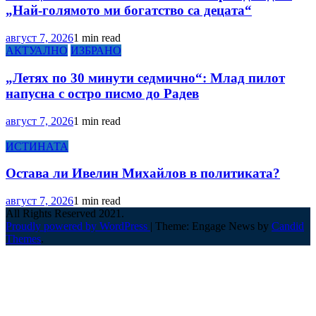
„Най-голямото ми богатство са децата“
август 7, 2026
1 min read
АКТУАЛНО
ИЗБРАНО
„Летях по 30 минути седмично“: Млад пилот
напусна с остро писмо до Радев
август 7, 2026
1 min read
ИСТИНАТА
Остава ли Ивелин Михайлов в политиката?
август 7, 2026
1 min read
All Rights Reserved 2021.
Proudly powered by WordPress
|
Theme: Engage News by
Candid
Themes
.