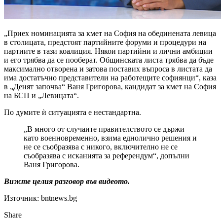
„Приех номинацията за кмет на София на обединената левица
в столицата, предстоят партийните форуми и процедури на
партиите в тази коалиция. Някои партийни и лични амбиции
и его трябва да се пооберат. Общинската листа трябва да бъде
максимално отворена и затова поставих въпроса в листата да
има достатъчно представители на работещите софиянци“, каза
в „Денят започва“ Ваня Григорова, кандидат за кмет на София
на БСП и „Левицата“.
По думите ѝ ситуацията е нестандартна.
„В много от случаите правителството се държи
като военновременно, взима еднолично решения и
не се съобразява с никого, включително не се
съобразява с исканията за референдум“, допълни
Ваня Григорова.
Вижте целия разговор във видеото.
Източник: bntnews.bg
Share