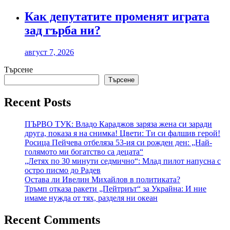
Как депутатите променят играта
зад гърба ни?
август 7, 2026
Търсене
Търсене
Recent Posts
ПЪРВО ТУК: Владо Караджов заряза жена си заради
друга, показа я на снимка! Цвети: Ти си фалшив герой!
Росица Пейчева отбеляза 53-ия си рожден ден: „Най-
голямото ми богатство са децата“
„Летях по 30 минути седмично“: Млад пилот напусна с
остро писмо до Радев
Остава ли Ивелин Михайлов в политиката?
Тръмп отказа ракети „Пейтриът“ за Украйна: И ние
имаме нужда от тях, разделя ни океан
Recent Comments