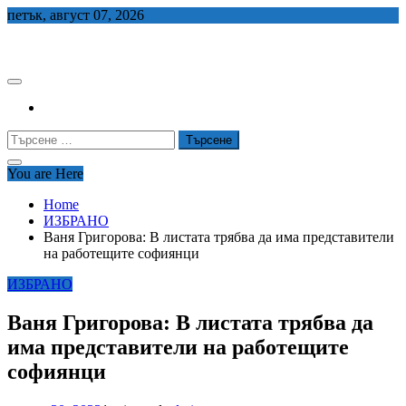
Skip
петък, август 07, 2026
to
СЕДЕМ БГ
content
Търсене
за:
You are Here
Home
ИЗБРАНО
Ваня Григорова: В листата трябва да има представители
на работещите софиянци
ИЗБРАНО
Ваня Григорова: В листата трябва да
има представители на работещите
софиянци