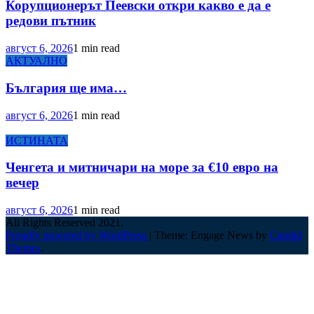
Корупционерът Пеевски откри какво е да е
редови пътник
август 6, 2026
1 min read
АКТУАЛНО
България ще има…
август 6, 2026
1 min read
ИСТИНАТА
Ченгета и митничари на море за €10 евро на
вечер
август 6, 2026
1 min read
All Rights Reserved 2021.
Proudly powered by WordPress
|
Theme: Engage News by
Candid
Themes
.