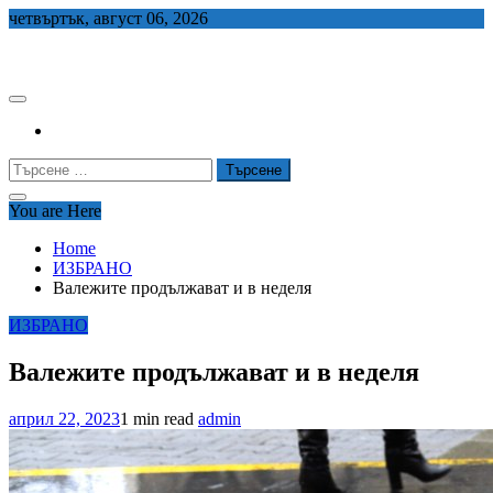
Skip
четвъртък, август 06, 2026
to
СЕДЕМ БГ
content
Търсене
за:
You are Here
Home
ИЗБРАНО
Валежите продължават и в неделя
ИЗБРАНО
Валежите продължават и в неделя
април 22, 2023
1 min read
admin