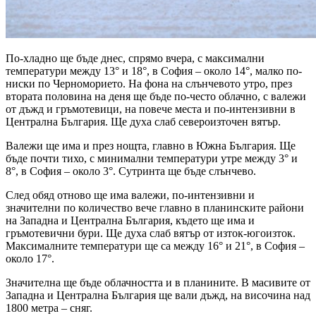
По-хладно ще бъде днес, спрямо вчера, с максимални
температури между 13° и 18°, в София – около 14°, малко по-
ниски по Черноморието. На фона на слънчевото утро, през
втората половина на деня ще бъде по-често облачно, с валежи
от дъжд и гръмотевици, на повече места и по-интензивни в
Централна България. Ще духа слаб североизточен вятър.
Валежи ще има и през нощта, главно в Южна България. Ще
бъде почти тихо, с минимални температури утре между 3° и
8°, в София – около 3°. Сутринта ще бъде слънчево.
След обяд отново ще има валежи, по-интензивни и
значителни по количество вече главно в планинските райони
на Западна и Централна България, където ще има и
гръмотевични бури. Ще духа слаб вятър от изток-югоизток.
Максималните температури ще са между 16° и 21°, в София –
около 17°.
Значителна ще бъде облачността и в планините. В масивите от
Западна и Централна България ще вали дъжд, на височина над
1800 метра – сняг.