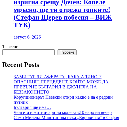
изригна срещу Дочев: Копеле
мръсно, ще ти отрежа топките!
(Стефан Щерев побесня – ВИЖ
ТУК)
август 6, 2026
Търсене
Търсене
Recent Posts
ЗАМИТАТ ЛИ АФЕРАТА „БАБА АЛИНО“?
ОПАСНИЯТ ПРЕЦЕДЕНТ, КОЙТО МОЖЕ ДА
ПРЕВЪРНЕ БЪЛГАРИЯ В ДЖУНГЛА НА
БЕЗЗАКОНИЕТО
Корупционерът Пеевски откри какво е да е редови
пътник
България ще има…
Ченгета и митничари на море за €10 евро на вечер
Само Милена Милотинова иска „Евровизия“ в София