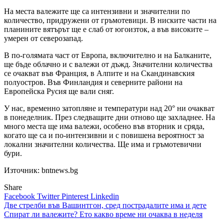
На места валежите ще са интензивни и значителни по
количество, придружени от гръмотевици. В ниските части на
планините вятърът ще е слаб от югоизток, а във високите –
умерен от северозапад.
В по-голямата част от Европа, включително и на Балканите,
ще бъде облачно и с валежи от дъжд. Значителни количества
се очакват във Франция, в Алпите и на Скандинавския
полуостров. Във Финландия и северните райони на
Европейска Русия ще вали сняг.
У нас, временно затопляне и температури над 20° ни очакват
в понеделник. През следващите дни отново ще захладнее. На
много места ще има валежи, особено във вторник и сряда,
когато ще са и по-интензивни и с повишена вероятност за
локални значителни количества. Ще има и гръмотевични
бури.
Източник: bntnews.bg
Share
Facebook
Twitter
Pinterest
Linkedin
Навигация
Две стрелби във Вашинтгон, сред пострадалите има и дете
Спират ли валежите? Ето какво време ни очаква в неделя