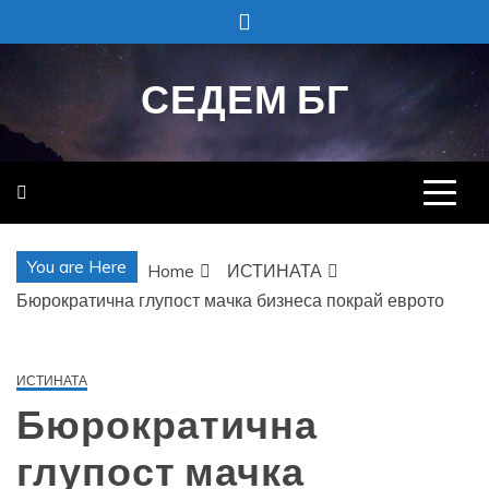
Skip
to
content
СЕДЕМ БГ
You are Here
Home
ИСТИНАТА
Бюрократична глупост мачка бизнеса покрай еврото
ИСТИНАТА
Бюрократична
глупост мачка