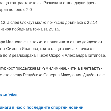
ващо контраатаките си. Разликата стана двуцифрена –
ария поведе с 2:0.
12, а след блокаут малко по-късно дръпнаха с 22:14.
изира победната точка за 25:15.
а Иванова с 12 точки, а половината от тях дойдоха от
ърът Симона Иванова, която също записа 4 точки от
 а по 8 реализираха Никол Окоро и Александра Китипова.
игурност продължават към елиминациите, а в четвъртък
 място срещу Република Северна Македония. Двубоят е с
във Viber
винаги в час с последните спортни новини