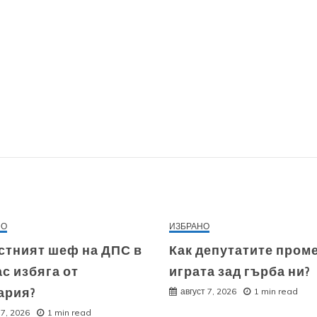
НО
ИЗБРАНО
стният шеф на ДПС в
Как депутатите пром
с избяга от
играта зад гърба ни?
ария?
август 7, 2026
1 min read
 7, 2026
1 min read