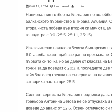
юни 19, 2024
1 min read
admin
Националният отбор на България по волейбол
балканското първенство в Тирана, Албания. 
втора чиста победа във втория си мач от шам
го надигра с 3:0 (25:5, 25:11, 25:15).
Изключително начало отбеляза българският ти
6:0, а албанският щаб взе ранно прекъсване
първата си точка, но бе далеч от класата на
точки, за да поведат с 20:3, а последните две
геймбол след грешка на съперника на начале
затвориха частта при 25:5.
Силният сервис на България продължи да зат
треньора Антонина Зетова не се отпуснаха и 
доведе до аванс от 12:6. Освен отличното си 