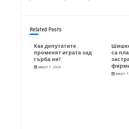
Related Posts
Как депутатите
Шишков
променят играта зад
са пла
гърба ни?
застр
фирми
август 7, 2026
август 7