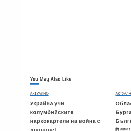
You May Also Like
АКТУАЛНО
АКТУАЛ
Украйна учи
Обла
колумбийските
Бурга
наркокартели на война с
Бълг
дронове!
август