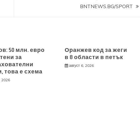
BNTNEWS.BG/SPORT
: 50 млн. евро
Оранжев код за жеги
тени за
в 8 области в петък
ахователни
август 6, 2026
, това е схема
, 2026