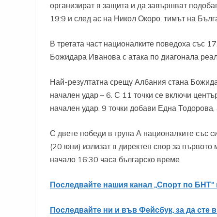
организират в защита и да завършват подоба
19:9 и след ас на Никол Окоро, тимът на Бълг
В третата част националките поведоха със 17:
Божидара Иванова с атака по диагонала реал
Най-резултатна срещу Албания стана Божидар
начален удар – 6. С 11 точки се включи цент
начален удар. 9 точки добави Една Тодорова,
С двете победи в група А националките със с
(20 юни) излизат в директен спор за първото
начало 16:30 часа българско време.
Последвайте нашия канал „Спорт по БНТ“ 
Последвайте ни и във Фейсбук, за да сте 