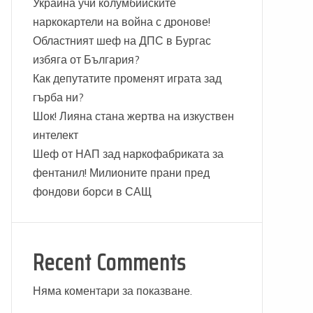
Украйна учи колумбийските
наркокартели на война с дронове!
Областният шеф на ДПС в Бургас
избяга от България?
Как депутатите променят играта зад
гърба ни?
Шок! Лияна стана жертва на изкуствен
интелект
Шеф от НАП зад наркофабриката за
фентанил! Милионите прани пред
фондови борси в САЩ
Recent Comments
Няма коментари за показване.