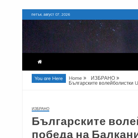
Skip
петък, август 07, 2026
to
content
Home
ИЗБРАНО
You are Here
Българските волейболистки U
ИЗБРАНО
Българските волей
победа на Балкан