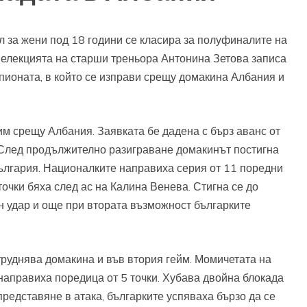
 за жени под 18 години се класира за полуфиналите на
Селекцията на старши треньора Антонина Зетова записа
пионата, в който се изправи срещу домакина Албания и
м срещу Албания. Заявката бе дадена с бърз аванс от
. След продължително разиграване домакинът постигна
 България. Националките направиха серия от 11 поредни
 точки бяха след ас на Калина Венева. Стигна се до
н удар и още при втората възможност българките
руднява домакина и във втория гейм. Момичетата на
направиха поредица от 5 точки. Хубава двойна блокада
представяне в атака, българките успяваха бързо да се