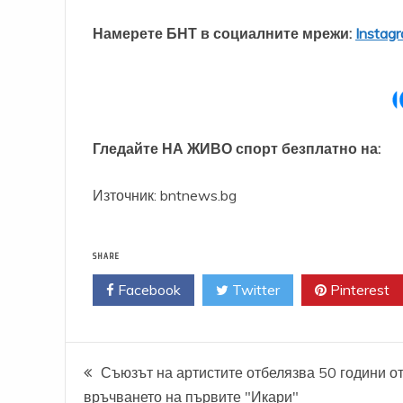
Намерете БНТ в социалните мрежи:
Instag
Гледайте НА ЖИВО спорт безплатно на:
Източник: bntnews.bg
SHARE
Facebook
Twitter
Pinterest
Навигация
Съюзът на артистите отбелязва 50 години о
връчването на първите "Икари"