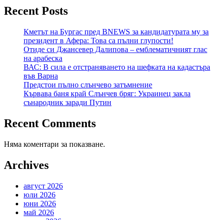
Recent Posts
Кметът на Бургас пред BNEWS за кандидатурата му за
президент в Афера: Това са пълни глупости!
Отиде си Джансевер Далипова – емблематичният глас
на арабеска
ВАС: В сила е отстраняването на шефката на кадастъра
във Варна
Предстои пълно слънчево затъмнение
Кървава баня край Слънчев бряг: Украинец закла
сънародник заради Путин
Recent Comments
Няма коментари за показване.
Archives
август 2026
юли 2026
юни 2026
май 2026