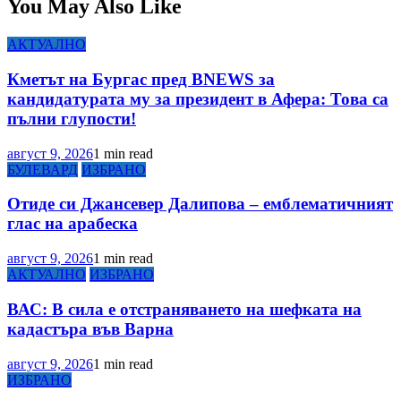
You May Also Like
АКТУАЛНО
Кметът на Бургас пред BNEWS за
кандидатурата му за президент в Афера: Това са
пълни глупости!
август 9, 2026
1 min read
БУЛЕВАРД
ИЗБРАНО
Отиде си Джансевер Далипова – емблематичният
глас на арабеска
август 9, 2026
1 min read
АКТУАЛНО
ИЗБРАНО
ВАС: В сила е отстраняването на шефката на
кадастъра във Варна
август 9, 2026
1 min read
ИЗБРАНО