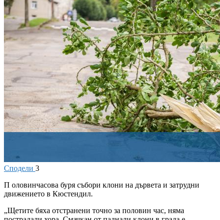
Сподели
3
П
оловинчасова буря събори клони на дървета и затрудни
движението в Кюстендил.
„Щетите бяха отстранени точно за половин час, няма
пострадали хора. Смачкан от паднали клони в града е