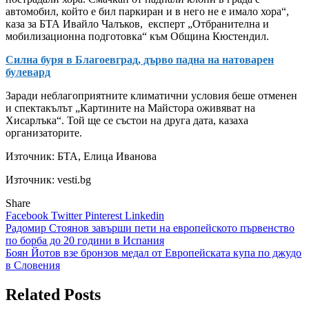
автомобил, който е бил паркиран и в него не е имало хора“,
каза за БТА Ивайло Чалъков, експерт „Отбранителна и
мобилизационна подготовка“ към Община Кюстендил.
Силна буря в Благоевград, дърво падна на натоварен
булевард
Заради неблагоприятните климатични условия беше отменен
и спектакълът „Картините на Майстора оживяват на
Хисарлъка“. Той ще се състои на друга дата, казаха
организаторите.
Източник:
БТА, Елица Иванова
Източник: vesti.bg
Share
Facebook
Twitter
Pinterest
Linkedin
Навигация
Радомир Стоянов завърши пети на европейското първенство
по борба до 20 години в Испания
Боян Йотов взе бронзов медал от Европейската купа по джудо
в Словения
Related Posts