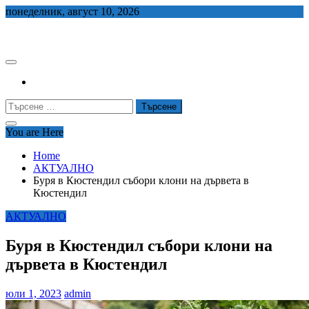
Skip
понеделник, август 10, 2026
to
СЕДЕМ БГ
content
Търсене
за:
You are Here
Home
АКТУАЛНО
Буря в Кюстендил събори клони на дървета в
Кюстендил
АКТУАЛНО
Буря в Кюстендил събори клони на
дървета в Кюстендил
юли 1, 2023
admin