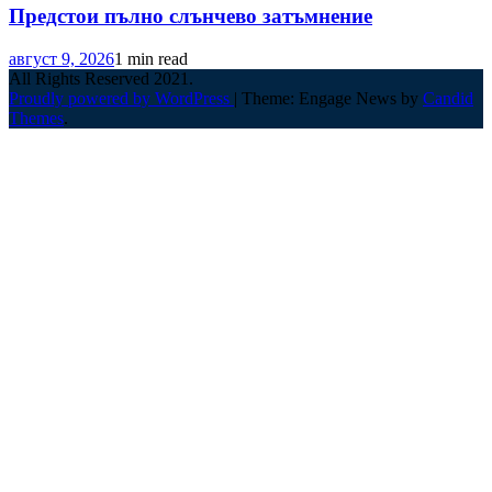
Предстои пълно слънчево затъмнение
август 9, 2026
1 min read
All Rights Reserved 2021.
Proudly powered by WordPress
|
Theme: Engage News by
Candid
Themes
.