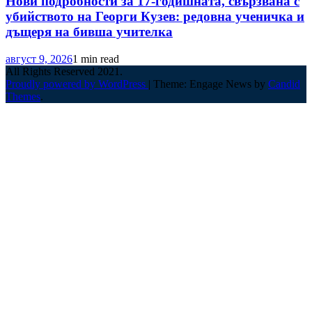
Нови подробности за 17-годишната, свързвана с
убийството на Георги Кузев: редовна ученичка и
дъщеря на бивша учителка
август 9, 2026
1 min read
All Rights Reserved 2021.
Proudly powered by WordPress
|
Theme: Engage News by
Candid
Themes
.