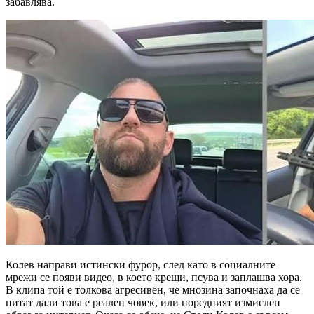
забавлява.
Колев направи истински фурор, след като в социалните
мрежи се появи видео, в което крещи, псува и заплашва хора.
В клипа той е толкова агресивен, че мнозина започнаха да се
питат дали това е реален човек, или поредният измислен