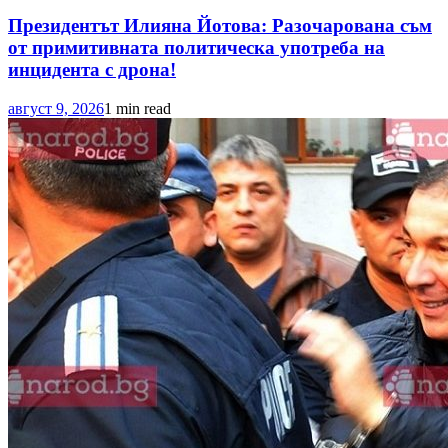
Президентът Илияна Йотова: Разочарована съм
от примитивната политическа употреба на
инцидента с дрона!
август 9, 2026
1 min read