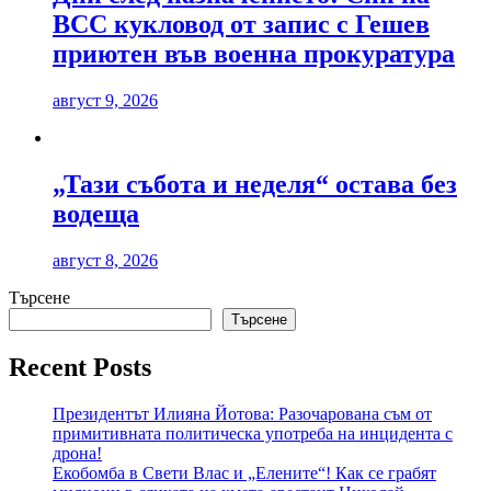
ВСС кукловод от запис с Гешев
приютен във военна прокуратура
август 9, 2026
„Тази събота и неделя“ остава без
водеща
август 8, 2026
Търсене
Търсене
Recent Posts
Президентът Илияна Йотова: Разочарована съм от
примитивната политическа употреба на инцидента с
дрона!
Екобомба в Свети Влас и „Елените“! Как се грабят