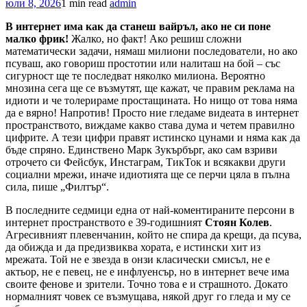
юли 8, 2026
1 min read
admin
В интернет има как да станеш вайръл, ако не си поне
малко фрик!
Жалко, но факт! Ако решиш сложни
математически задачи, нямаш милиони последователи, но ако
псуваш, ако говориш простотии или налиташ на бой – със
сигурност ще те последват няколко милиона. Вероятно
мнозина сега ще се възмутят, ще кажат, че правим реклама на
идиоти и че толерираме простащината. Но нищо от това няма
да е вярно! Напротив! Просто ние гледаме видеата в интернет
пространството, виждаме какво става дума и четем правилно
цифрите. А тези цифри правят истинско цунами и няма как да
бъде спряно. Единствено Марк Зукърбърг, ако сам взриви
отрочето си Фейсбук, Инстаграм, ТикТок и всякакви други
социални мрежи, иначе идиотията ще се перчи цяла в пълна
сила, пише „Филтър“.
В последните седмици една от най-коментираните персони в
интернет пространството е 39-годишният
Стоян Колев
.
Агресивният плевенчанин, който не спира да крещи, да псува,
да обижда и да предизвиква хората, е истински хит из
мрежата. Той не е звезда в онзи класически смисъл, не е
актьор, не е певец, не е инфлуенсър, но в интернет вече има
своите фенове и зрители. Точно това е и страшното. Докато
нормалният човек се възмущава, някой друг го гледа и му се