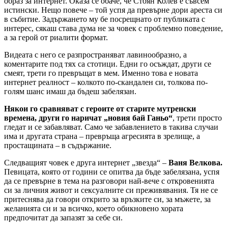
образ за интернет. Оказа се обаче, че Стоян Колев е съвсем
истински. Нещо повече – той успя да превърне дори ареста си
в събитие. Задържането му бе посрещнато от публиката с
интерес, сякаш става дума не за човек с проблемно поведение,
а за герой от риалити формат.
Видеата с него се разпространяват лавинообразно, а
коментарите под тях са стотици. Едни го осъждат, други се
смеят, трети го превръщат в мем. Именно това е новата
интернет реалност – колкото по-скандален си, толкова по-
голям шанс имаш да бъдеш забелязан.
Някои го сравняват с героите от старите мутренски
времена, други го наричат „новия бай Ганьо“
, трети просто
гледат и се забавляват. Само че забавлението в такива случаи
има и другата страна – превръща агресията в зрелище, а
простащината – в съдържание.
Следващият човек е друга интернет „звезда“ –
Ваня Велкова.
Певицата, която от години се опитва да бъде забелязана, успя
да се превърне в тема на разговори най-вече с откровенията
си за личния живот и сексуалните си преживявания. Тя не се
притеснява да говори открито за връзките си, за мъжете, за
желанията си и за всичко, което обикновено хората
предпочитат да запазят за себе си.