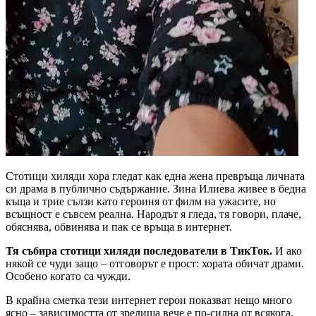
Стотици хиляди хора гледат как една жена превръща личната
си драма в публично съдържание. Зина Илиева живее в бедна
къща и трие сълзи като героиня от филм на ужасите, но
всъщност е съвсем реална. Народът я гледа, тя говори, плаче,
обяснява, обвинява и пак се връща в интернет.
Тя събира стотици хиляди последователи в ТикТок.
И ако
някой се чуди защо – отговорът е прост: хората обичат драми.
Особено когато са чужди.
В крайна сметка тези интернет герои показват нещо много
ясно – зависимостта от зрелища вече е по-силна от всякога.