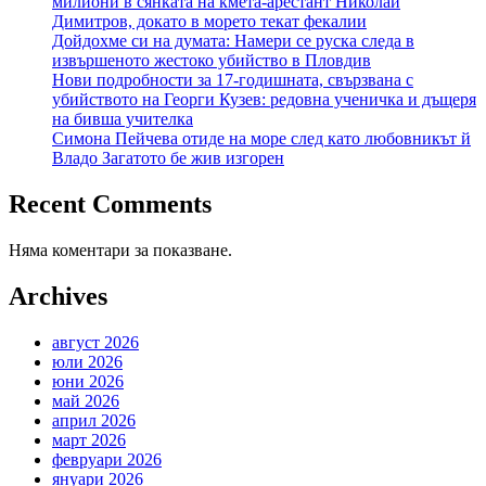
милиони в сянката на кмета-арестант Николай
Димитров, докато в морето текат фекалии
Дойдохме си на думата: Намери се руска следа в
извършеното жестоко убийство в Пловдив
Нови подробности за 17-годишната, свързвана с
убийството на Георги Кузев: редовна ученичка и дъщеря
на бивша учителка
Симона Пейчева отиде на море след като любовникът й
Владо Загатото бе жив изгорен
Recent Comments
Няма коментари за показване.
Archives
август 2026
юли 2026
юни 2026
май 2026
април 2026
март 2026
февруари 2026
януари 2026