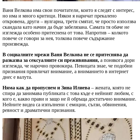
Ваня Велкова има свои почитатели, които я следят с интерес,
но има и много критици. Някои я наричат прекалено
откровена, други – вулгарна, трети смятат, че просто използва
скандала като начин да бъде забелязана. Самата тя обаче не
изглежда особено притеснена от това. Напротив – колкото
повече се говори за нея, толкова повече съдържание
произвежда.
В социалните мрежи Ваня Велкова не се притеснява да
разказва за сексуалните си преживявания,
а понякога дори
изглежда, че нарочно провокира. Певицата знае, че подобни
признания привличат внимание, а вниманието в интернет
днес е валута.
Няма как да пропуснем и Зина Илиева
– жената, която не
спира да занимава публиката с това къде е нейният любим, с
кого е, какво прави и защо не й обръща достатъчно внимание.
Нейните видеа са изпълнени с емоции, сълзи, обвинения,
ревност и драматични признания.