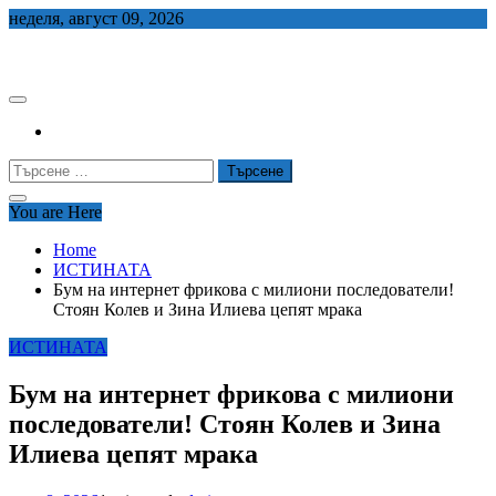
Skip
неделя, август 09, 2026
to
СЕДЕМ БГ
content
Търсене
за:
You are Here
Home
ИСТИНАТА
Бум на интернет фрикова с милиони последователи!
Стоян Колев и Зина Илиева цепят мрака
ИСТИНАТА
Бум на интернет фрикова с милиони
последователи! Стоян Колев и Зина
Илиева цепят мрака