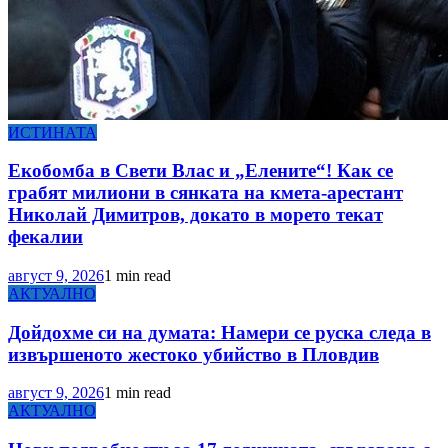
ИСТИНАТА
Екобомба в Свети Влас и „Елените“! Как се
грабят милиони в сянката на кмета-арестант
Николай Димитров, докато в морето текат
фекалии
август 9, 2026
1 min read
АКТУАЛНО
Дойдохме си на думата: Намери се руска следа в
извършеното жестоко убийство в Пловдив
август 9, 2026
1 min read
АКТУАЛНО