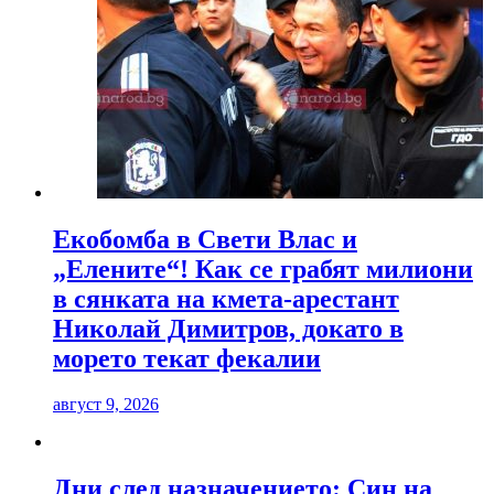
Екобомба в Свети Влас и
„Елените“! Как се грабят милиони
в сянката на кмета-арестант
Николай Димитров, докато в
морето текат фекалии
август 9, 2026
Дни след назначението: Син на