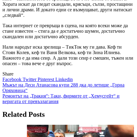
Хората искат да гледат скандали, крясъци, сълзи, простащини
и лични драми. И докато едни се възмущават, други натискат
„следвай“.
Така интернет се превръща в сцена, на която всеки може да
стане известен – стига да е достатъчно шумен, достатъчно
скандален или достатъчно абсурден.
Нали народът иска зрелища – ТикТок му ги дава. Кеф ти
Стоян Колев, кеф ти Ваня Велкова, кеф ти Зина Илиева.
Важното е да има сеир. А дали този сеир е смешен, тъжен или
опасен – това вече е друг въпрос.
Share
Facebook
Twitter
Pinterest
Linkedin
Навигация
Мъжът на Деси Атанасова купи 288 дка до летище „Горна
Оряховица“
Ремонтът на „Тракия“: Таки, фирмите от „Хемусгейт“ и
веригата от превъзлагания
Related Posts