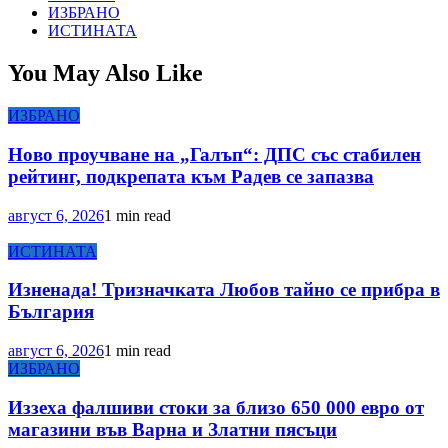
ИЗБРАНО
ИСТИНАТА
You May Also Like
ИЗБРАНО
Ново проучване на „Галъп“: ДПС със стабилен
рейтинг, подкрепата към Радев се запазва
август 6, 2026
1 min read
ИСТИНАТА
Изненада! Тризначката Любов тайно се прибра в
България
август 6, 2026
1 min read
ИЗБРАНО
Иззеха фалшиви стоки за близо 650 000 евро от
магазини във Варна и Златни пясъци