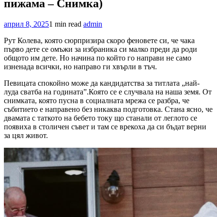
пижама – Снимка)
април 8, 2025
1 min read
admin
Рут Колева, която сюрпризира скоро феновете си, че чака
първо дете се омъжи за избраника си малко преди да роди
общото им дете. Но начина по който го направи не само
изненада всички, но направо ги хвърли в тъч.
Певицата спокойно може да кандидатства за титлата „най-
луда сватба на годината”.Която се е случвала на наша земя. От
снимката, която пусна в социалната мрежа се разбра, че
събитието е направено без никаква подготовка. Стана ясно, че
двамата с таткото на бебето току що станали от леглото се
появиха в столичен съвет и там се врекоха да си бъдат верни
за цял живот.