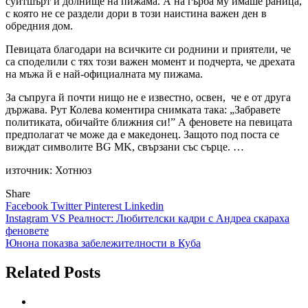
суитшърт и долнище на пижама. А на гърба му имаше раница,
с която не се раздели дори в този наистина важен ден в
обредния дом.
Певицата благодари на всичките си роднини и приятели, че
са споделили с тях този важен момент и подчерта, че дрехата
на мъжа й е най-официалната му пижама.
За съпруга й почти нищо не е известно, освен, че е от друга
държава. Рут Колева коментира снимката така: „З
абравете
политиката, обичайте ближния си
!” А феновете на певицата
предполагат че може да е македонец. Защото под поста се
виждат символите
BG MK,
свързани със сърце. …
източник: Хотнюз
Share
Facebook
Twitter
Pinterest
Linkedin
Навигация
Instagram VS Реалност: Любителски кадри с Андреа скараха
феновете
Юнона показва забележителности в Куба
Related Posts