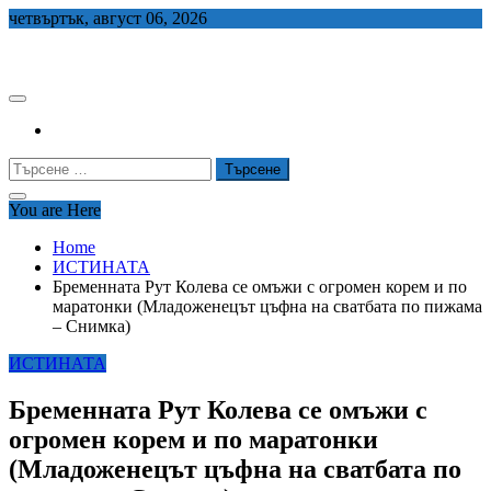
Skip
четвъртък, август 06, 2026
to
СЕДЕМ БГ
content
Търсене
за:
You are Here
Home
ИСТИНАТА
Бременната Рут Колева се омъжи с огромен корем и по
маратонки (Младоженецът цъфна на сватбата по пижама
– Снимка)
ИСТИНАТА
Бременната Рут Колева се омъжи с
огромен корем и по маратонки
(Младоженецът цъфна на сватбата по