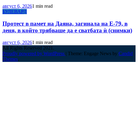
август 6, 2026
1 min read
БУЛЕВАРД
Протест в памет на Даяна, загинала на Е-79, в
деня, в който трябваше да е сватбата ѝ (снимки)
август 6, 2026
1 min read
All Rights Reserved 2021.
Proudly powered by WordPress
|
Theme: Engage News by
Candid
Themes
.