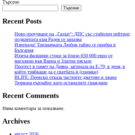
Търсене
Търсене
Recent Posts
Ново проучване на „Галъп“: ДПС със стабилен рейтинг,
подкрепата към Радев се запазва
Изненада! Тризначката Любов тайно се прибра в
България
Иззеха фалшиви стоки за близо 650 000 евро от
магазини във Варна и Златни пясъци
Протест в памет на Даяна, загинала на Е-79, в деня, в
който трябваше да е сватбата ѝ (снимки)
BLIFE: Пеевски отказа частните джетове и хвана
Тюркиш еърлайнс като останалите граждани
Recent Comments
Няма коментари за показване.
Archives
август 2026