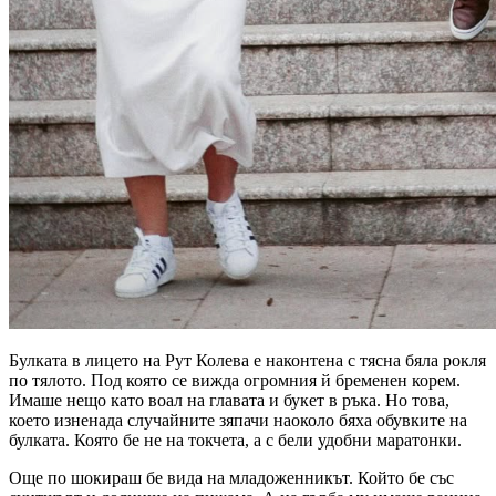
Булката в лицето на Рут Колева е наконтена с тясна бяла рокля
по тялото. Под която се вижда огромния й бременен корем.
Имаше нещо като воал на главата и букет в ръка. Но това,
което изненада случайните зяпачи наоколо бяха обувките на
булката. Която бе не на токчета, а с бели удобни маратонки.
Още по шокираш бе вида на младоженникът. Който бе със