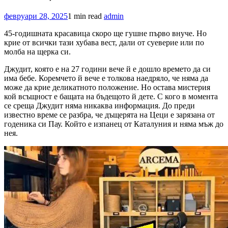
февруари 28, 2025
1 min read
admin
45-годишната красавица скоро ще гушне първо внуче. Но
крие от всички тази хубава вест, дали от суеверие или по
молба на щерка си.
Джудит, която е на 27 години вече й е дошло времето да си
има бебе. Коремчето й вече е толкова наедряло, че няма да
може да крие деликатното положение. Но остава мистерия
кой всъщност е бащата на бъдещото й дете. С кого в момента
се среща Джудит няма никаква информация. До преди
известно време се разбра, че дъщерята на Цеци е зарязана от
годеника си Пау. Който е изпанец от Каталуния и няма мъж до
нея.