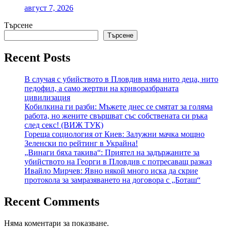
август 7, 2026
Търсене
Търсене
Recent Posts
В случая с убийството в Пловдив няма нито деца, нито
педофил, а само жертви на криворазбраната
цивилизация
Кобилкина ги разби: Мъжете днес се смятат за голяма
работа, но жените свършват със собствената си ръка
след секс! (ВИЖ ТУК)
Гореща социология от Киев: Залужни мачка мощно
Зеленски по рейтинг в Украйна!
„Винаги бяха такива“: Приятел на задържаните за
убийството на Георги в Пловдив с потресаващ разказ
Ивайло Мирчев: Явно някой много иска да скрие
протокола за замразяването на договора с „Боташ“
Recent Comments
Няма коментари за показване.