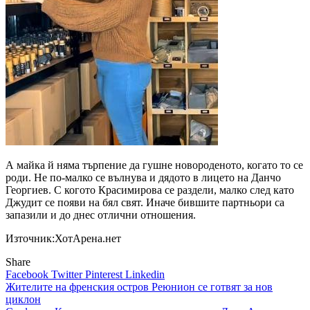
А майка й няма търпение да гушне новороденото, когато то се
роди. Не по-малко се вълнува и дядото в лицето на Данчо
Георгиев. С когото Красимирова се раздели, малко след като
Джудит се появи на бял свят. Иначе бившите партньори са
запазили и до днес отлични отношения.
Източник:ХотАрена.нет
Share
Facebook
Twitter
Pinterest
Linkedin
Навигация
Жителите на френския остров Реюнион се готвят за нов
циклон