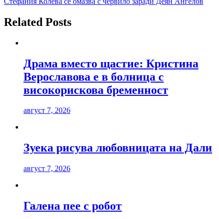
Стефания Колева се омазва с червило заради Деян Ангелов
Related Posts
Драма вместо щастие: Кристина
Верославова е в болница с
високорискова бременност
август 7, 2026
Зуека рисува любовницата на Дали
август 7, 2026
Галена пее с робот