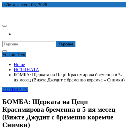
Skip
събота, август 08, 2026
to
СЕДЕМ БГ
content
Търсене
за:
You are Here
Home
ИСТИНАТА
БОМБА: Щерката на Цеци Красимирова бременна в 5-
ия месец (Вижте Джудит с бременно коремче – Снимки)
ИСТИНАТА
БОМБА: Щерката на Цеци
Красимирова бременна в 5-ия месец
(Вижте Джудит с бременно коремче –
Снимки)