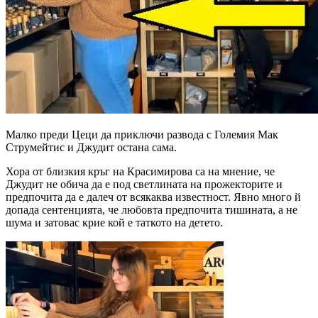
Малко преди Цеци да приключи развода с Големия Мак
Струмейтис и Джудит остана сама.
Хора от близкия кръг на Красимирова са на мнение, че
Джудит не обича да е под светлината на прожекторите и
предпочита да е далеч от всякаква известност. Явно много й
допада сентенцията, че любовта предпочита тишината, а не
шума и затовас крие кой е таткото на детето.