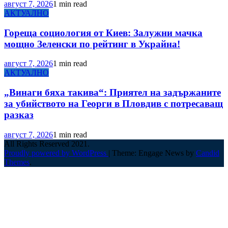
август 7, 2026
1 min read
АКТУАЛНО
Гореща социология от Киев: Залужни мачка
мощно Зеленски по рейтинг в Украйна!
август 7, 2026
1 min read
АКТУАЛНО
„Винаги бяха такива“: Приятел на задържаните
за убийството на Георги в Пловдив с потресаващ
разказ
август 7, 2026
1 min read
All Rights Reserved 2021.
Proudly powered by WordPress
|
Theme: Engage News by
Candid
Themes
.