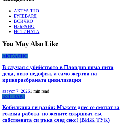
АКТУАЛНО
БУЛЕВАРД
ВСИЧКО
ИЗБРАНО
ИСТИНАТА
You May Also Like
АКТУАЛНО
В случая с убийството в Пловдив няма нито
деца, нито педофил, а само жертви на
криворазбраната цивилизация
август 7, 2026
1 min read
БУЛЕВАРД
Кобилкина ги разби: Мъжете днес се смятат за
голяма работа, но жените свършват със
собствената си ръка след секс! (ВИЖ ТУК)