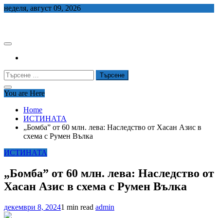
Skip
неделя, август 09, 2026
to
СЕДЕМ БГ
content
Търсене
за:
You are Here
Home
ИСТИНАТА
„Бомба” от 60 млн. лева: Наследство от Хасан Азис в
схема с Румен Вълка
ИСТИНАТА
„Бомба” от 60 млн. лева: Наследство от
Хасан Азис в схема с Румен Вълка
декември 8, 2024
1 min read
admin