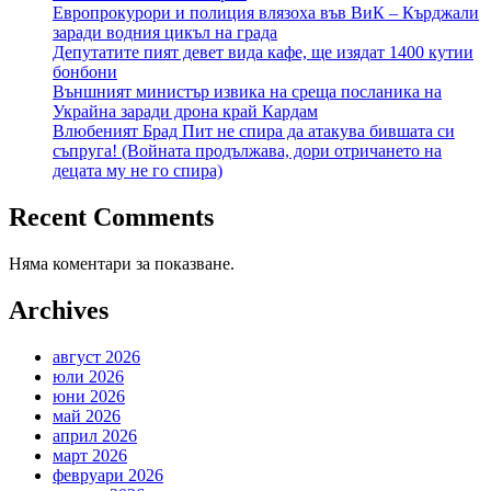
Европрокурори и полиция влязоха във ВиК – Кърджали
заради водния цикъл на града
Депутатите пият девет вида кафе, ще изядат 1400 кутии
бонбони
Външният министър извика на среща посланика на
Украйна заради дрона край Кардам
Влюбеният Брад Пит не спира да атакува бившата си
съпруга! (Войната продължава, дори отричането на
децата му не го спира)
Recent Comments
Няма коментари за показване.
Archives
август 2026
юли 2026
юни 2026
май 2026
април 2026
март 2026
февруари 2026