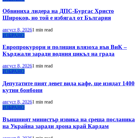
Обвиниха лидера на ДПС-Бургас Христо
Широков, но той е избягал от България
август 8, 2026
1 min read
ИЗБРАНО
Европрокурори и полиция влязоха във ВиК –
Кърджали заради водния цикъл на града
август 8, 2026
1 min read
ИЗБРАНО
Депутатите пият девет вида кафе, ще изядат 1400
кутии бонбони
август 8, 2026
1 min read
ИЗБРАНО
Външният министър извика на среща посланика
на Украйна заради дрона край Кардам