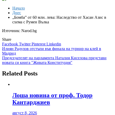
Начало
Днес
„Бомба” от 60 млн. лева: Наследство от Хасан Азис в
схема с Румен Вълка
Източник: Narod.bg
Share
Facebook
Twitter
Pinterest
Linkedin
Навигация
Илиян Радулов отстъпи във финала на турнир на клей в
Мадрид
Председателят на парламента Наталия Киселова представи
новата си книга "Живата Конституция"
Related Posts
Лоша новина от проф. Тодор
Кантарджиев
август 8, 2026