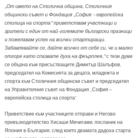
„От името на Столична община, Столичния
общински съвет и Фондация „София – европейска
столица на спорта“ приветствам участници и
зрители с един от най-големите български празници
и пожелавам успех на всички стартиращи.
Забавлявайте се, дайте всичко от себе си, че и малко
отгоре като спазвате духа на феърплея,“
с тези думи
се обърна към присъстващите Димитър Шалъфов,
председател на Комисията за децата, младежта и
спорта към Столичния общински съвет и председател
на Управителния съвет на Фондация „София –
европейска столица на спорта“.
Приветствие към участниците отправи и Негово
превъзходителство Хисаши Мичигами, посланик на
Япония в България, след което двамата дадоха старта