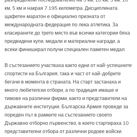
км, 5 км и накрая 7.195 километра. Дисциплината
щафетен маратон е официално призната от
международната федерация по лека атлетика. За
класираните до трето място във всички категории бяха
предвидени купи, медали и материални награди, а
всеки финиширал получи специален паметен медал.
В състезанието участваха както едни от най-успешните
спортисти на България, така и част от най-добрите
бегачи в момента в страната. На старт застанаха и
много любителски отбори, а по традиция имаше и
тимове на различни фирми, както и представители на
държавните институции. Българска Армия проведе за
пореден път в рамките на състезанието своето
Държавно отборно първенство, в което стартираха 10
представителни отбора от различни родове войски.