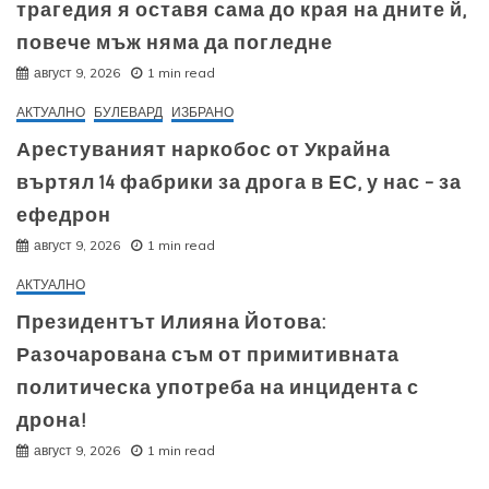
трагедия я оставя сама до края на дните й,
повече мъж няма да погледне
август 9, 2026
1 min read
АКТУАЛНО
БУЛЕВАРД
ИЗБРАНО
Арестуваният наркобос от Украйна
въртял 14 фабрики за дрога в ЕС, у нас – за
ефедрон
август 9, 2026
1 min read
АКТУАЛНО
Президентът Илияна Йотова:
Разочарована съм от примитивната
политическа употреба на инцидента с
дрона!
август 9, 2026
1 min read