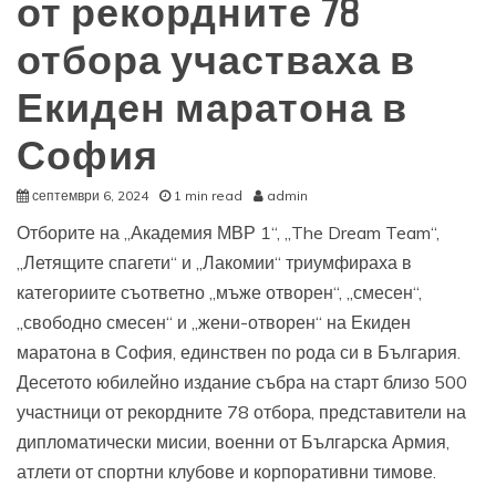
от рекордните 78
отбора участваха в
Екиден маратона в
София
септември 6, 2024
1 min read
admin
Отборите на „Академия МВР 1“, „The Dream Team“,
„Летящите спагети“ и „Лакомии“ триумфираха в
категориите съответно „мъже отворен“, „смесен“,
„свободно смесен“ и „жени-отворен“ на Екиден
маратона в София, единствен по рода си в България.
Десетото юбилейно издание събра на старт близо 500
участници от рекордните 78 отбора, представители на
дипломатически мисии, военни от Българска Армия,
атлети от спортни клубове и корпоративни тимове.