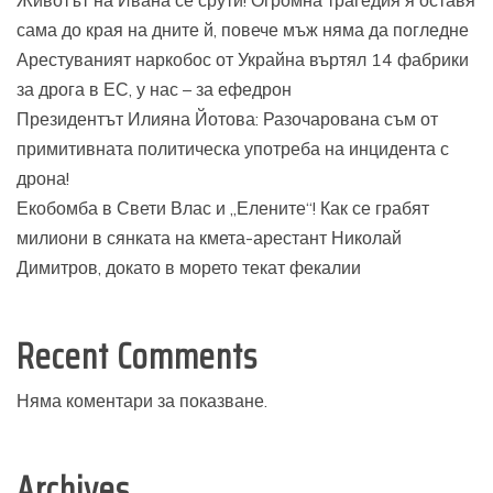
Животът на Ивана се срути! Огромна трагедия я оставя
сама до края на дните й, повече мъж няма да погледне
Арестуваният наркобос от Украйна въртял 14 фабрики
за дрога в ЕС, у нас – за ефедрон
Президентът Илияна Йотова: Разочарована съм от
примитивната политическа употреба на инцидента с
дрона!
Екобомба в Свети Влас и „Елените“! Как се грабят
милиони в сянката на кмета-арестант Николай
Димитров, докато в морето текат фекалии
Recent Comments
Няма коментари за показване.
Archives