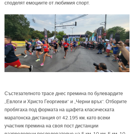
споделят емоциите от любимия спорт.
Състезателното трасе днес премина по булевардите
„Евлоги и Христо Георгиеви“ и „Черни връх“. Отборите
пробягаха под формата на щафета класическата
маратонска дистанция от 42.195 км, като всеки
участник премина на своя пост дистанции
разпределени последователно на 5 км, 10 км, 5 км, 10