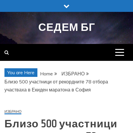
Skip
to
content
СЕДЕМ БГ
You are Here
Home
ИЗБРАНО
Близо 500 участници от рекордните 78 отбора
участваха в Екиден маратона в София
ИЗБРАНО
Близо 500 участници