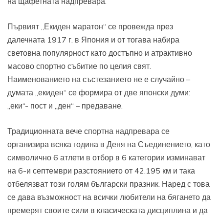
на щафетната надпревара.
Първият „Екиден маратон“ се провежда през
далечната 1917 г. в Япония и от тогава набира
световна популярност като достъпно и атрактивно
масово спортно събитие по целия свят.
Наименованието на състезанието не е случайно –
думата „екиден“ се формира от две японски думи:
„еки“- пост и „ден“ – предаване.
Традиционната вече спортна надпревара се
организира всяка година в Деня на Съединението, като
символично 6 атлети в отбор в 6 категории изминават
на 6-и септември разстоянието от 42.195 км и така
отбелязват този голям български празник. Наред с това
се дава възможност на всички любители на бягането да
премерят своите сили в класическата дисциплина и да