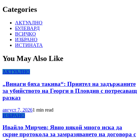
Categories
АКТУАЛНО
БУЛЕВАРД
ВСИЧКО
ИЗБРАНО
ИСТИНАТА
You May Also Like
АКТУАЛНО
„Винаги бяха такива“: Приятел на задържаните
за убийството на Георги в Пловдив с потресаващ
разказ
август 7, 2026
1 min read
ИЗБРАНО
Ивайло Мирчев: Явно някой много иска да
скрие протокола за замразяването на договора с