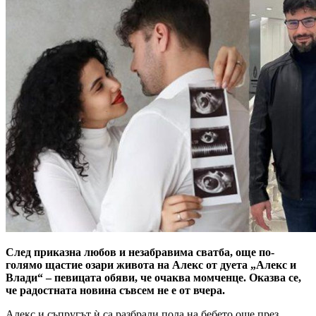
След приказна любов и незабравима сватба, още по-
голямо щастие озари живота на Алекс от дуета „Алекс и
Влади“ – певицата обяви, че очаква момченце. Оказва се,
че радостната новина съвсем не е от вчера.
Алекс и съпругът ѝ са разбрали пола на бебето още през