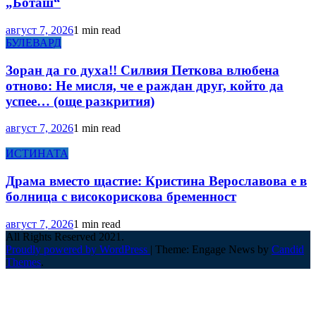
„Боташ“
август 7, 2026
1 min read
БУЛЕВАРД
Зоран да го духа!! Силвия Петкова влюбена
отново: Не мисля, че е раждан друг, който да
успее… (още разкрития)
август 7, 2026
1 min read
ИСТИНАТА
Драма вместо щастие: Кристина Верославова е в
болница с високорискова бременност
август 7, 2026
1 min read
All Rights Reserved 2021.
Proudly powered by WordPress
|
Theme: Engage News by
Candid
Themes
.