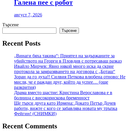
Галена пее с робот
август 7, 2026
Търсене
Търсене
Recent Posts
„Винаги бяха такива“: Приятел на задържаните за
убийството на Георги в Пловдив с потресаващ разказ
Ивайло Мирчев: Явно някой много иска да скрие
протокола за замразяването на договора с „Боташ“
Зоран да го духа!! Силвия Петкова влюбена отново: Не
мисля, че е раждан друг, който да успее… (още
разкрития)
Драма вместо щастие: Кристина Верославова е в
болница с високорискова бременност
Ще търси друга като Ирмена: Докато Петър Дочев
работи, вижте с кого се забавлява новата му тръпка
Фейгин! (СНИМКИ)
Recent Comments