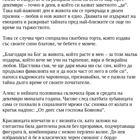
декември – точно в деня, в който си казват заветното „да“.
Така най-важният ден в живота им се превръща в двоен
празник – любов и нов живот в едно. Двамата не издържат на
емоцията и разкриват тайната пред най-близките си още по
време на тържеството.
Това се случва чрез специална сватбена торта, която издава
със своите сини блатове, че бебето е момче.
„Благодаря на Бог за живота, който расте в мен – за този малък
подарък, който вече ме учи на търпение, вяра и безкрайна
любов. Щастлива съм, че ще даря мъжа ми със син, който да
продължи фамилията ни и да носи част от него в себе си“,
написа къдрокосата чаровница, признавайки, че е пазила тази
тайна дълго време от своите почитатели.
Алекс и нейната половинка сключиха брак в средата на
декември миналата година. Часове след сватбата хубавицата
сама се похвали в социалните мрежи със снимка от колата и
кратък надпис: „От днес съм госпожа Боянова“.
Красавицата впечатли и с визията си, като заложи на
елегантна бяла дантелена рокля без презрамки, подчертаваща
фигурата ѝ, комбинирана с нежно перлено колие. До нея
избраникът ѝ бе в класически черен смокинг с бордо