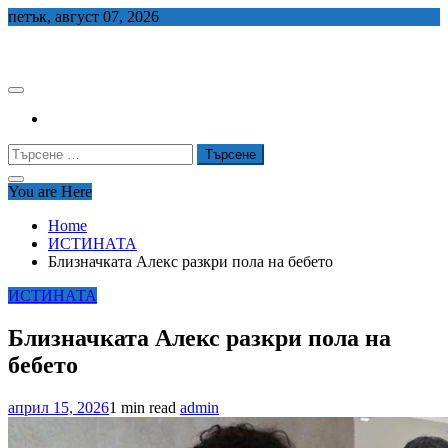
Skip
петък, август 07, 2026
to
СЕДЕМ БГ
content
Търсене
за:
You are Here
Home
ИСТИНАТА
Близначката Алекс разкри пола на бебето
ИСТИНАТА
Близначката Алекс разкри пола на
бебето
април 15, 2026
1 min read
admin