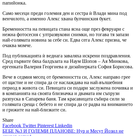
папийонка.
Само месеци преди големия ден и сестра ѝ Влади мина под
венчилото, а именно Алекс хвана булчинския букет.
Бременността на певицата стана ясна още през февруари с
нежна фотосесия с ултразвукови снимки, но тогава тя запази
най-голямата новина за себе си. Едва сега Алекс призна, че
очаква момче.
Под публикацията ѝ веднага заваляха искрени поздравления.
Сред първите бяха балдъзата на Наум Шопов – Ая Минкова,
ергенката Валерия Георгиева и дизайнерката София Борисова.
Вече в седмия месец от бременността си, Алекс направо грее
от щастие и не спира да се наслаждава на най-вълшебния
период в живота си. Певицата си подари заслужена почивка и
в компанията на своята близначка и двамата им съпрузи
разпуска в Сапарева баня. Там красавицата събира сили за
голямата среща с бебето и не спира да се радва на вниманието
и грижите на най-близките си.
Share
Facebook
Twitter
Pinterest
Linkedin
Навигация
БЕБЕ №3 И ГОЛЕМИ ПЛАНОВЕ: Нур и Месут Йозил не