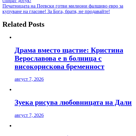
спират дотук!
Печатницата на Пеевски готви милиони фалшиво евро за
купуване на гласове! За Бога, братя, не продавайте!
Related Posts
Драма вместо щастие: Кристина
Верославова е в болница с
високорискова бременност
август 7, 2026
Зуека рисува любовницата на Дали
август 7, 2026