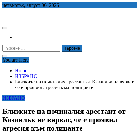
Skip
четвъртък, август 06, 2026
to
СЕДЕМ БГ
content
Търсене
за:
You are Here
Home
ИЗБРАНО
Близките на починалия арестант от Казанлък не вярват,
че е проявил агресия към полицаите
ИЗБРАНО
Близките на починалия арестант от
Казанлък не вярват, че е проявил
агресия към полицаите