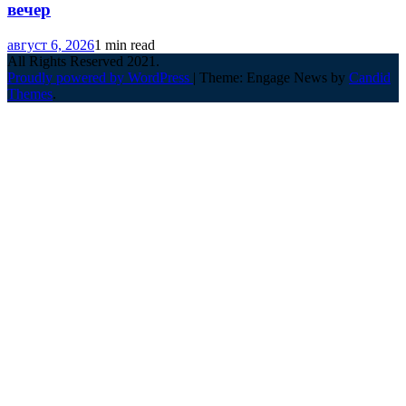
вечер
август 6, 2026
1 min read
All Rights Reserved 2021.
Proudly powered by WordPress
|
Theme: Engage News by
Candid
Themes
.