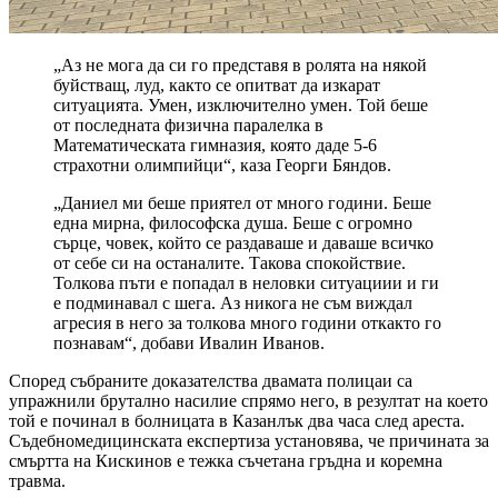
„Аз не мога да си го представя в ролята на някой
буйстващ, луд, както се опитват да изкарат
ситуацията. Умен, изключително умен. Той беше
от последната физична паралелка в
Математическата гимназия, която даде 5-6
страхотни олимпийци“, каза Георги Бяндов.
„Даниел ми беше приятел от много години. Беше
една мирна, философска душа. Беше с огромно
сърце, човек, който се раздаваше и даваше всичко
от себе си на останалите. Такова спокойствие.
Толкова пъти е попадал в неловки ситуациии и ги
е подминавал с шега. Аз никога не съм виждал
агресия в него за толкова много години откакто го
познавам“, добави Ивалин Иванов.
Според събраните доказателства двамата полицаи са
упражнили брутално насилие спрямо него, в резултат на което
той е починал в болницата в Казанлък два часа след ареста.
Съдебномедицинската експертиза установява, че причината за
смъртта на Кискинов е тежка съчетана гръдна и коремна
травма.