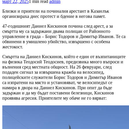
март 22, 2025
1 min read
admin
Близки и приятели на починалия арестант в Казанлък
организираха днес протест и бдение в негова памет.
47-годишният Даниел Кискинов почина след арест, а за
смъртта му са задържани двама полицаи от Районното
управление в града – Борис Тодоров и Димитър Иванов. Те са
обвинени в умишлено убийство, извършено с особена
жестокост.
Смъртта на Даниел Кискинов, който е един от възпитаниците
на физика Теодосий Теодосиев, предизвика много въпроси и
вълнения сред местната общност. На 26 февруари, след
подаден сигнал за извършена кражба на велосипед,
полицейските служители Борис Тодоров и Димитър Иванов
са изпратени на място и установяват, че велосипедът се
намира в двора на Даниел Кискинов. При опит да бъде
задържан и да му бъдат поставени белезници, Кискинов
проявява агресия. Приятелите му обаче не го вярват: