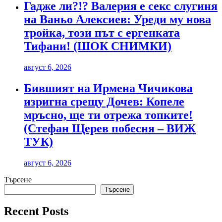
Гадже ли?!? Валерия е секс слугиня
на Ваньо Алексиев: Уреди му нова
тройка, този път с ергенката
Тифани! (ШОК СНИМКИ)
август 6, 2026
Бившият на Ирмена Чичикова
изригна срещу Дочев: Копеле
мръсно, ще ти отрежа топките!
(Стефан Щерев побесня – ВИЖ
ТУК)
август 6, 2026
Търсене
Търсене
Recent Posts