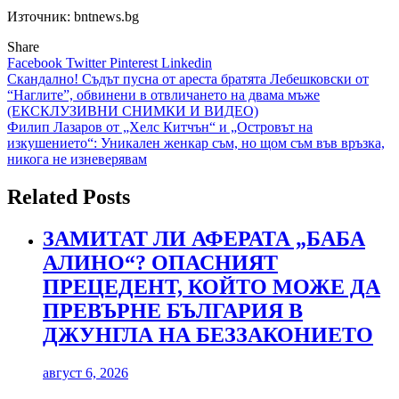
Източник: bntnews.bg
Share
Facebook
Twitter
Pinterest
Linkedin
Навигация
Скандално! Съдът пусна от ареста братята Лебешковски от
“Наглите”, обвинени в отвличането на двама мъже
(ЕКСКЛУЗИВНИ СНИМКИ И ВИДЕО)
Филип Лазаров от „Хелс Китчън“ и „Островът на
изкушението“: Уникален женкар съм, но щом съм във връзка,
никога не изневерявам
Related Posts
ЗАМИТАТ ЛИ АФЕРАТА „БАБА
АЛИНО“? ОПАСНИЯТ
ПРЕЦЕДЕНТ, КОЙТО МОЖЕ ДА
ПРЕВЪРНЕ БЪЛГАРИЯ В
ДЖУНГЛА НА БЕЗЗАКОНИЕТО
август 6, 2026