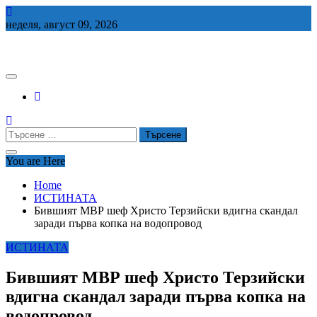
Skip
to
неделя, август 09, 2026
content
СЕДЕМ БГ
Търсене
за:
You are Here
Home
ИСТИНАТА
Бившият МВР шеф Христо Терзийски вдигна скандал
заради първа копка на водопровод
ИСТИНАТА
Бившият МВР шеф Христо Терзийски
вдигна скандал заради първа копка на
водопровод