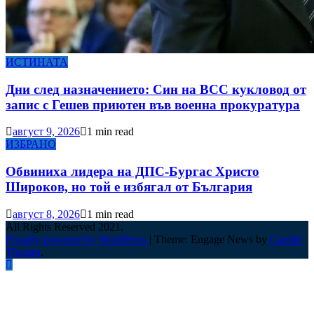
ИСТИНАТА
Дни след назначението: Син на ВСС кукловод от
запис с Гешев приютен във военна прокуратура
август 9, 2026
1 min read
ИЗБРАНО
Обвиниха лидера на ДПС-Бургас Христо
Широков, но той е избягал от България
август 8, 2026
1 min read
All Rights Reserved 2021.
Proudly powered by WordPress
|
Theme: Engage News by
Candid
Themes
.