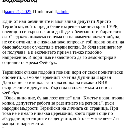
март 21, 2025
1 min read
admin
Един от най-безличните и мълчаливи депутати Христо
Терзийски, който преди беше вътрешен министър от ГЕРБ,
очевидно си търси начини да бъде забелязан от избирателите
си. След като никакъв го няма на парламентарната трибуна,
не се е отличил и с някакъв законопроект, той прави опити да
бъде забелязан с участия в първи копки. За беля невинаги му
се получава, а и ексченгето приема тежко подобно
напрежение. И дори има нахалството да го демонстрира в
социалната мрежа Фейсбук.
Терзийски очаква подобни покани дори от свои политически
опоненти. Само че червеният кмет на Дупница Първан
Дангов не го извикал за първа копка на някакво ВИК
съоръжение и депутатът бърза да изплаче мъката си във
Фейсбук.
„Юнак вино пие, бунак лозе копае“ или „Кметът прави първи
копки, депутатът работи за развитието на региона“, ръси
народни мъдрости Терзийски на личната си страница. При
това не е имало никаква церемония, което прави още по-
абсурдни претенциите на депутата, който се мотае вече 7-и
мандат в парламента.