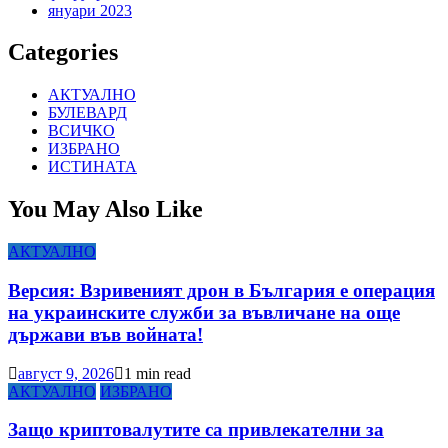
януари 2023
Categories
АКТУАЛНО
БУЛЕВАРД
ВСИЧКО
ИЗБРАНО
ИСТИНАТА
You May Also Like
АКТУАЛНО
Версия: Взривеният дрон в България е операция
на украинските служби за въвличане на още
държави във войната!
август 9, 2026
1 min read
АКТУАЛНО
ИЗБРАНО
Защо криптовалутите са привлекателни за