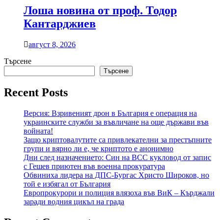
Лоша новина от проф. Тодор
Кантарджиев
август 8, 2026
Търсене
Търсене
Recent Posts
Версия: Взривеният дрон в България е операция на
украинските служби за въвличане на още държави във
войната!
Защо криптовалутите са привлекателни за престъпните
групи и вярно ли е, че криптото е анонимно
Дни след назначението: Син на ВСС кукловод от запис
с Гешев приютен във военна прокуратура
Обвиниха лидера на ДПС-Бургас Христо Широков, но
той е избягал от България
Европрокурори и полиция влязоха във ВиК – Кърджали
заради водния цикъл на града