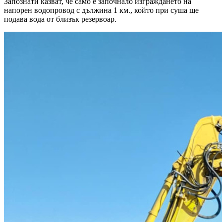
Запознати казват, че само е започнало изграждането на
напорен водопровод с дължина 1 км., който при суша ще
подава вода от близък резервоар.