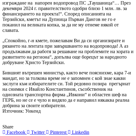
изграждане на напорен водопровод ПС „Таушаница“… През
декември 2024 г. правителството одобри близо 1 млн. лв. за
финансирането на проекта!“. Според описанията на
Терзийски, кметът на Дупница Първан Дангов не го е
поканил на великата копка, за да не му отнеме някой от
славата.
„Спокойно, г-н кмете, пожелавам Ви да си организирате и
рязането на лентата при завършването на водопровода! А аз
продължавам да работя за решаване на проблемите на хората и
развитието на региона“, допълва още борецът за народното
добруване Христо Терзийски.
Бившият вътрешен министър, както вече пояснихме, кара 7-и
мандат, но за толкова време не е запомнен с кой знае какви
заслуги към избирателите си. Той редовно позира прегърнат
на снимки с Ивайло Константинов, съсобственик на
одиозната транспортна фирма „Ивкони“ и областен шеф на
ГЕРБ, но не се е чуло и видяло да е направил някаква реална
добрина за своите избиратели.
Източник: Уикенд
Share
Facebook
Twitter
Pinterest
Linkedin