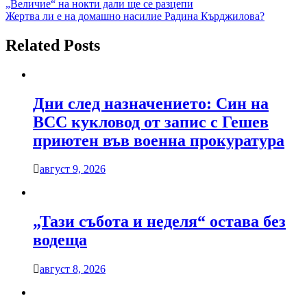
Навигация
„Величие“ на нокти дали ще се разцепи
Жертва ли е на домашно насилие Радина Кърджилова?
Related Posts
Дни след назначението: Син на
ВСС кукловод от запис с Гешев
приютен във военна прокуратура
август 9, 2026
„Тази събота и неделя“ остава без
водеща
август 8, 2026