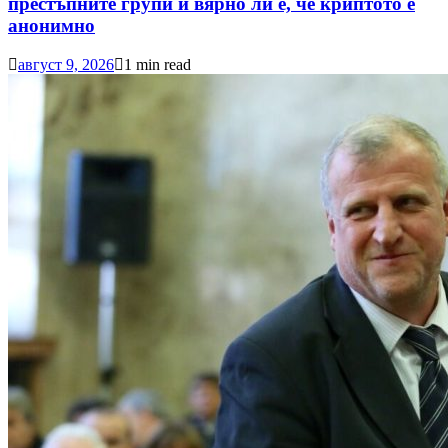
престъпните групи и вярно ли е, че криптото е
анонимно
август 9, 2026
1 min read