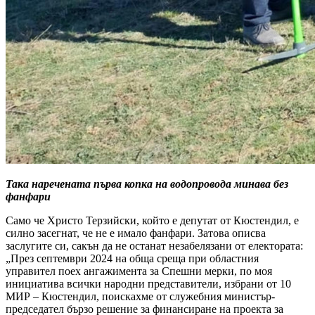
Така наречената първа копка на водопровода минава без
фанфари
Само че Христо Терзийски, който е депутат от Кюстендил, е
силно засегнат, че не е имало фанфари. Затова описва
заслугите си, сакън да не останат незабелязани от електората:
„През септември 2024 на обща среща при областния
управител поех ангажимента за Спешни мерки, по моя
инициатива всички народни представители, избрани от 10
МИР – Кюстендил, поискахме от служебния министър-
председател бързо решение за финансиране на проекта за