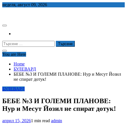
Skip
неделя, август 09, 2026
to
СЕДЕМ БГ
content
Търсене
за:
You are Here
Home
БУЛЕВАРД
БЕБЕ №3 И ГОЛЕМИ ПЛАНОВЕ: Нур и Месут Йозил
не спират дотук!
БУЛЕВАРД
БЕБЕ №3 И ГОЛЕМИ ПЛАНОВЕ:
Нур и Месут Йозил не спират дотук!
април 15, 2026
1 min read
admin