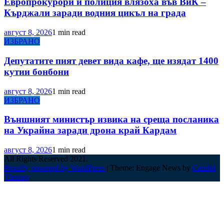
Европрокурори и полиция влязоха във ВиК –
Кърджали заради водния цикъл на града
август 8, 2026
1 min read
ИЗБРАНО
Депутатите пият девет вида кафе, ще изядат 1400
кутии бонбони
август 8, 2026
1 min read
ИЗБРАНО
Външният министър извика на среща посланика
на Украйна заради дрона край Кардам
август 8, 2026
1 min read
All Rights Reserved 2021.
Proudly powered by WordPress
|
Theme: Engage News by
Candid
Themes
.