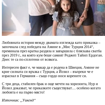
Любовната история между двамата изглежда като приказка –
започнала след победата на Амине в „Мис Турция 2014“,
преминала през кратка раздяла и завършила с бляскава сватба
през 2019 г., на която кум беше самият Реджеп Тайип Ердоган.
Днес те са по-сплотени от всякога.
Интересен факт е, че макар да е родена в Швеция, Амине не
крие силната си връзка с Турция, а Йозил – въпреки че е
израснал в Германия – също гордо носи корените си.
С три деца, стабилен брак и още мечти на хоризонта, Нур и
Йозил доказват, че приказките съществуват… особено когато
любовта е на първо място!
Източник: „Уикенд“