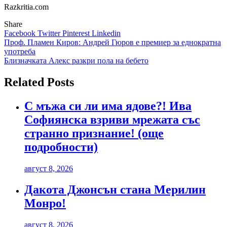
Razkritia.com
Share
Facebook
Twitter
Pinterest
Linkedin
Навигация
Проф. Пламен Киров: Андрей Гюров е премиер за еднократна
употреба
Близначката Алекс разкри пола на бебето
Related Posts
С мъжа си ли има ядове?! Ива
Софиянска взриви мрежата със
странно признание! (още
подробности)
август 8, 2026
Дакота Джонсън стана Мерилин
Монро!
август 8, 2026