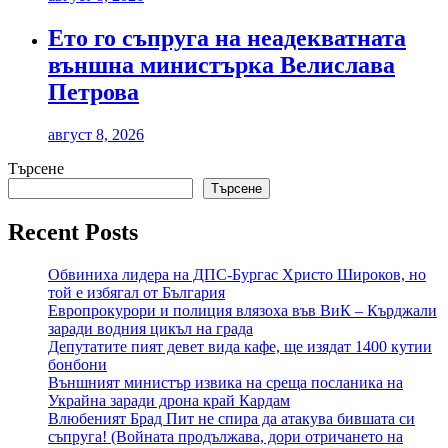
Ето го съпруга на неадекватната
външна министърка Велислава
Петрова
август 8, 2026
Търсене
Търсене
Recent Posts
Обвиниха лидера на ДПС-Бургас Христо Широков, но
той е избягал от България
Европрокурори и полиция влязоха във ВиК – Кърджали
заради водния цикъл на града
Депутатите пият девет вида кафе, ще изядат 1400 кутии
бонбони
Външният министър извика на среща посланика на
Украйна заради дрона край Кардам
Влюбеният Брад Пит не спира да атакува бившата си
съпруга! (Войната продължава, дори отричането на