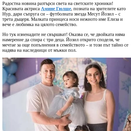
Радостна новина разтърси света на светските хроники!
Красивата актриса
Амине Гюлше
, позната на зрителите като
Нур, дари съпруга си – футболната звезда Месут Йозил – с
трета дъщеря. Малката принцеса носи нежното име Елиза и
вече е любимка на цялото семейство.
Но тук изненадите не свършват! Оказва се, че двойката няма
намерение да спира с три деца. Йозил открито споделя, че
мечтае за още попълнения в семейството – и този път тайно се
надява на наследници от мъжки пол.