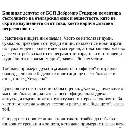
Бившият депутат от БСП Добромир Гущеров коментира
състоянието на българския език и обществото, като не
скри възмущението си от това, което нарича „масова
неграмотност“.
„Умствена нищета ни е заляла. Често се използват думи,
буквално преведени от чужди езици, създават се нови изрази
по чужд модел с роден езиков материал, а това започва масово
да се употребява както от неграмотни хора, така и от водещи
журналисти в големи медии“, заявява бизнесменът.
Той дава пример с думата „самокатастрофирал“ и изразява
надежда, че поне бъдещите политици ще пазят българския
език, пише „Хотарена“.
Гущеров не спестява и по-обща оценка: „Какво да очакваме от
масовия българин, когато за него официалната дреха е
анцугът, а върховният интелектуален интерес – токшоуто. За
част от хората да живеят весело и разгулно е бъдещето“, казва
той.
Според него новите лица в политиката трябва да избягват
езиковите грешки и клишета, като дава примери с изрази като