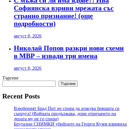
С мъжа си ли има ядове?! Ива
Софиянска взриви мрежата със
странно признание! (още
подробности)
август 8, 2026
Николай Попов разкри нови схеми
в МВР – извади три имена
август 8, 2026
Търсене
Търсене
Recent Posts
Влюбеният Брад Пит не спира да атакува бившата си
съпруга! (Войната продължава, дори отричането на
децата му не го спира)
Брутални СНИМКИ убийците на Георги Кузев взривиха