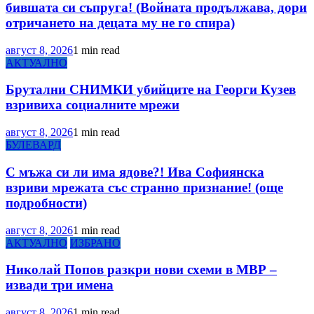
бившата си съпруга! (Войната продължава, дори
отричането на децата му не го спира)
август 8, 2026
1 min read
АКТУАЛНО
Брутални СНИМКИ убийците на Георги Кузев
взривиха социалните мрежи
август 8, 2026
1 min read
БУЛЕВАРД
С мъжа си ли има ядове?! Ива Софиянска
взриви мрежата със странно признание! (още
подробности)
август 8, 2026
1 min read
АКТУАЛНО
ИЗБРАНО
Николай Попов разкри нови схеми в МВР –
извади три имена
август 8, 2026
1 min read