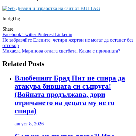
Intrigi.bg
Share
Facebook
Twitter
Pinterest
Linkedin
Навигация
Не забравяйте Елените, четири жертви не могат да останат без
отговор
Михаела Маринова отлага сватбата. Каква е причината?
Related Posts
Влюбеният Брад Пит не спира да
атакува бившата си съпруга!
(Войната продължава, дори
отричането на децата му не го
спира)
август 8, 2026