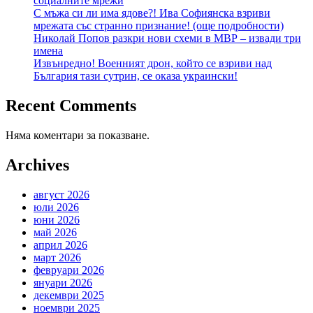
социалните мрежи
С мъжа си ли има ядове?! Ива Софиянска взриви
мрежата със странно признание! (още подробности)
Николай Попов разкри нови схеми в МВР – извади три
имена
Извънредно! Военният дрон, който се взриви над
България тази сутрин, се оказа украински!
Recent Comments
Няма коментари за показване.
Archives
август 2026
юли 2026
юни 2026
май 2026
април 2026
март 2026
февруари 2026
януари 2026
декември 2025
ноември 2025