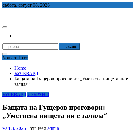
Skip
събота, август 08, 2026
to
СЕДЕМ БГ
content
Търсене
за:
You are Here
Home
БУЛЕВАРД
Бащата на Гущеров проговори: „Умствена нищета ни е
заляла“
БУЛЕВАРД
ИЗБРАНО
Бащата на Гущеров проговори:
„Умствена нищета ни е заляла“
май 3, 2026
1 min read
admin