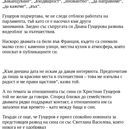
„ваканцуване“, „входящност“, „иновантно“, „да направиме“,
„да кажеме“, „въх“.
Гущеров подчертава, че не следи отблизо работата на
парламента, тъй като се е насочил към други
занимания. Заедно със съпругата си Диана Гущерова развива
видеоблог за пътешествия.
Наскоро двамата са били във Франция, където са снимали
малко село с каменни улици, местна кухня и атмосфера, която
описват в публикациите си.
„Към днешна дата не искам да давам интервюта. Предпочитам
да пиша за красиви места и пътешествия – това ме изпълва с
радост и ме прави щастлив“, казва той.
А по темата за отношенията със сина си Христиан Гущеров
той не желае да говори. Според близки до семейството
двамата рядко поддържат контакт, а отношенията им са
запазени във времето – като между баща и син.
Твърди се още, че Гущеров е приел спокойно новината за
предстоящия развод на сина си със Светлана Василева, която
никога не е одобрявал